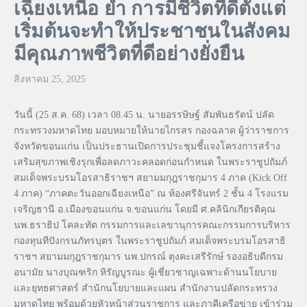
เฉียงเหนือ ย้ำ การมีชีวิตที่ดีตั้งแต่
เริ่มต้นจะทำให้ประชาชนในสังคม
มีคุณภาพชีวิตที่ดีอย่างยั่งยืน
สิงหาคม 25, 2025
วันนี้ (25 ส.ค. 68) เวลา 08.45 น. นายอรรษิษฐ์ สัมพันธรัตน์ ปลัด
กระทรวงมหาดไทย มอบหมายให้นายไกรสร กองฉลาด ผู้ว่าราชการ
จังหวัดขอนแก่น เป็นประธานเปิดการประชุมชี้แจงโครงการสร้าง
เสริมสุขภาพเชิงรุกเพื่อลดภาวะคลอดก่อนกำหนด ในพระราชูปถัมภ์
สมเด็จพระบรมโอรสาธิราชฯ สยามมกุฎราชกุมาร 4 ภาค (Kick Off
4 ภาค) “ภาคตะวันออกเฉียงเหนือ” ณ ห้องศรีจันทร์ 2 ชั้น 4 โรงแรม
เจริญธานี อ.เมืองขอนแก่น จ.ขอนแก่น โดยมี ศ.คลินิกเกียรติคุณ
นพ.ธราธิป โคละทัต กรรมการและเลขานุการคณะกรรมการบริหาร
กองทุนทีปังกรนภัทรบุตร ในพระราชูปถัมภ์ สมเด็จพระบรมโอรสาธิ
ราชฯ สยามมกุฎราชกุมาร นพ.ปกรณ์ ตุงคะเสรีรักษ์ รองอธิบดีกรม
อนามัย นางบุณฑริก หิรัญบูรณะ ผู้เชี่ยวชาญเฉพาะด้านนโยบาย
และยุทธศาสตร์ สำนักนโยบายและแผน สำนักงานปลัดกระทรวง
มหาดไทย พร้อมด้วยหัวหน้าส่วนราชการ และภาคีเครือข่าย เข้าร่วม