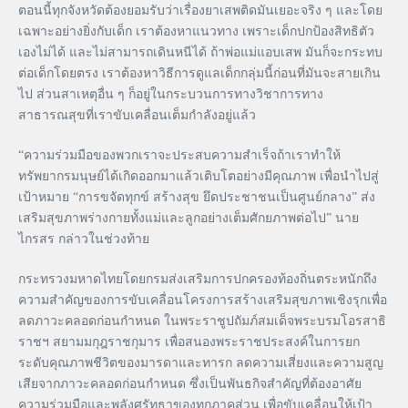
ตอนนี้ทุกจังหวัดต้องยอมรับว่าเรื่องยาเสพติดมันเยอะจริง ๆ และโดย
เฉพาะอย่างยิ่งกับเด็ก เราต้องหาแนวทาง เพราะเด็กปกป้องสิทธิตัว
เองไม่ได้ และไม่สามารถเดินหนีได้ ถ้าพ่อแม่แอบเสพ มันก็จะกระทบ
ต่อเด็กโดยตรง เราต้องหาวิธีการดูแลเด็กกลุ่มนี้ก่อนที่มันจะสายเกิน
ไป ส่วนสาเหตุอื่น ๆ ก็อยู่ในกระบวนการทางวิชาการทาง
สาธารณสุขที่เราขับเคลื่อนเต็มกำลังอยู่แล้ว
“ความร่วมมือของพวกเราจะประสบความสำเร็จถ้าเราทำให้
ทรัพยากรมนุษย์ได้เกิดออกมาแล้วเติบโตอย่างมีคุณภาพ เพื่อนำไปสู่
เป้าหมาย “การขจัดทุกข์ สร้างสุข ยึดประชาชนเป็นศูนย์กลาง” ส่ง
เสริมสุขภาพร่างกายทั้งแม่และลูกอย่างเต็มศักยภาพต่อไป” นาย
ไกรสร กล่าวในช่วงท้าย
กระทรวงมหาดไทยโดยกรมส่งเสริมการปกครองท้องถิ่นตระหนักถึง
ความสำคัญของการขับเคลื่อนโครงการสร้างเสริมสุขภาพเชิงรุกเพื่อ
ลดภาวะคลอดก่อนกำหนด ในพระราชูปถัมภ์สมเด็จพระบรมโอรสาธิ
ราชฯ สยามมกุฎราชกุมาร เพื่อสนองพระราชประสงค์ในการยก
ระดับคุณภาพชีวิตของมารดาและทารก ลดความเสี่ยงและความสูญ
เสียจากภาวะคลอดก่อนกำหนด ซึ่งเป็นพันธกิจสำคัญที่ต้องอาศัย
ความร่วมมือและพลังศรัทธาของทุกภาคส่วน เพื่อขับเคลื่อนให้เป้า