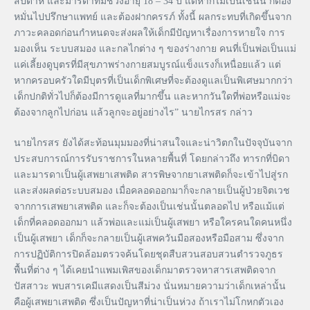
สัปดาห์ และมารดาทมีช่วงอายุ 18 – 34 ปี แต่หากไม่เป็นเช่นนี้ ก็ต้อง
หมั่นไปปรึกษาแพทย์ และต้องฝากครรภ์ ทั้งนี้ ผลกระทบที่เกิดขึ้นจาก
ภาวะคลอดก่อนกำหนดจะส่งผลให้เด็กมีปัญหาเรื่องการหายใจ การ
มองเห็น ระบบสมอง และกลไกต่าง ๆ ของร่างกาย คนที่เป็นพ่อเป็นแม่
แค่เลี้ยงดูบุตรที่มีสุขภาพร่างกายสมบูรณ์แข็งแรงก็เหนื่อยแล้ว แต่
หากครอบครัวใดมีบุตรที่เป็นเด็กพิเศษที่จะต้องดูแลเป็นพิเศษมากกว่า
เด็กปกติทั่วไปก็ต้องมีการดูแลที่มากขึ้น และหากวันใดที่พ่อหรือแม่จะ
ต้องจากลูกไปก่อน แล้วลูกจะอยู่อย่างไร” นายไกรสร กล่าว
นายไกรสร ยังได้สะท้อนมุมมองที่น่าสนใจและน่าวิตกในปัจจุบันจาก
ประสบการณ์การรับราชการในหลายพื้นที่ โดยกล่าวถึง ทารกที่บิดา
และมารดาเป็นผู้เสพยาเสพติด สารพิษจากยาเสพติดก็จะเข้าไปสู่รก
และส่งผลต่อระบบสมอง เมื่อคลอดออกมาก็จะกลายเป็นผู้ป่วยจิตเวช
จากการเสพยาเสพติด และก็จะต้องเป็นเช่นนั้นตลอดไป หรือแม้แต่
เด็กที่คลอดออกมา แล้วพ่อและแม่เป็นผู้เสพยา หรือใครคนใดคนหนึ่ง
เป็นผู้เสพยา เด็กก็จะกลายเป็นผู้เสพควันมือสองหรือมือสาม ซึ่งจาก
การปฏิบัติการปิดล้อมตรวจค้นโดยชุดสืบสวนสอบสวนตำรวจภูธร
พื้นที่ต่าง ๆ ได้เคยนำแพมเพิสของเด็กมาตรวจหาสารเสพติดจาก
ปัสสาวะ พบสารเคมีแสดงเป็นสีม่วง นั่นหมายความว่าเด็กเหล่านั้น
คือผู้เสพยาเสพติด ซึ่งเป็นปัญหาที่น่าเป็นห่วง ถ้าเราไม่โกหกตัวเอง