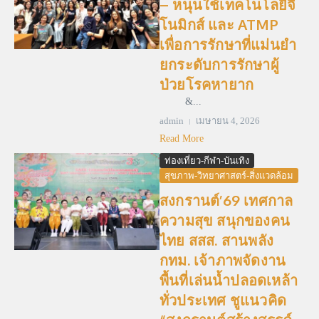
– หนุนใช้เทคโนโลยีจี
โนมิกส์ และ ATMP
เพื่อการรักษาที่แม่นยำ
ยกระดับการรักษาผู้
ป่วยโรคหายาก
&...
admin
เมษายน 4, 2026
Read More
ท่องเที่ยว-กีฬา-บันเทิง
สุขภาพ-วิทยาศาสตร์-สิ่งแวดล้อม
สงกรานต์’69 เทศกาล
ความสุข สนุกของคน
ไทย สสส. สานพลัง
กทม. เจ้าภาพจัดงาน
พื้นที่เล่นน้ำปลอดเหล้า
ทั่วประเทศ ชูแนวคิด