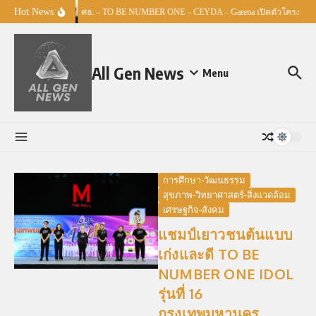
Skip to content
Hot News
ศธ. – TO BE NUMBER ONE – CEYDA – Garena เปิดตัวโครงการ “Es
All Gen News
Menu
การศึกษา-วัฒนธรรม
สุขภาพ-วิทยาศาสตร์-สิ่งแวดล้อม
เศรษฐกิจ-สังคม
แชมป์เยาวชนต้นแบบ
เก่งและดี TO BE
NUMBER ONE IDOL
รุ่นที่ 16
กรุงเทพมหานคร