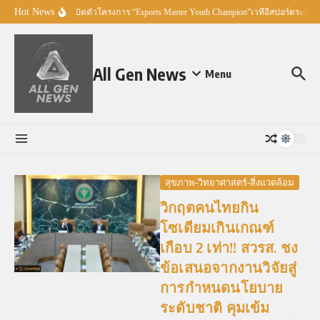
Skip to content
Hot News
EYDA – Garena เปิดตัวโครงการ “Esports Master Youth Champion”เวทีอีสปอร์ตระดับ
All Gen News
Menu
สุขภาพ-วิทยาศาสตร์-สิ่งแวดล้อม
วิกฤตคนไทยกิน
โซเดียมเกินเกณฑ์
เกือบ 2 เท่า!! สวรส. ชง
ข้อเสนอจากงานวิจัยสู่
การกำหนดนโยบาย
ระดับชาติ คุมเข้ม