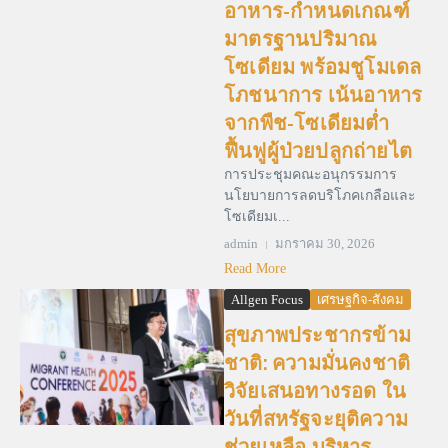
อาหาร-กำหนดเกณฑ์
มาตรฐานปริมาณ
โซเดียม พร้อมชูโมเดล
โภชนาการ เน้นอาหาร
จากพืช-โซเดียมต่ำ
ฟื้นฟูผู้ป่วยปลูกถ่ายไต
การประชุมคณะอนุกรรมการ
นโยบายการลดบริโภคเกลือและ
โซเดียมเ...
admin
มกราคม 30, 2026
Read More
Allgen Focus
เศรษฐกิจ-สังคม
สุขภาพประชากรข้าม
ชาติ: ความมั่นคงชาติ
วิจัยเสนอทางรอด ใน
วันที่สหรัฐจะยุติความ
ช่วยเหลือ บริหาร