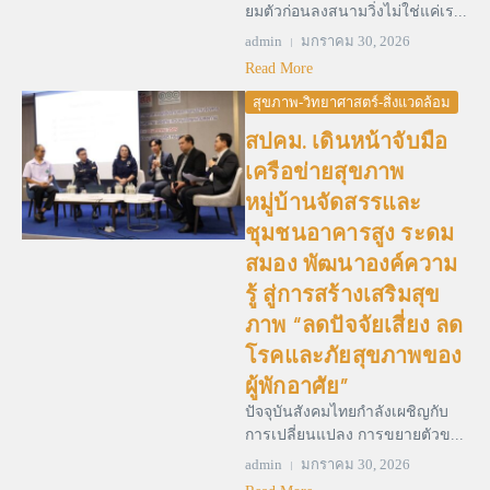
ยมตัวก่อนลงสนามวิ่งไม่ใช่แค่เร...
admin
มกราคม 30, 2026
Read More
สุขภาพ-วิทยาศาสตร์-สิ่งแวดล้อม
สปคม. เดินหน้าจับมือ
เครือข่ายสุขภาพ
หมู่บ้านจัดสรรและ
ชุมชนอาคารสูง ระดม
สมอง พัฒนาองค์ความ
รู้ สู่การสร้างเสริมสุข
ภาพ “ลดปัจจัยเสี่ยง ลด
โรคและภัยสุขภาพของ
ผู้พักอาศัย”
ปัจจุบันสังคมไทยกำลังเผชิญกับ
การเปลี่ยนแปลง การขยายตัวข...
admin
มกราคม 30, 2026