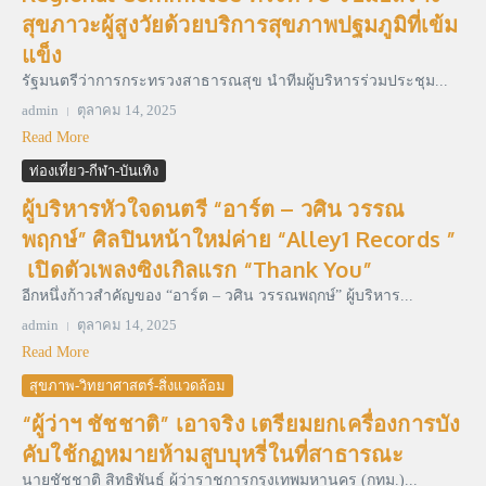
สุขภาวะผู้สูงวัยด้วยบริการสุขภาพปฐมภูมิที่เข้ม
แข็ง
รัฐมนตรีว่าการกระทรวงสาธารณสุข นำทีมผู้บริหารร่วมประชุม...
admin
ตุลาคม 14, 2025
Read More
ท่องเที่ยว-กีฬา-บันเทิง
ผู้บริหารหัวใจดนตรี “อาร์ต – วศิน วรรณ
พฤกษ์” ศิลปินหน้าใหม่ค่าย “Alley1 Records ”
เปิดตัวเพลงซิงเกิลแรก “Thank You”
อีกหนึ่งก้าวสำคัญของ “อาร์ต – วศิน วรรณพฤกษ์” ผู้บริหาร...
admin
ตุลาคม 14, 2025
Read More
สุขภาพ-วิทยาศาสตร์-สิ่งแวดล้อม
“ผู้ว่าฯ ชัชชาติ” เอาจริง เตรียมยกเครื่องการบัง
คับใช้กฏหมายห้ามสูบบุหรี่ในที่สาธารณะ
นายชัชชาติ สิทธิพันธุ์ ผู้ว่าราชการกรุงเทพมหานคร (กทม.)...