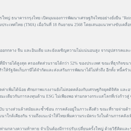
 ธนาคารกรุงไทย เปิดมุมมองการพัฒนาเศรษฐกิจไทยอย่างยั่งยืน “Reinvent 
แห่งประเทศไทย (TMA) เมื่อวันที่ 18 กันยายน 2568 โดยเสนอแนวทางขับเคล
วันออกกลาง จีน และอินเดีย และยังเผชิญความไม่แน่นอนสูง จากอุปสรรคและ
ที่มีรายได้สูงสุด ครองสัดส่วนรายได้กว่า 52% ของประเทศ ขณะที่ธุรกิจข
รัฐจัดเก็บภาษีได้จำกัดและส่งเสริมการพัฒนาได้ไม่ทั่วถึง อีกทั้ง หนี้ครั
ลค่าเพิ่มได้น้อย ศักยภาพแรงงานยังไม่สอดคล้องกับเศรษฐกิจยุคดิจิทัล
ะเดียวกันการลงทุนด้าน ESG ไม่เพียงพอ ท่ามกลางกระแสโลกที่เร่งก้าวสู่
างส่วนล้าสมัยและซ้ำซ้อน การคลังอยู่ในภาวะตึงตัว ขณะที่รายจ่ายด้านสวัสด
ัฒนาใกล้เคียงกัน รวมถึงแนะนำให้ไทยเพิ่มความระมัดระวังในด้านการคลังเ
่งยืนท่ามกลางความท้าทาย จำเป็นต้องมีการปรับเปลี่ยนครั้งใหญ่ ด้วยวิธี