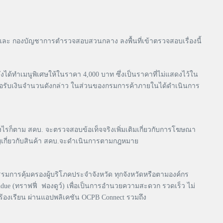
และ กองบัญชาการตำรวจสอบสวนกลาง ลงพื้นที่เข้าตรวจสอบเรื่องนี้
งได้ทำเมนูพิเศษให้ในราคา 4,000 บาท ซึ่งเป็นราคาที่ไม่แสดงไว้ใน
ค้าไม่ขอรับเงินจำนวนดังกล่าว ในส่วนของกรมการค้าภายในได้ดำเนินการ
อย่างไรก็ตาม สคบ. จะตรวจสอบข้อเท็จจริงเพิ่มเติมเกี่ยวกับการโฆษณา
คัญเกี่ยวกับสินค้า สคบ.จะดำเนินการตามกฎหมาย
ุกรรมการคุ้มครองผู้บริโภคประจำจังหวัด ทุกจังหวัดหรือตามองค์กร
ue (ทราฟฟี่ ฟองดูว์) เพื่อเป็นการอำนวยความสะดวก รวดเร็ว ไม่
อร้องเรียน ผ่านแอปพลิเคชัน OCPB Connect รวมถึง