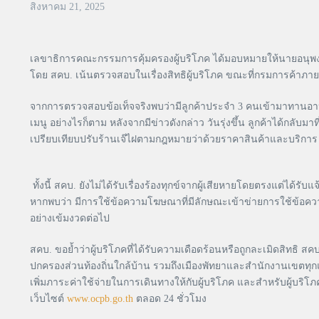
สิงหาคม 21, 2025
เลขาธิการคณะกรรมการคุ้มครองผู้บริโภค ได้มอบหมายให้นายอนุพงษ
โดย สคบ. เน้นตรวจสอบในเรื่องสิทธิผู้บริโภค ขณะที่กรมการค้า
จากการตรวจสอบข้อเท็จจริงพบว่ามีลูกค้าประจำ 3 คนเข้ามาทานอาหารท
เมนู อย่างไรก็ตาม หลังจากมีข่าวดังกล่าว วันรุ่งขึ้น ลูกค้าได้กลั
เปรียบเทียบปรับร้านเจ๊ไฝตามกฎหมายว่าด้วยราคาสินค้าและบริก
ทั้งนี้ สคบ. ยังไม่ได้รับเรื่องร้องทุกข์จากผู้เสียหายโดยตรงแต่ได้
หากพบว่า มีการใช้ข้อความโฆษณาที่มีลักษณะเข้าข่ายการใช้ข้อความ
อย่างเข้มงวดต่อไป
สคบ. ขอย้ำว่าผู้บริโภคที่ได้รับความเดือดร้อนหรือถูกละเมิดสิทธิ สค
ปกครองส่วนท้องถิ่นใกล้บ้าน รวมถึงเมืองพัทยาและสำนักงานเขตทุก
เพิ่มภาระค่าใช้จ่ายในการเดินทางให้กับผู้บริโภค และสำหรับผู้บริโ
เว็บไซต์
www.ocpb.go.th
ตลอด 24 ชั่วโมง