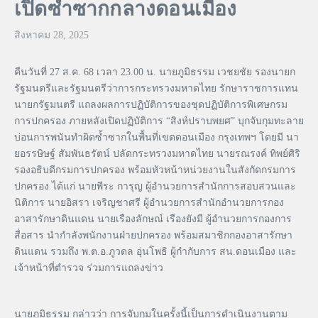
เปิดซ้ำซากกลางดอนเมือง
สิงหาคม 28, 2025
คืนวันที่ 27 ส.ค. 68 เวลา 23.00 น. นายภูมิธรรม เวชยชัย รองนายก
รัฐมนตรีและรัฐมนตรีว่าการกระทรวงมหาดไทย รักษาราชการแทน
นายกรัฐมนตรี แถลงผลการปฏิบัติการของชุดปฏิบัติการพิเศษกรม
การปกครอง ภายหลังเปิดปฏิบัติการ “สิงห์ปราบพยศ” บุกจับกุมทะลาย
บ่อนการพนันทำผิดซ้ำซากในพื้นที่เขตดอนเมือง กรุงเทพฯ โดยมี นา
ยอรรษิษฐ์ สัมพันธรัตน์ ปลัดกระทรวงมหาดไทย นายรณรงค์ ทิพย์ศิริ
รองอธิบดีกรมการปกครอง พร้อมหัวหน้าหน่วยงานในสังกัดกรมการ
ปกครอง ได้แก่ นายพีระ การุญ ผู้อำนวยการสำนักการสอบสวนและ
นิติการ นายอิสรา เจริญชาศรี ผู้อำนวยการสำนักอำนวยการกอง
อาสารักษาดินแดน นายเรืองลักษณ์ เรืองยังมี ผู้อำนวยการกองการ
สื่อสาร นำกำลังพนักงานฝ่ายปกครอง พร้อมสมาชิกกองอาสารักษา
ดินแดน รวมถึง พ.ต.อ.ภูวดล อุ่นโพธิ ผู้กำกับการ สน.ดอนเมือง และ
เจ้าหน้าที่ตำรวจ ร่วมการแถลงข่าว
นายภูมิธรรม กล่าวว่า การจับกุมในครั้งนี้เป็นการดำเนินงานตาม