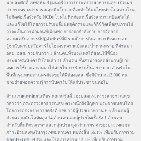
นายสมศักดิ์ เทพสุทิน รัฐมนตรีว่าการกระทรวงสาธารณสุข เปิดเผย
ว่า กระทรวงสาธารณสุขมีนโยบายที่จะทำให้คนไทยห่างไกลจากโรค
ไม่ติดต่อเรื้อรังหรือ NCDs โรคไม่ติดต่อแต่เรื้อรังสามารถป้องกันได้
และแก้ไขได้โดยการปรับเปลี่ยนพฤติกรรมและวิถีชีวิตเพื่อสุขภาพไม่
ว่าจะเป็นการพักผ่อนที่เพียงพอ การออกกำลังกาย การจัดการ
ความเครียด การมีปฏิสัมพันธ์ที่ดี รวมถึงการกินอาหารที่เหมาะสม
รู้จักนับคาร์บหรือคาร์โบไฮเดรตจากแป้งและน้ำตาลทราย ที่ผ่านมา
อสม. อสส. รวมกันกว่า 1 ล้านคนทั่วประเทศได้สอนให้พี่น้อง
ประชาชนนับคาร์บไปแล้ว 41 ล้านคน ซึ่งสามารถลดจำนวนผู้ป่วย
ลดการใช้ยาและลดค่าใช้จ่ายในการรักษาเป็นอย่างมาก สำหรับใน
พื้นที่กรุงเทพมหานครต้องขอให้พี่น้องอสส. ซึ่งมีจำนวน13,000 คน
ช่วยถ่ายทอดความรู้การนับคาร์บให้แก่ประชาชนต่อไป
ด้านนายแพทย์มณเทียร คณาสวัสดิ์ รองปลัดกระทรวงสาธารณสุข
กล่าวว่า กระทรวงสาธารณสุข ตระหนักถึงปัญหา ประชาชนคนไทย
โดยการตรวจร่างกายครั้งที่ 6 พบว่ามีผู้ป่วยเบาหวาน 6.5 ล้านคนผู้
ป่วยความดันโลหิตสูง 14 ล้านคนและผู้ป่วยไตเรื้อรัง 1 ล้านคน
สำหรับพื้นที่กรุงเทพฯและกลุ่มป่วย สูงกว่าภาพรวมของประเทศเช่น
ภาวะอ้วนลงพุงในกรุงเทพมหานคร พบทั้งสิ้น 56.1% เทียบกับภาพรวม
ของประเทศ 39.4% และโรคเบาหวาน 12.5% เทียบกับภาพรวม