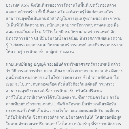
ประเทศ 9.5% จึงเป็นที่มาของการจัดงานในพื้นที่เขตวังทองหลาง
และเขตล้าวพร้าว ทั้งนี้เพื่อส่งเสริมองค์ความรู้ให้แก่อาสาสมัคร
สาธารณสุขซึ่งเป็นแกนนำสำคัญในการดูแลสุขภาพของประชาชน
ในพื้นที่ให้เกิดความตระหนักและสามารถจัดการสุขภาพตนเองเพื่อ
ลดความเสี่ยงลดโรค NCDs โดยมีกรมวิทยาศาสตร์การแพทย์ จัด
นิทรรศการข้าว GI ที่มีปริมาณน้ำตาลน้อย นิทรรศการเผยแพร่ความ
รู้ “นวัตกรรมอาหารและวิทยาศาสตร์การแพทย์ และกิจกรรมบรรยาย
ให้ความรู้การนับคาร์บ แก่ผู้เข้าร่วมงาน
นายแพทย์พิเชฐ บัญญัติ รองอธิบดีกรมวิทยาศาสตร์การแพทย์ กล่าว
ว่า วิธีการลดการป่วย ความเสี่ยง จากโรคเบาหวาน ความดัน คือการ
คุมน้ำหนัก คุมอาหาร แต่ไม่ใช่การอดอาหาร ซึ่งน้ำตาลที่กินเข้าไป
เยอะ จะไปเกาะกับหลอดเลือด ดังนั้นจึงต้องกินแต่พอดี กระทรวง
สาธารณสุขจึงรณรงค์เรื่องการนับคาร์บ หรือนับปริมาณ
คาร์โบไฮเดรตที่เราควรได้รับในแต่ละวัน ซึ่งการนับคาร์บ 1 คาร์บ
หากเทียบกับข้าวสวยเท่ากับ 1 ทัพพี หรือหากเป็นข้าวเหนียวคือรับ
ประทานครึ่งทัพพี เป็นต้น อย่างไรก็ตามแต่ละคนจะมีปริมาณที่ควร
ได้รับไม่เท่ากัน ซึ่งสามารถคำนวณปริมาณคาร์บได้ โดยกรอกข้อมูล
ในแบบคำนวณหาปริมาณคาร์โบไฮเดรต (คาร์บ) ที่ร่างกายต้องการ