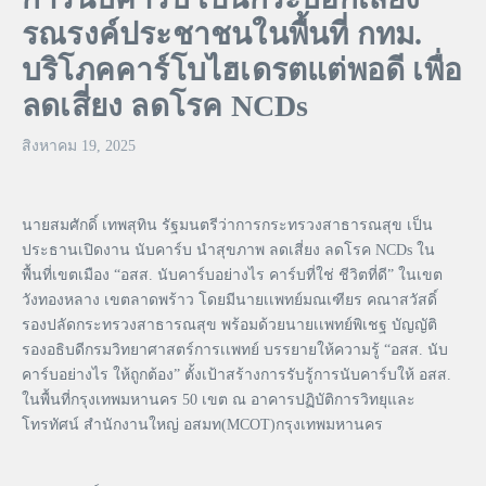
รณรงค์ประชาชนในพื้นที่ กทม.
บริโภคคาร์โบไฮเดรตแต่พอดี เพื่อ
ลดเสี่ยง ลดโรค NCDs
สิงหาคม 19, 2025
นายสมศักดิ์ เทพสุทิน รัฐมนตรีว่าการกระทรวงสาธารณสุข เป็น
ประธานเปิดงาน นับคาร์บ นำสุขภาพ ลดเสี่ยง ลดโรค NCDs ใน
พื้นที่เขตเมือง “อสส. นับคาร์บอย่างไร คาร์บที่ใช่ ชีวิตที่ดี” ในเขต
วังทองหลาง เขตลาดพร้าว โดยมีนายเเพทย์มณเฑียร คณาสวัสดิ์
รองปลัดกระทรวงสาธารณสุข พร้อมด้วยนายเเพทย์พิเชฐ บัญญัติ
รองอธิบดีกรมวิทยาศาสตร์การเเพทย์ บรรยายให้ความรู้ “อสส. นับ
คาร์บอย่างไร ให้ถูกต้อง” ตั้งเป้าสร้างการรับรู้การนับคาร์บให้ อสส.
ในพื้นที่กรุงเทพมหานคร 50 เขต ณ อาคารปฏิบัติการวิทยุและ
โทรทัศน์ สำนักงานใหญ่ อสมท(MCOT)กรุงเทพมหานคร