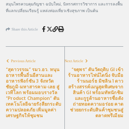
สมุนไพรควบคุมกัญชา ฉบับใหม่, นิทรรศการวิชาการ และการลงพื้น
ที่แลกเปลี่ยนเรียนรู้ แหล่งท่องเที่ยวเชิงสุขภาพ เป็นต้น
Share this Article
Previous Article
Next Article
“สุดาวรรณ” รมว.อว. หนุน
“จตุพร” ดันวัตถุดิบ GI เข้า
อาหารพื้นถิ่นอีสานและ
ร้านอาหารไฟน์ไดนิ่ง จับมือ
อาหารฟังก์ชัน 3 จังหวัด
ร้านนอร์ธ มิชลิน 1 ดาว
ชัยภูมิ-มหาสารคาม-เลย สู่
สร้างสรรค์เมนูสุดพิเศษจาก
เวทีโลก พร้อมมอบรางวัล
สินค้า GI พร้อมทัพนักชิม
“Product Champion” ดัน
และกูรูด้านอาหารชื่อดัง
เทคโนโลยีฉายรังสียกระดับ
ถ่ายทอดความอร่อย คาด
ความปลอดภัย เพิ่มมูลค่า
ช่วยยกระดับสินค้าชุมชนสู่
เศรษฐกิจให้ชุมชน
ตลาดพรีเมียม