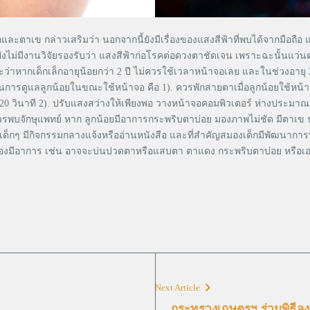
ละตาเข กล่าวเสริมว่า นอกจากนี้ยังมีเรื่องของแสงสีฟ้าที่พบได้จากมือถือ
ไม่มีงานวิจัยรองรับว่า แสงสีฟ้าก่อโรคต่อดวงตาชัดเจน เพราะฉะนั้นแว
ว่าหากเด็กเล็กอายุน้อยกว่า 2 ปี ไม่ควรใช้เวลาหน้าจอเลย และในช่วงอายุ 2-5
การดูแลลูกน้อยในขณะใช้หน้าจอ คือ 1). ควรพักสายตาเมื่อลูกน้อยใช้หน้า
0 วินาที 2). ปรับแสงสว่างให้เพียงพอ วางหน้าจอคอมพิวเตอร์ ห่างประมาณ 
จักษุแพทย์ หาก ลูกน้อยมีอาการกระพริบตาบ่อย มองภาพไม่ชัด มีตาเข ปวดศีร
 มีกิจกรรมกลางแจ้งหรืออ่านหนังสือ และที่สำคัญสมองเด็กมีพัฒนาการที่เร
ปกครองมีอาการ เช่น อาจจะบ่นปวดตาหรือแสบตา ตาแดง กระพริบตาบ่อย หรือเอ
Next Article
กระทรวงเกษตรฯ ร่วมพิธีล