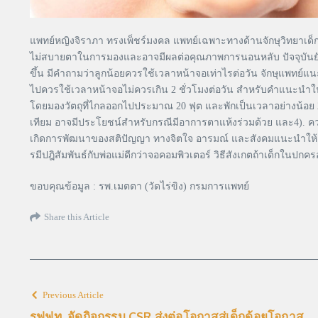
แพทย์หญิงจิราภา ทรงเพ็ชร์มงคล แพทย์เฉพาะทางด้านจักษุวิทยาเด็กแ
ไม่สบายตาในการมองและอาจมีผลต่อคุณภาพการนอนหลับ ปัจจุบันยัง
ขึ้น มีคำถามว่าลูกน้อยควรใช้เวลาหน้าจอเท่าไรต่อวัน จักษุแพทย์แนะ
ไปควรใช้เวลาหน้าจอไม่ควรเกิน 2 ชั่วโมงต่อวัน สำหรับคำแนะนำใน
โดยมองวัตถุที่ไกลออกไปประมาณ 20 ฟุต และพักเป็นเวลาอย่างน้อย 2
เทียม อาจมีประโยชน์สำหรับกรณีมีอาการตาแห้งร่วมด้วย และ4). ควรพบ
เกิดการพัฒนาของสติปัญญา ทางจิตใจ อารมณ์ และสังคมแนะนำให้เด็กๆ
รมีปฎิสัมพันธ์กับพ่อแม่ดีกว่าจอคอมพิวเตอร์ วิธีสังเกตถ้าเด็กใน
ขอบคุณข้อมูล : รพ.เมตตา (วัดไร่ขิง) กรมการแพทย์
Share this Article
Previous Article
รฟฟท. จัดกิจกรรม CSR ส่งต่อโอกาสสู่เด็กด้อยโอกาส