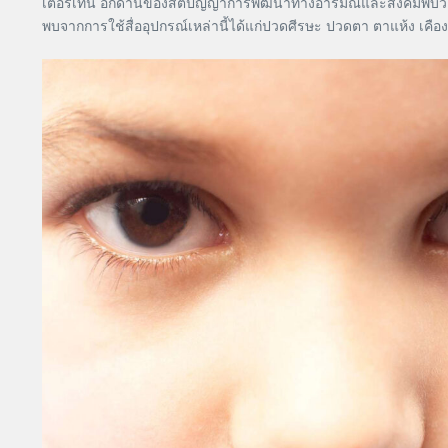
เตอร์เทน อีกด้านของสติปัญญาการพัฒนาทางอารมณ์และสังคมพบว่าก
พบจากการใช้สื่ออุปกรณ์เหล่านี้ได้แก่ปวดศีรษะ ปวดตา ตาแห้ง เคือ