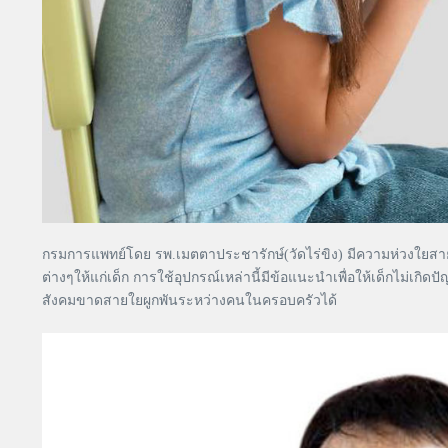
กรมการแพทย์โดย รพ.เมตตาประชารักษ์(วัดไร่ขิง) มีความห่วงใยสายตา
ต่างๆให้แก่เด็ก การใช้อุปกรณ์เหล่านี้มีข้อแนะนำเพื่อให้เด็กไม
สังคมขาดสายใยผูกพันระหว่างคนในครอบครัวได้