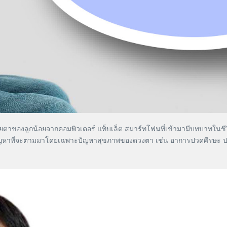
ของลูกน้อยจากคอมพิวเตอร์ แท็บเล็ต สมาร์ทโฟนที่เข้ามามีบทบาทในชีวิตปร
่เกิดปัญหาที่จะตามมาโดยเฉพาะปัญหาสุขภาพของดวงตา เช่น อาการปวดศีรษะ 