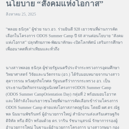
นโยบาย “สังคมแห่งโอกาส”
สิงหาคม 25, 2025
“พลอย ธนิกุล” ผู้ช่วย รมว.อว. ร่วมยินดี 928 เยาวชนที่ผ่านการคัด
เลือกในโครงการ ODOS Summer Camp ปี 68 สานต่อนโยบาย “สังคม
แห่งโอกาส” ปลุกศักยภาพ-พัฒนาทักษะ-เปิดโลกทัศน์
เสริมการศึกษา
เพื่ออนาคตที่เท่าเทียมและทั่วถึง
นางสาวพลอย ธนิกุล ผู้ช่วยรัฐมนตรีประจำกระทรวงการอุดมศึกษา
วิทยาศาสตร์ วิจัยและนวัตกรรม (อว.) ได้รับมอบหมายจากนางสาว
สุดาวรรณ หวังศุภกิจโกศล รัฐมนตรีว่าการกระทรวง อว. เป็น
ประธานเปิดกิจกรรมปฐมนิเทศโครงการODOS Summer Camp
(ODOS Summer CampOrientation Day) กลุ่มที่ 2 พร้อมมอบโอวาท
และให้กำลังใจแก่เยาวชนไทยที่ผ่านการคัดเลือกเข้าร่วมโครงการ
ODOS Summer Camp ค่ายแห่งโอกาสภาคฤดูร้อน โดยมี ผศ.ดร.ณัฐ
พล นิมมานพัชรินทร์ ผู้อำนวยการใหญ่ สำนักงานส่งเสริมเศรษฐกิจ
ดิจิทัล หรือ ดีป้า พร้อมด้วย ดร.วาริน รัชนานุสรณ์ รักษาการรองผู้
อำนวยการใหญ่ ในฐานะผู้อำนวยการโครงการ นางสาวกษมา กอง