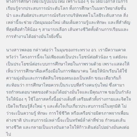
ทางการศึกษาไทยในรูปแบบใหม่ เพราะน้อง ๆ จะได้มีโอกาสในการ
เรียนรู้จากประสบการณ์ระดับโลก ทั้งการศึกษาในมหาวิทยาลัยชั้น
นํา และสัมผัสประสบการณ์จริงจากบริษัทเทคโนโลยีระดับสากล สิ่ง
เหล่านี้จะช่วย เปิดมุมมองใหม่ เติมเต็มความรู้และทักษะ และที่สําคัญ
ที่สุดคือทําให้น้อง ๆ สามารถเลือก เส้นทางชีวิตทั้งด้านการเรียนและ
การทํางานได้อย่างมั่นใจยิ่งขึ้น
นางสาวพลอย กล่าวต่อว่า ในมุมของกระทรวง อว. เรามีความคาด
หวังว่า โครงการนี้จะไม่เพียงแต่เป็นประโยชน์ต่อตัวน้อง ๆ แต่ยังจะ
เป็นประโยชน์ต่อระบบการศึกษาไทยในภาพรวมด้วย เพราะแสดงให้
เห็นว่าการศึกษาคือเครื่องมือในการพัฒนาคน โดยให้นักเรียนได้ใช้
ความมุ่งมั่นและการตัดสินใจของตนเองเป็นหลัก ขณะเดียวกันก็
สะท้อนว่า การศึกษาไทยควรเป็นระบบที่สร้างคนรุ่นใหม่ ซึ่งสามา
รถกําหนดอนาคตของตัวเองได้อย่างมั่นใจและมีคุณภาพ ขอเป็นกําลัง
ใจให้น้อง ๆ ใช้โอกาสครั้งนี้อย่างเต็มที่ เตรียมตัวทั้งร่างกายและจิตใจ
เปิดใจเรียนรู้สิ่งใหม่ ๆ และตั้งใจเก็บเกี่ยวประสบการณ์ในทุกมิติ ไม่
ว่าจะเป็นความรู้ ทักษะ การใช้ชีวิต หรือเครือข่ายมิตรภาพจากเพื่อน
ต่างชาติ ประสบการณ์เหล่านี้จะเป็นทรัพย์ล้ําค่าที่ช่วย กําหนดเส้น
ทางชีวิต และกลายเป็นแรงบันดาลใจให้ก้าวเดินต่อไปอย่างมั่นคงต่อ
ไป