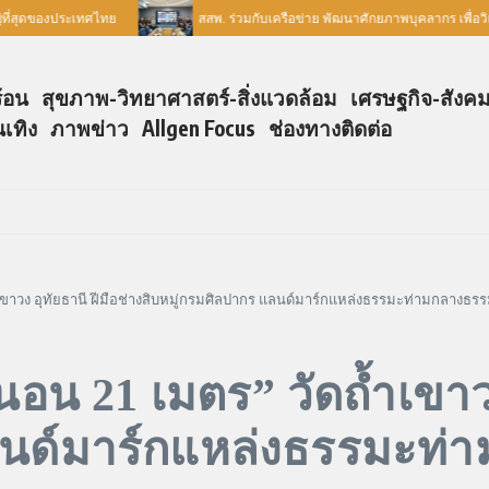
่สุดของประเทศไทย
สสพ. ร่วมกับเครือข่าย พัฒนาศักยภาพบุคลากร เพื่อวิเ
ร้อน
สุขภาพ-วิทยาศาสตร์-สิ่งแวดล้อม
เศรษฐกิจ-สังค
นเทิง
ภาพข่าว
Allgen Focus
ช่องทางติดต่อ
เขาวง อุทัยธานี ฝีมือช่างสิบหมู่กรมศิลปากร แลนด์มาร์กแหล่งธรรมะท่ามกลางธร
น 21 เมตร” วัดถ้ำเขาวง 
ลนด์มาร์กแหล่งธรรมะท่