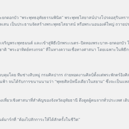
 และยกดอกบัว “พระพุทธอุทัยธรรมพินิต” พระพุทธไสยาสน์ปางโปรดอสุรินทรา
 พลเสน เป็นประธานจัดสร้างพระพุทธไสยาสน์ หรือพระนอนองค์ใหญ่ ถวายประดิ
วงสรวง เจริญพระพุทธมนต์ และเข้าสู่พิธีเบิกพระเนตร–ปิดทองพระบาท–ยกดอ
าติ “พระอาทิตย์ทรงกรด” ที่ในทางความเชื่อทางศาสนา โดยเฉพาะในพิธีกรร
ดย ทีมช่างสิบหมู่ กรมศิลปากร ถ่ายทอดงานศิลป์ตั้งแต่พระพักตร์อิงศิลป
ั้นฟ้า จนได้รับการขนานนามว่า “พุทธศิลป์หนึ่งเดียวในสยาม” ซึ่งจะเป็นแหล
ท่องเที่ยวเชิงศาสนาที่สำคัญของจังหวัดอุทัยธานี ดึงดูดผู้คนจากทั่วประเทศ
าร์กที่ “ต้องไปสักการะให้ได้สักครั้งในชีวิต”