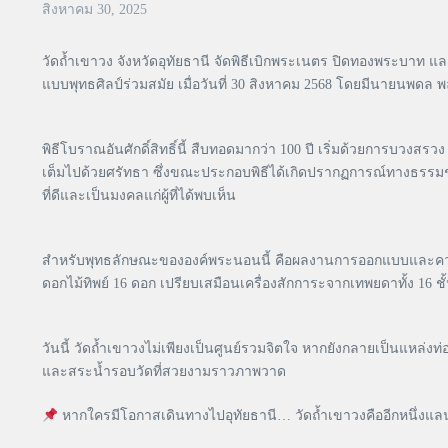
สิงหาคม 30, 2025
วัดถ้ำเขาวง จังหวัดอุทัยธานี จัดพิธีเบิกพระเนตร ปิดทองพระบาท
แบบพุทธศิลป์ร่วมสมัย เมื่อวันที่ 30 สิงหาคม 2568 โดยมีนายนพดล
พิธีโบราณอันศักดิ์สิทธิ์นี้ สืบทอดมากว่า 100 ปี เริ่มด้วยการบ
เต็มไปด้วยศรัทธา ซึ่งขณะประกอบพิธีได้เกิดปรากฏการณ์ทางธรรมช
ที่ดีและเป็นมงคลแก่ผู้ที่ได้พบเห็น
สำหรับพุทธลักษณะขององค์พระนอนนี้ คือผลงานการออกแบบและควบคุมโ
ดอกไม้ทิพย์ 16 ดอก เปรียบเสมือนเครื่องสักการะจากเทพยดาทั้ง 16 ช
วันนี้ วัดถ้ำเขาวงไม่เพียงเป็นศูนย์รวมจิตใจ หากยังกลายเป็นแหล่ง
และสระน้ำรอบวัดที่สวยงามราวภาพวาด
หากใครมีโอกาสเดินทางไปอุทัยธานี… วัดถ้ำเขาวงคืออีกหนึ่งแลนด์ม