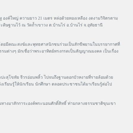
หู องค์ใหญ่ ความยาว 21 เมตร หล่อด้วยทองเหลือง งดงามวิจิตรตาม
ษฐานไว้ ณ วัดถ้ำเขาวง ต.บ้านไร่ อ.บ้านไร่ จ.อุทัยธานี
กบัว โดยมีคณะสงฆ์และพุทธศาสนิกชนร่วมเป็นสักขีพยานในบรรยากาศที่
มต่างๆ มักเชื่อว่าพระอาทิตย์ทรงกรดเป็นสัญญาณมงคล เป็นเรื่อง
ะสุโขทัย จีวรอ่อนพลิ้ว ไปจนถึงฐานดอกบัวหงายที่รายล้อมด้วย
่งเรียนรู้ให้นักเรียน นักศึกษา ตลอดประชาชนได้มาเรียนรู้ต่อไป
 เดินทางมาสักการะองค์พระนอนศักดิ์สิทธิ์ ท่ามกลางธรรมชาติขุนเขา