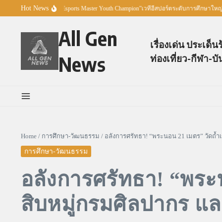
Skip to content
Hot News
 เปิดตัวโครงการ “Esports Master Youth Champion”เวทีอีสปอร์ตระดับการศึกษาใหญ่ที
All Gen
เรื่องเด่น ประเด็น
News
ท่องเที่ยว-กีฬา-บั
Home
/
การศึกษา-วัฒนธรรม
/
อลังการศรัทธา! “พระนอน 21 เมตร” วัดถ้ำ
การศึกษา-วัฒนธรรม
อลังการศรัทธา! “พระนอ
สิบหมู่กรมศิลปากร แ