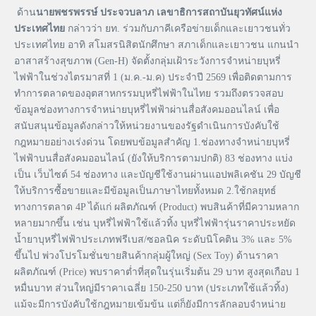
ด้าน
นายพชรพรรษ์ ประจวบลาภ เลขาธิการ
สถาบันยุวทัศน์แห่ง
ประเทศไทย
กล่าวว่า ยท. ร่วมกับภาคีเครือข่ายเด็กและเยาวชนทั่ว
ประเทศไทย อาทิ สโมสรนิสิตนักศึกษา สภาเด็กและเยาวชน แกนนำ
อาสาสร้างสุขภาพ (Gen-H) จัดตั้งกลุ่มเฝ้าระวังการจำหน่ายบุหรี่
ไฟฟ้าในช่วงไตรมาสที่ 1 (ม.ค.-ม.ค) ประจำปี 2569 เพื่อติดตามการ
ทำการตลาดของอุตสาหกรรมบุหรี่ไฟฟ้าในไทย รวมถึงตรวจสอบ
ข้อมูลช่องทางการจำหน่ายบุหรี่ไฟฟ้าผ่านสื่อสังคมออนไลน์ เพื่อ
สนับสนุนข้อมูลดังกล่าวให้หน่วยงานของรัฐดำเนินการบังคับใช้
กฎหมายอย่างเร่งด่วน โดยพบข้อมูลสำคัญ 1.ช่องทางจำหน่ายบุหรี่
ไฟฟ้าบนสื่อสังคมออนไลน์ (ยังให้บริการตามปกติ) 83 ช่องทาง แบ่ง
เป็น เว็บไซต์ 54 ช่องทาง และบัญชีใช้งานผ่านแอปพลิเคชัน 29 บัญชี
ให้บริการซื้อขายและมีข้อมูลเป็นภาษาไทยทั้งหมด 2.ใช้กลยุทธ์
ทางการตลาด 4P ได้แก่ ผลิตภัณฑ์ (Product) พบสินค้าที่มีความหลาก
หลายมากขึ้น เช่น บุหรี่ไฟฟ้าใช้แล้วทิ้ง บุหรี่ไฟฟ้ารุ่นราคาประหยัด
น้ำยาบุหรี่ไฟฟ้าประเภทฟรีเบส/ซอลนิค ระดับนิโคติน 3% และ 5%
ขึ้นไป พ่วงโปรโมชั่นขายสินค้ากลุ่มผู้ใหญ่ (Sex Toy) ด้านราคา
ผลิตภัณฑ์ (Price) พบราคาต่ำที่สุดในรุ่นเริ่มต้น 29 บาท สูงสุดเกือบ 1
หมื่นบาท ส่วนใหญ่มีราคาเฉลี่ย 150-250 บาท (ประเภทใช้แล้วทิ้ง)
แม้จะมีการบังคับใช้กฎหมายเข้มข้น แต่ก็ยังมีการลักลอบจำหน่าย