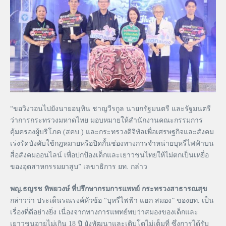
“ขอวิงวอนไปยังนายอนุทิน ชาญวีรกูล นายกรัฐมนตรี และรัฐมนตรี
ว่าการกระทรวงมหาดไทย มอบหมายให้สำนักงานคณะกรรมการ
คุ้มครองผู้บริโภค (สคบ.) และกระทรวงดิจิทัลเพื่อเศรษฐกิจและสังคม
เร่งรัดบังคับใช้กฎหมายหรือปิดกั้นช่องทางการจำหน่ายบุหรี่ไฟฟ้าบน
สื่อสังคมออนไลน์ เพื่อปกป้องเด็กและเยาวชนไทยให้ไม่ตกเป็นเหยื่อ
ของอุตสาหกรรมยาสูบ” เลขาธิการ ยท. กล่าว
พญ.ธญรช ทิพยวงษ์ ที่ปรึกษากรมการแพทย์ กระทรวงสาธารณสุข
กล่าวว่า ประเด็นรณรงค์หัวข้อ “บุหรี่ไฟฟ้า แฮก สมอง” ของยท. เป็น
เรื่องที่ดีอย่างยิ่ง เนื่องจากทางการแพทย์พบว่าสมองของเด็กและ
เยาวชนอายุไม่เกิน 18 ปี ยังพัฒนาและเติบโตไม่เต็มที่ ซึ่งการได้รับ