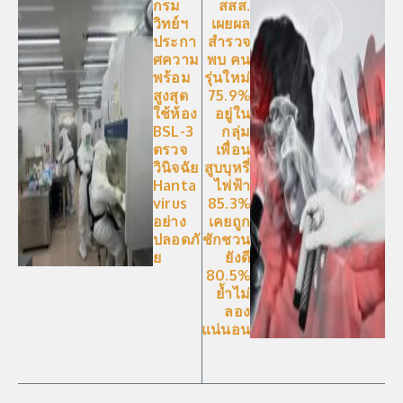
กรม
สสส.
วิทย์ฯ
เผยผล
ประกา
สำรวจ
ศความ
พบ คน
พร้อม
รุ่นใหม่
สูงสุด
75.9%
ใช้ห้อง
อยู่ใน
BSL-3
กลุ่ม
ตรวจ
เพื่อน
วินิจฉัย
สูบบุหรี่
Hanta
ไฟฟ้า
virus
85.3%
อย่าง
เคยถูก
ปลอดภั
ชักชวน
ย
ยังดี
80.5%
ย้ำไม่
ลอง
แน่นอน