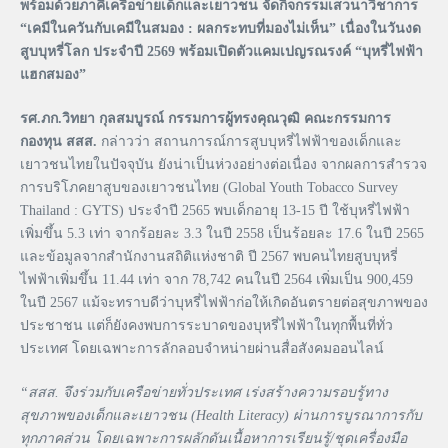
พร้อมด้วยภาคีเครือข่ายเด็กและเยาวชน จัดกิจกรรมเสวนาวิชาการ
“เคมีในควันกับเคมีในสมอง : ผลกระทบที่มองไม่เห็น” เนื่องในวันงด
สูบบุหรี่โลก ประจำปี 2569 พร้อมเปิดตัวแคมเปญรณรงค์ “บุหรี่ไฟฟ้า
แฮกสมอง”
รศ.ภก.วิทยา กุลสมบูรณ์ กรรมการผู้ทรงคุณวุฒิ คณะกรรมการ
กองทุน สสส.
กล่าวว่า สถานการณ์การสูบบุหรี่ไฟฟ้าของเด็กและ
เยาวชนไทยในปัจจุบัน ยังน่าเป็นห่วงอย่างต่อเนื่อง จากผลการสำรวจ
การบริโภคยาสูบของเยาวชนไทย (Global Youth Tobacco Survey
Thailand : GYTS) ประจำปี 2565 พบเด็กอายุ 13-15 ปี ใช้บุหรี่ไฟฟ้า
เพิ่มขึ้น 5.3 เท่า จากร้อยละ 3.3 ในปี 2558 เป็นร้อยละ 17.6 ในปี 2565
และข้อมูลจากสำนักงานสถิติแห่งชาติ ปี 2567 พบคนไทยสูบบุหรี่
ไฟฟ้าเพิ่มขึ้น 11.44 เท่า จาก 78,742 คนในปี 2564 เพิ่มเป็น 900,459
ในปี 2567 แม้จะทราบดีว่าบุหรี่ไฟฟ้าก่อให้เกิดอันตรายต่อสุขภาพของ
ประชาชน แต่ก็ยังคงพบการระบาดของบุหรี่ไฟฟ้าในทุกพื้นที่ทั่ว
ประเทศ โดยเฉพาะการลักลอบจำหน่ายผ่านสื่อสังคมออนไลน์
“สสส. จึงร่วมกับเครือข่ายทั่วประเทศ เร่งสร้างความรอบรู้ทาง
สุขภาพของเด็กและเยาวชน (Health Literacy) ผ่านการบูรณาการกับ
ทุกภาคส่วน โดยเฉพาะการผลักดันเนื้อหาการเรียนรู้/ชุดเครื่องมือ