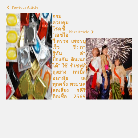
Previous Article
กรม
ควบคุม
โรคชี้
Next Article
“เอชไอ
วี ตรวจ
เพชรบุ
เร็ว
รี : กา
รู้ทัน
ล่า
ป้องกัน
ดินเนอ
ได้” ใช้
ร์ เชฟส์
ถุงยาง
เทเบิ้ล
อนามัย
ณ
ทุกครั้ง
พระนค
ลดเสี่ยง
รคีรี
ติดเชื้อ
2569