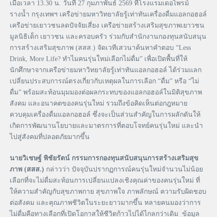
เมื่อเวลา 13.30 น. วันที่ 27 กุมภาพันธ์ 2569 ที่โรงแรมเดอไพรม์
รางน้ำ กรุงเทพฯ เครือข่ายมหาวิทยาลัยรู้เท่าทันเครื่องดื่มแอลกอฮอล์
เครือข่ายเยาวชนลดปัจจัยเสี่ยง เครือข่ายสร้างเสริมสุขภาพเยาวชน
มูลนิธิเด็ก เยาวชน และครอบครัว ร่วมกับสำนักงานกองทุนสนับสนุน
การสร้างเสริมสุขภาพ (สสส.) จัดเวทีเสวนาค้นหาคำตอบ “Less
Drink, More Life? ทำไมคนรุ่นใหม่เลือกไม่ดื่ม” เพื่อเปิดพื้นที่ให้
นักศึกษาจากเครือข่ายมหาวิทยาลัยรู้เท่าทันแอลกอฮอล์ ได้ร่วมแลก
เปลี่ยนประสบการณ์ตรงเกี่ยวกับเหตุผลในการเลือก “ดื่ม” หรือ “ไม่
ดื่ม” พร้อมสะท้อนมุมมองต่อผลกระทบของแอลกอฮอล์ในมิติสุขภาพ
สังคม และอนาคตของคนรุ่นใหม่ รวมถึงข้อคิดเห็นต่อกฎหมาย
ควบคุมเครื่องดื่มแอลกอฮอล์ ซึ่งจะเป็นส่วนสำคัญในการผลักดันให้
เกิดการพัฒนานโยบายและมาตรการที่ตอบโจทย์คนรุ่นใหม่ และนำ
ไปสู่สังคมที่ปลอดภัยมากขึ้น
นายวิเชษฐ์ พิชัยรัตน์ กรรมการกองทุนสนับสนุนการสร้างเสริมสุข
ภาพ (สสส.)
กล่าวว่า ปัจจุบันปรากฏการณ์คนรุ่นใหม่จำนวนไม่น้อย
เลือกที่จะไม่ดื่มสะท้อนการเปลี่ยนแปลงเชิงคุณค่าของคนรุ่นใหม่ ที่
ให้ความสำคัญกับสุขภาพกาย สุขภาพใจ ภาพลักษณ์ ความรับผิดชอบ
ต่อสังคม และคุณภาพชีวิตในระยะยาวมากขึ้น หลายคนมองว่าการ
ไม่ดื่มคือทางเลือกที่เปิดโอกาสให้ชีวิตก้าวไปได้ไกลกว่าเดิม ข้อมูล