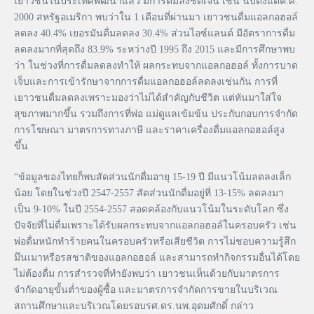
เยาวชนในประเทศพัฒนาแล้ว มีการดื่มลงชัดเจน เช่น นับตั้งแต่ค.ศ.
2000 สหรัฐอเมริกา พบว่าใน 1 เดือนที่ผ่านมา เยาวชนดื่มแอลกอฮอล์
ลดลง 40.4% เยอรมันดื่มลดลง 30.4% ส่วนไอซ์แลนด์ มีอัตราการดื่ม
ลดลงมากที่สุดถึง 83.9% ระหว่างปี 1995 ถึง 2015 และมีการศึกษาพบ
ว่า ในช่วงที่การดื่มลดลงทำให้ ผลกระทบจากแอลกอฮอล์ ทั้งการบาด
เจ็บและการเข้ารักษาจากการดื่มแอลกอฮอล์ลดลงเช่นกัน การที่
เยาวชนดื่มลดลงเพราะมองว่าไม่ได้สำคัญกับชีวิต แต่หันมาใส่ใจ
สุขภาพมากขึ้น รวมถึงการที่พ่อ แม่ดูแลเข้มข้น ประกับกอบการจำกัด
การโฆษณา มาตรการทางภาษี และราคาเครื่องดื่มแอลกอฮอล์สูง
ขึ้น
“ข้อมูลของไทยก็พบสัดส่วนนักดื่มอายุ 15-19 ปี มีแนวโน้มลดลงเล็ก
น้อย โดยในช่วงปี 2547-2557 สัดส่วนนักดื่มอยู่ที่ 13-15% ลดลงมา
เป็น 9-10% ในปี 2554-2557 สอดคล้องกับแนวโน้มในระดับโลก ซึ่ง
ปัจจัยที่ไม่ดื่มเพราะได้รับผลกระทบจากแอลกอฮอล์ในครอบครัว เช่น
พ่อดื่มหนักทำร้ายคนในครอบครัวหรือเสียชีวิต การไม่ชอบความรู้สึก
มึนเมาหรือรสชาติของแอลกอฮอล์ และสามารถทำกิจกรรมอื่นได้โดย
ไม่ต้องดื่ม การสำรวจที่ทำยังพบว่า เยาวชนเห็นด้วยกับมาตรการ
จำกัดอายุขั้นต่ำของผู้ซื้อ และมาตรการจำกัดการขายในบริเวณ
สถานศึกษาและบริเวณโดยรอบรศ.ดร.นพ.อุดมศักดิ์ กล่าว