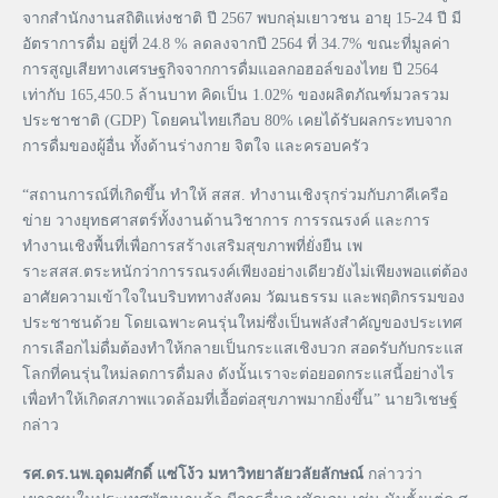
จากสำนักงานสถิติแห่งชาติ ปี 2567 พบกลุ่มเยาวชน อายุ 15-24 ปี มี
อัตราการดื่ม อยู่ที่ 24.8 % ลดลงจากปี 2564 ที่ 34.7% ขณะที่มูลค่า
การสูญเสียทางเศรษฐกิจจากการดื่มแอลกอฮอล์ของไทย ปี 2564
เท่ากับ 165,450.5 ล้านบาท คิดเป็น 1.02% ของผลิตภัณฑ์มวลรวม
ประชาชาติ (GDP) โดยคนไทยเกือบ 80% เคยได้รับผลกระทบจาก
การดื่มของผู้อื่น ทั้งด้านร่างกาย จิตใจ และครอบครัว
“สถานการณ์ที่เกิดขึ้น ทำให้ สสส. ทำงานเชิงรุกร่วมกับภาคีเครือ
ข่าย วางยุทธศาสตร์ทั้งงานด้านวิชาการ การรณรงค์ และการ
ทำงานเชิงพื้นที่เพื่อการสร้างเสริมสุขภาพที่ยั่งยืน เพ
ราะสสส.ตระหนักว่าการรณรงค์เพียงอย่างเดียวยังไม่เพียงพอแต่ต้อง
อาศัยความเข้าใจในบริบททางสังคม วัฒนธรรม และพฤติกรรมของ
ประชาชนด้วย โดยเฉพาะคนรุ่นใหม่ซึ่งเป็นพลังสำคัญของประเทศ
การเลือกไม่ดื่มต้องทำให้กลายเป็นกระแสเชิงบวก สอดรับกับกระแส
โลกที่คนรุ่นใหม่ลดการดื่มลง ดังนั้นเราจะต่อยอดกระแสนี้อย่างไร
เพื่อทำให้เกิดสภาพแวดล้อมที่เอื้อต่อสุขภาพมากยิ่งขึ้น” นายวิเชษฐ์
กล่าว
รศ.ดร.นพ.อุดมศักดิ์ แซ่โง้ว มหาวิทยาลัยวลัยลักษณ์
กล่าวว่า