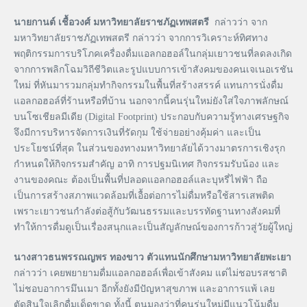
นายกานต์ เชื้อวงศ์ มหาวิทยาลัยราชภัฏเทพสตรี
กล่าวว่า จาก
มหาวิทยาลัยราชภัฏเทพสตรี กล่าวว่า จากการวิเคราะห์ทิศทาง
พฤติกรรมการบริโภคเครื่องดื่มแอลกอฮอล์ในกลุ่มเยาวชนที่ลดลงเกิด
จากการพลิกโฉมวิถีชีวิตและรูปแบบการเข้าสังคมของคนเจเนอเรชัน
ใหม่ ที่หันมารวมกลุ่มทำกิจกรรมในพื้นที่สร้างสรรค์ แทนการนั่งดื่ม
แอลกอฮอล์ที่ร้านหรือที่บ้าน นอกจากนี้คนรุ่นใหม่ยังใส่ใจภาพลักษณ์
บนโซเชียลมีเดีย (Digital Footprint) ประกอบกับความรู้ทางเศรษฐกิจ
จึงมีการบริหารจัดการเงินที่รัดกุม ใช้จ่ายอย่างคุ้มค่า และเป็น
ประโยชน์ที่สุด ในส่วนของทางมหาวิทยาลัยได้วางมาตรการเชิงรุก
กำหนดให้กิจกรรมสำคัญ อาทิ การปฐมนิเทศ กิจกรรมรับน้อง และ
งานของคณะ ต้องเป็นพื้นที่ปลอดแอลกอฮอล์และบุหรี่ไฟฟ้า ถือ
เป็นการสร้างสภาพแวดล้อมที่เอื้อต่อการไม่ดื่มหรือใช้สารเสพติด
เพราะเยาวชนกำลังต่อสู้กับวัฒนธรรมและบรรทัดฐานทางสังคมที่
ทำให้การดื่มดูเป็นเรื่องสนุกและเป็นสัญลักษณ์ของการก้าวสู่วัยผู้ใหญ่
นางสาวธนพรรณญพร ทองขาว ตัวแทนนักศึกษามหาวิทยาลัยพะเยา
กล่าวว่า เคยพยายามดื่มแอลกอฮอล์เพื่อเข้าสังคม แต่ไม่ชอบรสชาติ
ไม่ชอบอาการมึนเมา อีกทั้งยังมีปัญหาสุขภาพ และอาการแพ้ เลย
ตัดสินใจเลิกดื่มเด็ดขาด ทั้งนี้ ตนมองว่าที่คนรุ่นใหม่มีแนวโน้มดื่ม