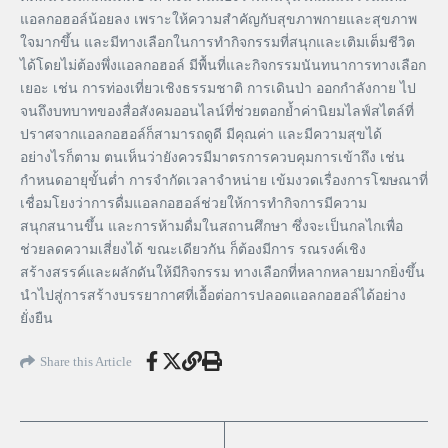
แอลกอฮอล์น้อยลง เพราะให้ความสำคัญกับสุขภาพกายและสุขภาพ
ใจมากขึ้น และมีทางเลือกในการทำกิจกรรมที่สนุกและเติมเต็มชีวิต
ได้โดยไม่ต้องพึ่งแอลกอฮอล์ มีพื้นที่และกิจกรรมนันทนาการทางเลือก
เยอะ เช่น การท่องเที่ยวเชิงธรรมชาติ การเดินป่า ออกกำลังกาย ไป
จนถึงบทบาทของสื่อสังคมออนไลน์ที่ช่วยตอกย้ำค่านิยมไลฟ์สไตล์ที่
ปราศจากแอลกอฮอล์ก็สามารถดูดี มีคุณค่า และมีความสุขได้
อย่างไรก็ตาม ตนเห็นว่ายังควรมีมาตรการควบคุมการเข้าถึง เช่น
กำหนดอายุขั้นต่ำ การจำกัดเวลาจำหน่าย เข้มงวดเรื่องการโฆษณาที่
เชื่อมโยงว่าการดื่มแอลกอฮอล์ช่วยให้การทำกิจการมีความ
สนุกสนานขึ้น และการห้ามดื่มในสถานศึกษา ซึ่งจะเป็นกลไกเพื่อ
ช่วยลดความเสี่ยงได้ ขณะเดียวกัน ก็ต้องมีการ รณรงค์เชิง
สร้างสรรค์และผลักดันให้มีกิจกรรม ทางเลือกที่หลากหลายมากยิ่งขึ้น
นำไปสู่การสร้างบรรยากาศที่เอื้อต่อการปลอดแอลกอฮอล์ได้อย่าง
ยั่งยืน
Share this Article