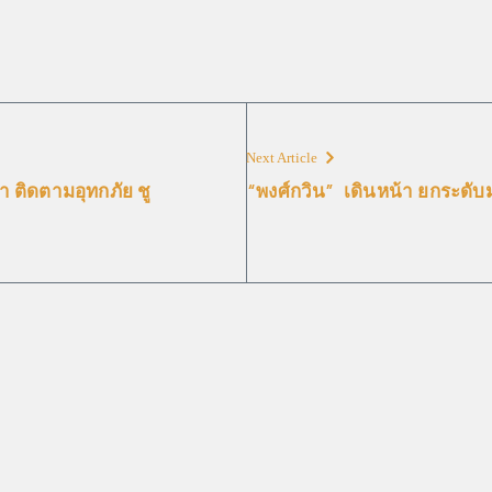
Next Article
า ติดตามอุทกภัย ชู
“พงศ์กวิน” เดินหน้า ยกระดั