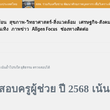
งประเทศไทย
สสพ. ร่วมกับเครือข่าย พัฒนาศักยภาพบุคลากร เพื่อวิเคราะห์ข
ร้อน
สุขภาพ-วิทยาศาสตร์-สิ่งแวดล้อม
เศรษฐกิจ-สังค
นเทิง
ภาพข่าว
Allgen Focus
ช่องทางติดต่อ
 เน้นย้ำโปร่งใส ยุติธรรม ตรวจสอบได้
บครูผู้ช่วย ปี 2568 เน้น