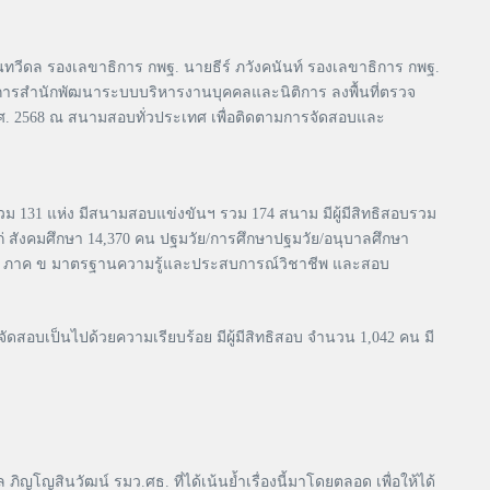
ฒนทวีดล รองเลขาธิการ กพฐ. นายธีร์ ภวังคนันท์ รองเลขาธิการ กพฐ.
นวยการสำนักพัฒนาระบบบริหารงานบุคคลและนิติการ ลงพื้นที่ตรวจ
 พ.ศ. 2568 ณ สนามสอบทั่วประเทศ เพื่อติดตามการจัดสอบและ
วม 131 แห่ง มีสนามสอบแข่งขันฯ รวม 174 สนาม มีผู้มีสิทธิสอบรวม
ด้แก่ สังคมศึกษา 14,370 คน ปฐมวัย/การศึกษาปฐมวัย/อนุบาลศึกษา
วไป ภาค ข มาตรฐานความรู้และประสบการณ์วิชาชีพ และสอบ
ัดสอบเป็นไปด้วยความเรียบร้อย มีผู้มีสิทธิสอบ จำนวน 1,042 คน มี
สินวัฒน์ รมว.ศธ. ที่ได้เน้นย้ำเรื่องนี้มาโดยตลอด เพื่อให้ได้