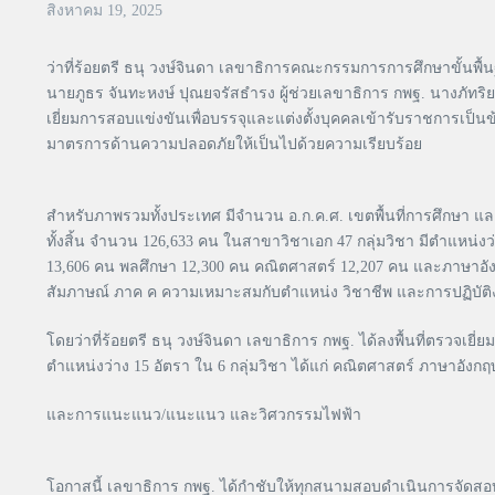
สิงหาคม 19, 2025
ว่าที่ร้อยตรี ธนุ วงษ์จินดา เลขาธิการคณะกรรมการการศึกษาขั้นพื
นายภูธร จันทะหงษ์ ปุณยจรัสธำรง ผู้ช่วยเลขาธิการ กพฐ. นางภัทริ
เยี่ยมการสอบแข่งขันเพื่อบรรจุและแต่งตั้งบุคคลเข้ารับราชการเป็
มาตรการด้านความปลอดภัยให้เป็นไปด้วยความเรียบร้อย
สำหรับภาพรวมทั้งประเทศ มีจำนวน อ.ก.ค.ศ. เขตพื้นที่การศึกษา แล
ทั้งสิ้น จำนวน 126,633 คน ในสาขาวิชาเอก 47 กลุ่มวิชา มีตำแหน่งว่
13,606 คน พลศึกษา 12,300 คน คณิตศาสตร์ 12,207 คน และภาษาอ
สัมภาษณ์ ภาค ค ความเหมาะสมกับตำแหน่ง วิชาชีพ และการปฏิบัติ
โดยว่าที่ร้อยตรี ธนุ วงษ์จินดา เลขาธิการ กพฐ. ได้ลงพื้นที่ตรวจ
ตำแหน่งว่าง 15 อัตรา ใน 6 กลุ่มวิชา ได้แก่ คณิตศาสตร์ ภาษาอังก
และการแนะแนว/แนะแนว และวิศวกรรมไฟฟ้า
โอกาสนี้ เลขาธิการ กพฐ. ได้กำชับให้ทุกสนามสอบดำเนินการจัดสอบ