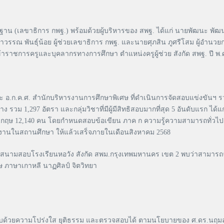
้นฐาน (เลขาธิการ กพฐ.) พร้อมด้วยผู้บริหารของ สพฐ. ได้แก่ นายพัฒนะ พั
ยาวรรณ พันธุ์น้อย ผู้ช่วยเลขาธิการ กพฐ. และนายศุภสิน ภูศรีโสม ผู้อำ
นข้าราชการครูและบุคลากรทางการศึกษา ตำแหน่งครูผู้ช่วย สังกัด สพฐ. ปี
ะ อ.ก.ค.ศ. สำนักบริหารงานการศึกษาพิเศษ ที่ดำเนินการจัดสอบแข่งขันฯ ร
าง รวม 1,297 อัตรา และกลุ่มวิชาที่มีผู้มีสิทธิสอบมากที่สุด 5 อันดับแรก ไ
ังกฤษ 12,140 คน โดยกำหนดสอบข้อเขียน ภาค ก ความรู้ความสามารถทั่
งานในสถานศึกษา ให้แล้วเสร็จภายในเดือนสิงหาคม 2568
เยี่ยมสนามสอบโรงเรียนหอวัง สังกัด สพม.กรุงเทพมหานคร เขต 2 พบว่าสามารถจ
ฤษ ภาษาเกาหลี นาฏศิลป์ จิตวิทยา
ด้วยความโปร่งใส ยุติธรรม และตรวจสอบได้ ตามนโยบายของ ศ.ดร.นฤมล ภิญโญ