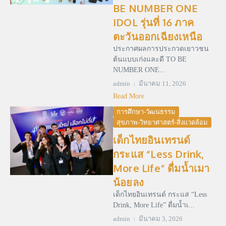
BE NUMBER ONE
IDOL รุ่นที่ 16 ภาค
ตะวันออกเฉียงเหนือ
ประกาศผลการประกวดเยาวชน
ต้นแบบเก่งและดี TO BE
NUMBER ONE...
admin
มีนาคม 11, 2026
Read More
การศึกษา-วัฒนธรรม
สุขภาพ-วิทยาศาสตร์-สิ่งแวดล้อม
เด็กไทยอินเทรนด์
กระแส “Less Drink,
More Life” ดื่มน้ำเมา
น้อยลง
เด็กไทยอินเทรนด์ กระแส “Less
Drink, More Life” ดื่มน้ำเ...
admin
มีนาคม 3, 2026