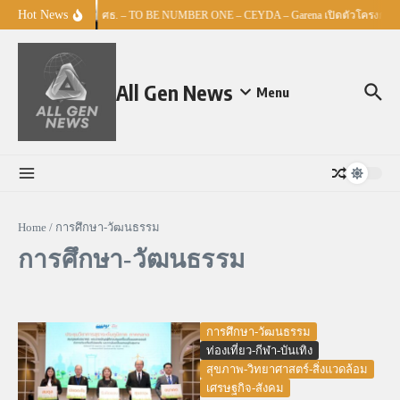
Skip to content
Hot News
ศธ. – TO BE NUMBER ONE – CEYDA – Garena เปิดตัวโครงการ “Es
All Gen News
Menu
Home
/
การศึกษา-วัฒนธรรม
การศึกษา-วัฒนธรรม
การศึกษา-วัฒนธรรม
ท่องเที่ยว-กีฬา-บันเทิง
สุขภาพ-วิทยาศาสตร์-สิ่งแวดล้อม
เศรษฐกิจ-สังคม