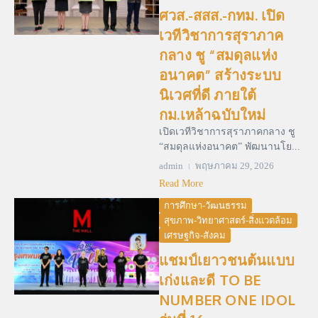
ศวส.-สสส.-กทม. เปิด
เวทีวิชาการสุราภาค
กลาง ชู “สมดุลแห่ง
อนาคต” สร้างระบบ
นิเวศที่ดี ภายใต้
กม.เหล้าฉบับใหม่
เปิดเวทีวิชาการสุราภาคกลาง ชู
“สมดุลแห่งอนาคต” พัฒนานโย...
admin
พฤษภาคม 29, 2026
Read More
การศึกษา-วัฒนธรรม
สุขภาพ-วิทยาศาสตร์-สิ่งแวดล้อม
เศรษฐกิจ-สังคม
แชมป์เยาวชนต้นแบบ
เก่งและดี TO BE
NUMBER ONE IDOL