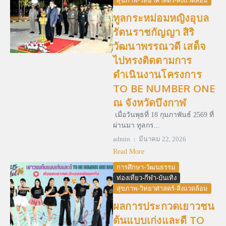
สุขภาพ-วิทยาศาสตร์-สิ่งแวดล้อม
ทูลกระหม่อมหญิงอุบล
รัตนราชกัญญา สิริ
วัฒนาพรรณวดี เสด็จ
ไปทรงติดตามการ
ดำเนินงานโครงการ
TO BE NUMBER ONE
ณ จังหวัดบึงกาฬ
เมื่อวันพุธที่ 18 กุมภาพันธ์ 2569 ที่
ผ่านมา ทูลกร...
admin
มีนาคม 22, 2026
Read More
การศึกษา-วัฒนธรรม
ท่องเที่ยว-กีฬา-บันเทิง
สุขภาพ-วิทยาศาสตร์-สิ่งแวดล้อม
ผลการประกวดเยาวชน
ต้นแบบเก่งและดี TO