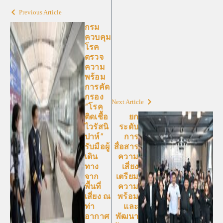
Previous Article
กรม
ควบคุม
โรค
ตรวจ
ความ
พร้อม
การคัด
กรอง
Next Article
“โรค
ติดเชื้อ
ยก
ไวรัสนิ
ระดับ
ปาห์”
การ
รับมือผู้
สื่อสาร
เดิน
ความ
ทาง
เสี่ยง
จาก
เตรียม
พื้นที่
ความ
เสี่ยง ณ
พร้อม
ท่า
และ
อากาศ
พัฒนา