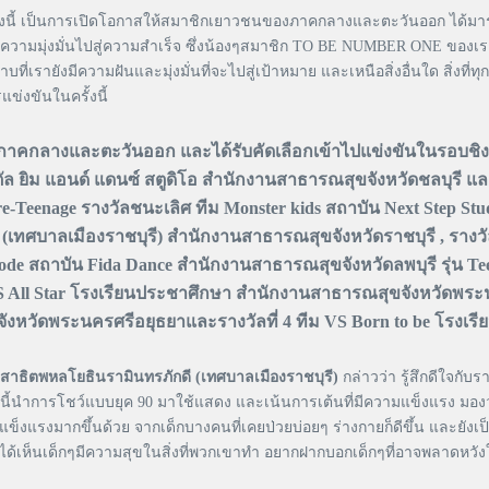
 เป็นการเปิดโอกาสให้สมาชิกเยาวชนของภาคกลางและตะวันออก ได้มารวมตั
มีความมุ่งมั่นไปสู่ความสำเร็จ ซึ่งน้องๆสมาชิก TO BE NUMBER ONE ของเร
ี่เรายังมีความฝันและมุ่งมั่นที่จะไปสู่เป้าหมาย และเหนือสิ่งอื่นใด สิ่งที
่งขันในครั้งนี้
าคกลางและตะวันออก และได้รับคัดเลือกเข้าไปแข่งขันในรอบชิงชนะเ
ล ยิม แอนด์ แดนซ์ สตูดิโอ สำนักงานสาธารณสุขจังหวัดชลบุรี และ
Teenage รางวัลชนะเลิศ ทีม Monster kids สถาบัน Next Step Studi
ี (เทศบาลเมืองราชบุรี) สำนักงานสาธารณสุขจังหวัดราชบุรี , ราง
isode สถาบัน Fida Dance สำนักงานสาธารณสุขจังหวัดลพบุรี รุ่น
S All Star โรงเรียนประชาศึกษา สำนักงานสาธารณสุขจังหวัดพระนคร
งหวัดพระนครศรีอยุธยาและรางวัลที่ 4 ทีม VS Born to be โรงเรี
รียนสาธิตพหลโยธินรามินทรภักดี (เทศบาลเมืองราชบุรี)
กล่าวว่า รู้สึกดีใจกับรา
ี้นำการโชว์แบบยุค 90 มาใช้แสดง และเน้นการเต้นที่มีความแข็งแรง มอง
ข็งแรงมากขึ้นด้วย จากเด็กบางคนที่เคยป่วยบ่อยๆ ร่างกายก็ดีขึ้น และยัง
าได้เห็นเด็กๆมีความสุขในสิ่งที่พวกเขาทำ อยากฝากบอกเด็กๆที่อาจพลาดหวังใ