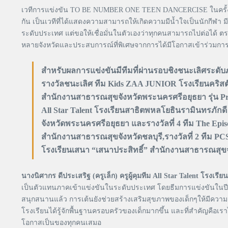
เวทีการแข่งขัน TO BE NUMBER ONE TEEN DANCERCISE ในครั้งนี้
กัน เป็นเวทีที่ได้แสดงความสามารถให้เกิดความมีน้ำใจเป็นนักกีฬา 
ระดับประเทศ แต่ขอให้เชื่อมั่นในตัวเองว่าทุกคนสามารถไปต่อได้ ตราบท
หลายจังหวัดและประสบการณ์ที่พิเศษจากการได้มีโอกาสเข้าร่วมการแข
สำหรับผลการแข่งขันมีทีมที่ผ่านรอบชิงชนะเลิศระดับภ
รางวัลชนะเลิศ ทีม Kids ZAA JUNIOR โรงเรียนคริสตั
สำนักงานสาธารณสุขจังหวัดพระนครศรีอยุธยา รุ่น Pre-
All Star Talent โรงเรียนสาธิตพหลโยธินรามินทรภักด
จังหวัดพระนครศรีอยุธยา และรางวัลที่ 4 ทีม The Ep
สำนักงานสาธารณสุขจังหวัดชลบุรี,รางวัลที่ 2 ทีม PC
โรงเรียนเสนา “เสนาประสิทธิ์” สำนักงานสาธารณสุขจั
นางนิศากร ดีประเสริฐ (ครูเล็ก) ครูผู้คุมทีม All Star Talent โรงเ
เป็นตัวแทนภาคเข้าแข่งขันในระดับประเทศ โดยธีมการแข่งขันในปีน
สนุกสนานแล้ว การเต้นยังช่วยสร้างเสริมสุขภาพของเด็กๆให้มีความแ
โรงเรียนได้รู้จักพื้นฐานครอบครัวของเด็กมากขึ้น และที่สำคัญคือเร
โอกาสเป็นของทุกคนเสมอ