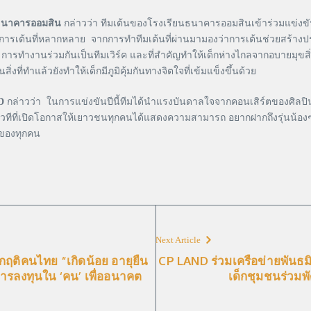
ยนธนาคารออมสิน
กล่าวว่า ทีมเต้นของโรงเรียนธนาคารออมสินเข้าร่วมแข่งข
เต้นที่หลากหลาย จากการทำทีมเต้นที่ผ่านมามองว่าการเต้นช่วยสร้างประโยชน
การทำงานร่วมกันเป็นทีมเวิร์ค และที่สำคัญทำให้เด็กห่างไกลจากอบายมุขสิ่งเสพต
ที่ทำแล้วยังทำให้เด็กมีภูมิคุ้มกันทางจิตใจที่เข้มแข็งขึ้นด้วย
AD
กล่าวว่า ในการแข่งขันปีนี้ทีมได้นำแรงบันดาลใจจากคอนเสิร์ตของศิลป
่เปิดโอกาสให้เยาวชนทุกคนได้แสดงความสามารถ อยากฝากถึงรุ่นน้องๆที่สน
นของทุกคน
Next Article
กฤติคนไทย “เกิดน้อย อายุยืน
CP LAND ร่วมเครือข่ายพันธมิตร
ารลงทุนใน ‘คน’ เพื่ออนาคต
เด็กชุมชนร่วม