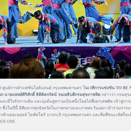
้น 3 ศูนย์การค้าแฟชั่นไอส์แลนด์ กรุงเทพมหานคร ใ
นเวทีการแข่งขัน TO 
อก
นายแพทย์ศิริศักดิ์ ธิติดิลกรัตน์ รองอธิบดีกรมสุขภาพจิต
กล่าวว่า กรมส
ะมีใจรักการเต้น และมุ่งมั่นสู่ความเป็นหนึ่งโดยไม่พึ่งยาเสพติด เข
นปีนี้ มีทีมจากทุกจังหวัดในภาคกลางและภาคตะวันออก เข้าร่วมการแข่งขัน
์การค้าเดอะมอลล์ ไลฟ์สโตร์ บางกะปิ กรุงเทพมหานคร และทีมที่ชนะเลิศก็
BER ONE