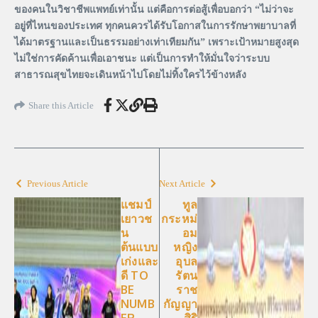
ของคนในวิชาชีพแพทย์เท่านั้น แต่คือการต่อสู้เพื่อบอกว่า “ไม่ว่าจะ
อยู่ที่ไหนของประเทศ ทุกคนควรได้รับโอกาสในการรักษาพยาบาลที่
ได้มาตรฐานและเป็นธรรมอย่างเท่าเทียมกัน” เพราะเป้าหมายสูงสุด
ไม่ใช่การคัดค้านเพื่อเอาชนะ แต่เป็นการทำให้มั่นใจว่าระบบ
สาธารณสุขไทยจะเดินหน้าไปโดยไม่ทิ้งใครไว้ข้างหลัง
Share this Article
Previous Article
Next Article
แชมป์
ทูล
เยาวช
กระหม่
น
อม
ต้นแบบ
หญิง
เก่งและ
อุบล
ดี TO
รัตน
BE
ราช
NUMB
กัญญา