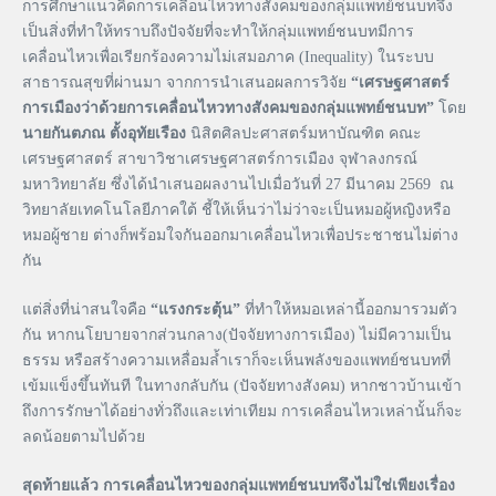
การศึกษาแนวคิดการเคลื่อนไหวทางสังคมของกลุ่มแพทย์ชนบทจึง
เป็นสิ่งที่ทำให้ทราบถึงปัจจัยที่จะทำให้กลุ่มแพทย์ชนบทมีการ
เคลื่อนไหวเพื่อเรียกร้องความไม่เสมอภาค (Inequality) ในระบบ
สาธารณสุขที่ผ่านมา จากการนำเสนอผลการวิจัย
“เศรษฐศาสตร์
การเมืองว่าด้วยการเคลื่อนไหวทางสังคมของกลุ่มแพทย์ชนบท”
โดย
นายกันตภณ ตั้งอุทัยเรือง
นิสิตศิลปะศาสตร์มหาบัณฑิต คณะ
เศรษฐศาสตร์ สาขาวิชาเศรษฐศาสตร์การเมือง จุฬาลงกรณ์
มหาวิทยาลัย ซึ่งได้นำเสนอผลงานไปเมื่อวันที่ 27 มีนาคม 2569 ณ
วิทยาลัยเทคโนโลยีภาคใต้ ชี้ให้เห็นว่าไม่ว่าจะเป็นหมอผู้หญิงหรือ
หมอผู้ชาย ต่างก็พร้อมใจกันออกมาเคลื่อนไหวเพื่อประชาชนไม่ต่าง
กัน
แต่สิ่งที่น่าสนใจคือ
“แรงกระตุ้น”
ที่ทำให้หมอเหล่านี้ออกมารวมตัว
กัน หากนโยบายจากส่วนกลาง(ปัจจัยทางการเมือง) ไม่มีความเป็น
ธรรม หรือสร้างความเหลื่อมล้ำเราก็จะเห็นพลังของแพทย์ชนบทที่
เข้มแข็งขึ้นทันที ในทางกลับกัน (ปัจจัยทางสังคม) หากชาวบ้านเข้า
ถึงการรักษาได้อย่างทั่วถึงและเท่าเทียม การเคลื่อนไหวเหล่านั้นก็จะ
ลดน้อยตามไปด้วย
สุดท้ายแล้ว การเคลื่อนไหวของกลุ่มแพทย์ชนบทจึงไม่ใช่เพียงเรื่อง