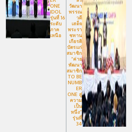
ER
สิริ
ONE
วัฒนา
IDOL
พรรณ
รุ่นที่ 16
วดี
ระดับ
เสด็จ
ภาค
พระรา
เหนือ
ชทาน
เกียรติ
บัตรแก่
สมาชิก
“ค่าย
พัฒนา
สมาชิก
TO BE
NUMB
ER
ONE สู่
ความ
เป็น
หนึ่ง”
รุ่นที่
34