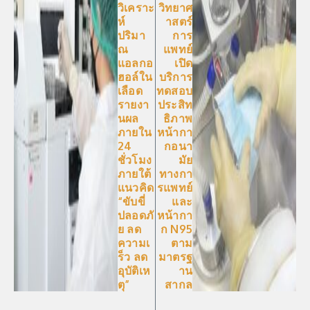
วิเคราะ
วิทยาศ
ห์
าสตร์
ปริมา
การ
ณ
แพทย์
แอลกอ
เปิด
ฮอล์ใน
บริการ
เลือด
ทดสอบ
รายงา
ประสิท
นผล
ธิภาพ
ภายใน
หน้ากา
24
กอนา
ชั่วโมง
มัย
ภายใต้
ทางกา
แนวคิด
รแพทย์
“ขับขี่
และ
ปลอดภั
หน้ากา
ย ลด
ก N95
ความเ
ตาม
ร็ว ลด
มาตรฐ
อุบัติเห
าน
ตุ”
สากล