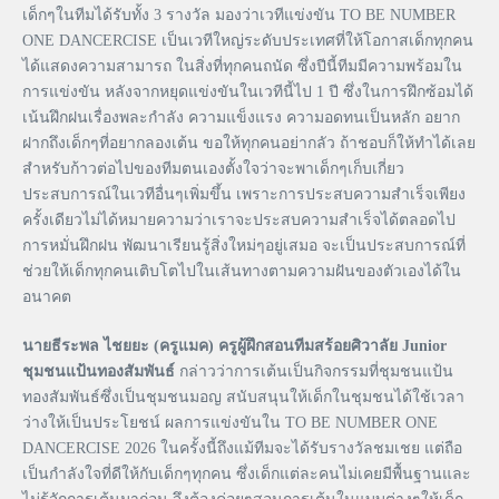
เด็กๆในทีมได้รับทั้ง 3 รางวัล มองว่าเวทีแข่งขัน TO BE NUMBER
ONE DANCERCISE เป็นเวทีใหญ่ระดับประเทศที่ให้โอกาสเด็กทุกคน
ได้แสดงความสามารถ ในสิ่งที่ทุกคนถนัด ซึ่งปีนี้ทีมมีความพร้อมใน
การแข่งขัน หลังจากหยุดแข่งขันในเวทีนี้ไป 1 ปี ซึ่งในการฝึกซ้อมได้
เน้นฝึกฝนเรื่องพละกำลัง ความแข็งแรง ความอดทนเป็นหลัก อยาก
ฝากถึงเด็กๆที่อยากลองเต้น ขอให้ทุกคนอย่ากลัว ถ้าชอบก็ให้ทำได้เลย
สำหรับก้าวต่อไปของทีมตนเองตั้งใจว่าจะพาเด็กๆเก็บเกี่ยว
ประสบการณ์ในเวทีอื่นๆเพิ่มขึ้น เพราะการประสบความสำเร็จเพียง
ครั้งเดียวไม่ได้หมายความว่าเราจะประสบความสำเร็จได้ตลอดไป
การหมั่นฝึกฝน พัฒนาเรียนรู้สิ่งใหม่ๆอยู่เสมอ จะเป็นประสบการณ์ที่
ช่วยให้เด็กทุกคนเติบโตไปในเส้นทางตามความฝันของตัวเองได้ใน
อนาคต
นายธีระพล ไชยยะ (ครูแมค) ครูผู้ฝึกสอนทีมสร้อยศิวาลัย Junior
ชุมชนแป้นทองสัมพันธ์
กล่าวว่าการเต้นเป็นกิจกรรมที่ชุมชนแป้น
ทองสัมพันธ์ซึ่งเป็นชุมชนมอญ สนับสนุนให้เด็กในชุมชนได้ใช้เวลา
ว่างให้เป็นประโยชน์ ผลการแข่งขันใน TO BE NUMBER ONE
DANCERCISE 2026 ในครั้งนี้ถึงแม้ทีมจะได้รับรางวัลชมเชย แต่ถือ
เป็นกำลังใจที่ดีให้กับเด็กๆทุกคน ซึ่งเด็กแต่ละคนไม่เคยมีพื้นฐานและ