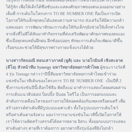
ไม่รู้จักการเต้นมาก่อน จึงต้องค่อยๆสอนการเต้นในแบบต่างๆให้เด็ก
ได้รู้จัก เพื่อให้เด็กได้ซึมซับและแสดงศักยภาพของตนเองออกมาอย่าง
เต็มที่ การเต้นในโครงการ TO BE NUMBER ONE ถือเป็นการเปิด
โอกาสให้กับเด็กทุกคนได้แสดงความสามารถ ส่งเสริมให้มีความกล้า
แสดงออก การพัฒนาทักษะการเต้นให้กับเด็กๆยังช่วยให้เด็กห่างไกล
จากสิ่งที่ไม่ดีได้หันมาทำกิจกรรมที่ส่งเสริมพัฒนาศักยภาพของตนเอง
ซึ่งเมื่อทุกคนหมั่นฝึกฝน ฝึกซ้อมบ่อยๆ ทักษะการเต้นก็จะพัฒนาดีขึ้น
เรื่อยๆและช่วยให้มีสุขภาพร่างกายแข็งแรงได้ด้วย
นางสาวรัตนมณี สอนเสาวภาคย์ (ยูคิ) และ นายโกมินท์ เชิงสะอาด
(ลีโอ) หัวหน้าทีม Synergy มหาวิทยาลัยหอการค้าไทย
ผู้ชนะรางวัลที่
4 รุ่น Teenage กล่าวว่าปีนี้ทีมมหาวิทยาลัยหอการค้าไทยเข้าร่วม
แข่งขันในเวทีเต้นของโครงการ TO BE NUMBER ONE เป็นปีที่ 2
ซึ่งการแข่งขันปีนี้เลือกใช้ธีม คิดถึงแม่ มาทำการแสดงโดยผสมผสาน
การเต้นแนวฮิปฮอป ป็อปปิ้ง บีบอย โครีโอ เป็นการออกแบบและ
ลำดับการเคลื่อนไหวของร่างกายให้สอดคล้องกับเพลงหรือดนตรี เพื่อ
สร้างสรรค์ท่าเต้นที่มีรูปแบบเฉพาะตัว ทั้งในรูปแบบการเต้นโชว์
หรือท่าเต้นตามจังหวะ มองว่าการมาแข่งขันในเวทีนี้เปิดโอกาสให้
เราใช้ความคิดสร้างสรรค์ได้หลากหลาย อิสระ ทั้งออกแบบการแสดง
ท่าเต้นต่างๆ ตามที่เราต้องการ อยากฝากถึงรุ่นน้องที่ยังไม่กล้า