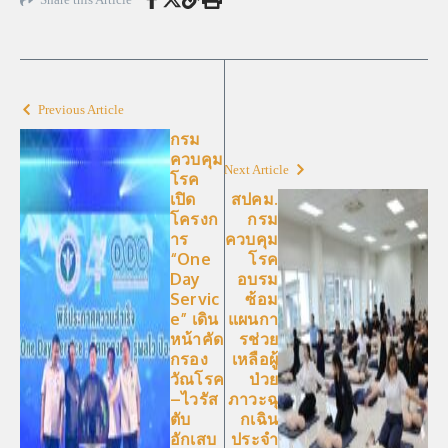
Previous Article
กรม
ควบคุม
Next Article
โรค
เปิด
สปคม.
โครงก
กรม
าร
ควบคุม
“One
โรค
Day
อบรม
Servic
ซ้อม
e” เดิน
แผนกา
หน้าคัด
รช่วย
กรอง
เหลือผู้
วัณโรค
ป่วย
–ไวรัส
ภาวะฉุ
ตับ
กเฉิน
อักเสบ
ประจำ