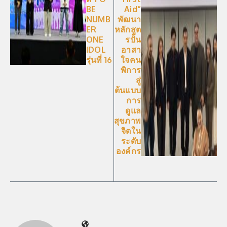
BE
Aid”
NUMB
พัฒนา
ER
หลักสูต
ONE
รปั้น
IDOL
อาสา
รุ่นที่ 16
ใจคน
พิการ
สู่
ต้นแบบ
การ
ดูแล
สุขภาพ
จิตใน
ระดับ
องค์กร