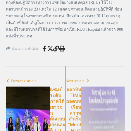
ทางห้องปฏิบัติการทางการแพทย์อย่างสมเหตุผล (RLU) ให้โรง
พยาบาลนำร่อง 23 แห่งใน 12 เขตสุขภาพจนเกิดแนวปฏิบัติที่ดี ก่อน
ขยายผลสู่โรงพยาบาลทั่วประเทศ ปัจจุบัน แนวทาง RLU ถูกบรรจุ
เป็นตัวชี้วัดสำคัญในการตรวจราชการของกระทรวงสาธารณสุข
และมีโรงพยาบาลที่ได้รับการพัฒนาเป็น RLU Hospital แล้วกว่า 900
แห่งทั่วประเทศ
Share this Article
Previous Article
Next Article
แชมป์
สถาบัน
ระดับ
TIMS
ภาคใต้
ถอดบท
เยาวช
เรียน
น
ความ
ต้นแบบ
สำเร็จ
เก่งและ
“Mind
ดี TO
First