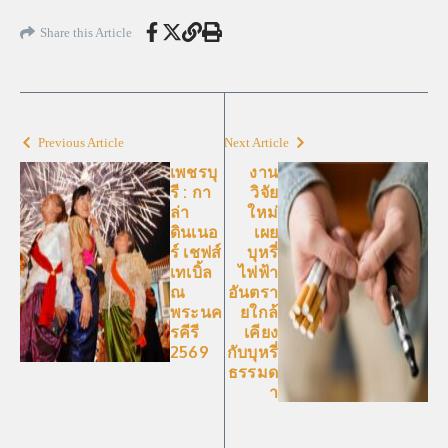
Share this Article
Previous Article
Next Article
เพชรบุ
งาน
รี : กา
วิจัย
ล่า
ใหม่
ดินเนอ
เผย
ร์ เชฟส์
บุหรี่
เทเบิ้ล
ไฟฟ้า
ณ
อันตรา
พระนค
ยใกล้
รคีรี
เคียง
2569
กับบุหรี่
ธรรมด
า