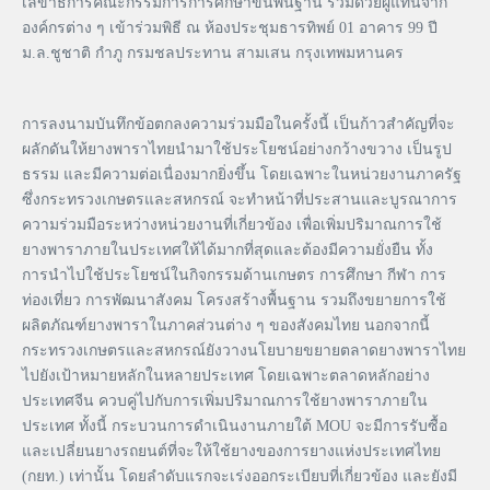
เลขาธิการคณะกรรมการการศึกษาขั้นพื้นฐาน ร่วมด้วยผู้แทนจาก
องค์กรต่าง ๆ เข้าร่วมพิธี ณ ห้องประชุมธารทิพย์ 01 อาคาร 99 ปี
ม.ล.ชูชาติ กำภู กรมชลประทาน สามเสน กรุงเทพมหานคร
การลงนามบันทึกข้อตกลงความร่วมมือในครั้งนี้ เป็นก้าวสำคัญที่จะ
ผลักดันให้ยางพาราไทยนำมาใช้ประโยชน์อย่างกว้างขวาง เป็นรูป
ธรรม และมีความต่อเนื่องมากยิ่งขึ้น โดยเฉพาะในหน่วยงานภาครัฐ
ซึ่งกระทรวงเกษตรและสหกรณ์ จะทำหน้าที่ประสานและบูรณาการ
ความร่วมมือระหว่างหน่วยงานที่เกี่ยวข้อง เพื่อเพิ่มปริมาณการใช้
ยางพาราภายในประเทศให้ได้มากที่สุดและต้องมีความยั่งยืน ทั้ง
การนำไปใช้ประโยชน์ในกิจกรรมด้านเกษตร การศึกษา กีฬา การ
ท่องเที่ยว การพัฒนาสังคม โครงสร้างพื้นฐาน รวมถึงขยายการใช้
ผลิตภัณฑ์ยางพาราในภาคส่วนต่าง ๆ ของสังคมไทย นอกจากนี้
กระทรวงเกษตรและสหกรณ์ยังวางนโยบายขยายตลาดยางพาราไทย
ไปยังเป้าหมายหลักในหลายประเทศ โดยเฉพาะตลาดหลักอย่าง
ประเทศจีน ควบคู่ไปกับการเพิ่มปริมาณการใช้ยางพาราภายใน
ประเทศ ทั้งนี้ กระบวนการดำเนินงานภายใต้ MOU จะมีการรับซื้อ
และเปลี่ยนยางรถยนต์ที่จะให้ใช้ยางของการยางแห่งประเทศไทย
(กยท.) เท่านั้น โดยลำดับแรกจะเร่งออกระเบียบที่เกี่ยวข้อง และยังมี