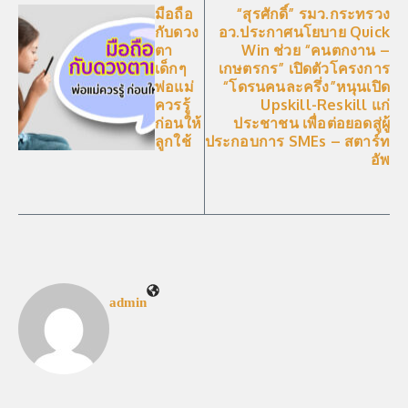
มือถือ
“สุรศักดิ์” รมว.กระทรวง
กับดวง
อว.ประกาศนโยบาย Quick
ตา
Win ช่วย “คนตกงาน –
เด็กๆ
เกษตรกร” เปิดตัวโครงการ
พ่อแม่
“โดรนคนละครึ่ง”หนุนเปิด
ควรรู้
Upskill-Reskill แก่
ก่อนให้
ประชาชน เพื่อต่อยอดสู่ผู้
ลูกใช้
ประกอบการ SMEs – สตาร์ท
อัพ
admin