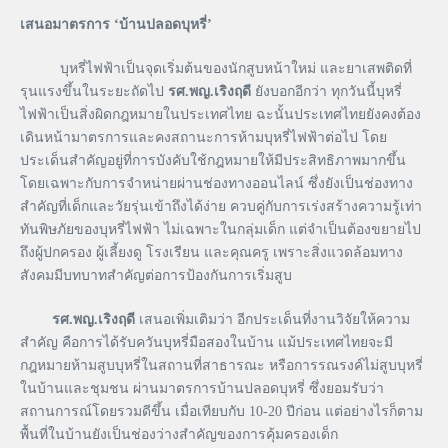
เสนอมาตรการ
‘
บ้านปลอดบุหรี่
’
บุหรี่ไฟฟ้าเป็นจุดเริ่มต้นของนักสูบหน้าใหม่ และยาเสพติดที่
รุนแรงขึ้นในระยะถัดไป
รศ
.
พญ
.
เริงฤดี
ยังบอกอีกว่า ทุกวันนี้บุหรี่
ไฟฟ้าเป็นสิ่งผิดกฎหมายในประเทศไทย ฉะนั้นประเทศไทยยังคงต้อง
เดินหน้ามาตรการและคงสถานะการห้ามบุหรี่ไฟฟ้าต่อไป โดย
ประเด็นสำคัญอยู่ที่การบังคับใช้กฎหมายให้มีประสิทธิภาพมากขึ้น
โดยเฉพาะกับการจำหน่ายผ่านช่องทางออนไลน์ ซึ่งยังเป็นช่องทาง
สำคัญที่เด็กและวัยรุ่นเข้าถึงได้ง่าย ควบคู่กับการเร่งสร้างความรู้เท่า
ทันพิษภัยของบุหรี่ไฟฟ้า ไม่เฉพาะในกลุ่มเด็ก แต่จำเป็นต้องขยายไป
ถึงผู้ปกครอง ผู้เลี้ยงดู โรงเรียน และคุณครู เพราะสิ่งแวดล้อมทาง
สังคมมีบทบาทสำคัญต่อการป้องกันการเริ่มสูบ
รศ.พญ.เริงฤดี
เสนอเพิ่มเติมว่า อีกประเด็นที่งานวิจัยให้ความ
สำคัญ คือการได้รับควันบุหรี่มือสองในบ้าน แม้ประเทศไทยจะมี
กฎหมายห้ามสูบบุหรี่ในสถานที่สาธารณะ หรือการรณรงค์ไม่สูบบุหรี่
ในบ้านและชุมชน ผ่านมาตรการบ้านปลอดบุหรี่ ซึ่งยอมรับว่า
สถานการณ์โดยรวมดีขึ้น เมื่อเทียบกับ 10-20 ปีก่อน แต่อย่างไรก็ตาม
พื้นที่ในบ้านยังเป็นช่องว่างสำคัญของการคุ้มครองเด็ก