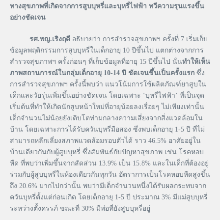
ทางสุขภาพที่เกิดจากการสูบบุหรี่และบุหรี่ไฟฟ้า
ทวีความรุนแรงขึ้น
อย่างชัดเจน
รศ
.
พญ
.
เริงฤดี
อธิบายว่า การสำรวจสุขภาพฯ ครั้งที่ 7 เริ่มเก็บ
ข้อมูลพฤติกรรมการสูบบุหรี่ในเด็กอายุ 10 ปีขึ้นไป แตกต่างจากการ
สำรวจสุขภาพฯ ครั้งก่อนๆ ที่เก็บข้อมูลที่อายุ 15 ปีขึ้นไป นั่น
ทำให้เห็น
ภาพสถานการณ์ในกลุ่มเด็กอายุ
10-14
ปี
ชัดเจนขึ้นเป็นครั้งแรก
ซึ่ง
การสำรวจสุขภาพฯ ครั้งนี้พบว่า แนวโน้มการใช้ผลิตภัณฑ์ยาสูบใน
เด็กและวัยรุ่นเพิ่มขึ้นอย่างชัดเจน โดยเฉพาะ ‘บุหรี่ไฟฟ้า’ ที่เป็นจุด
เริ่มต้นที่ทำให้เกิดนักสูบหน้าใหม่ที่อายุน้อยลงเรื่อยๆ ไม่เพียงเท่านั้น
เด็กจำนวนไม่น้อยยังเติบโตท่ามกลางความเสี่ยงจากสิ่งแวดล้อมใน
บ้าน โดยเฉพาะการได้รับควันบุหรี่มือสอง ซึ่งพบเด็กอายุ 1-5 ปี ที่ไม่
สามารถหลีกเลี่ยงสภาพแวดล้อมรอบตัวได้ ราว 46.5% อาศัยอยู่ใน
บ้านเดียวกันกับผู้สูบบุหรี่ ซึ่งสัมพันธ์กับปัญหาสุขภาพ เช่น โรคหอบ
หืด ที่พบว่าเพิ่มขึ้นจากสัดส่วน 13.9% เป็น 15.8% และในเด็กที่ต้องอยู่
ร่วมกับผู้สูบบุหรี่ในห้องเดียวกันทุกวัน อัตราการเป็นโรคหอบหืดสูงขึ้น
ถึง 20.6% มากไปกว่านั้น พบว่ามีเด็กจำนวนหนึ่งได้รับผลกระทบจาก
ควันบุหรี่ตั้งแต่ก่อนเกิด โดยเด็กอายุ 1-5 ปี ประมาณ 3% มีแม่สูบบุหรี่
ระหว่างตั้งครรภ์ ขณะที่ 30% มีพ่อที่ยังสูบบุหรี่อยู่