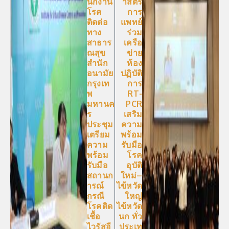
นักงาน
าสตร์
โรค
การ
ติดต่อ
แพทย์
ทาง
ร่วม
สาธาร
เครือ
ณสุข
ข่าย
สํานัก
ห้อง
อนามัย
ปฏิบัติ
กรุงเท
การ
พ
RT-
มหานค
PCR
ร
เสริม
ประชุม
ความ
เตรียม
พร้อม
ความ
รับมือ
พร้อม
โรค
รับมือ
อุบัติ
สถานก
ใหม่–
ารณ์
ไข้หวัด
กรณี
ใหญ่
โรคติด
ไข้หวัด
เชื้อ
นก ทั่ว
ไวรัสอี
ประเท