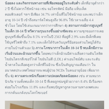
น้อยลง
และกิจกรรมทางกายที่เพียงพออยู่ในระดับต่ำ
เด็กที่อายุต่ำกว่า
2 ปี ซึ่งไม่ควรใช้หน้าจอ เช่น จอโทรทัศน์ มือถือ แท็บเล็ต
คอมพิวเตอร์ ฯลฯ มีเพียง 34.7% เท่านั้นที่ไม่ใช้หน้าจอ และพบว่าเด็ก
อายุ 10-14 ปี เข้าถึงสมาร์ตโฟนสูงถึง 96.8% ใช้เวลาเฉลี่ย 4.4
ชั่วโมง โดยใช้เล่นเกมมากกว่าการศึกษา
4)
สถานการณ์การสูบบุหรี่
ในเด็ก
10-14
ปี
ทวีความรุนแรงขึ้นอย่างชัดเจน
ความชุกของการเคย
สูบบุหรี่เพิ่มขึ้นเป็น 8.5% จากในปี 2563 ที่อยู่ที่ 2.9% และมีเด็กที่เคย
ใช้บุหรี่ไฟฟ้าถึง 7.1% และเด็กได้รับควันบุหรี่มือสองส่วนใหญ่ได้รับ
ภายในบ้านตัวเอง
5)
ภาวะโภชนาการในเด็ก
10-14
ปี
พบเด็กมีภาวะ
เริ่มอ้วนและอ้วนมากขึ้น
โดยพบว่าเด็กอ้วนมีค่าเฉลี่ยความดันโลหิต
ไขมันไตรกลีเซอร์ไรด์ ไขมันไม่ดี (LDL) ค่าเอนไซม์ตับ และระดับ
น้ำตาลในเลือดสูงกว่าเด็กที่ไม่อ้วน ซึ่งเป็นสัญญาณเตือนว่า ใน
อนาคตประเทศไทยอาจจะพบผู้ป่วย NCDs ในคนอายุน้อย เพิ่มมาก
ขึ้น
6)
ความตระหนักเรื่องความปลอดภัยลดน้อยลง
เช่น สวมหมวก
นิรภัย รวมทั้งพบเด็ก 10-14 ปี ที่เคยถูกข่มขู่ด้วยวาจา 8.4% มีเรื่องชก
ต่อยในโรงเรียน 11.8% และเริ่มพบปัญหาถูกลวนลามทางเพศและ
การกลั่นแกล้งบนโลกไซเบอร์