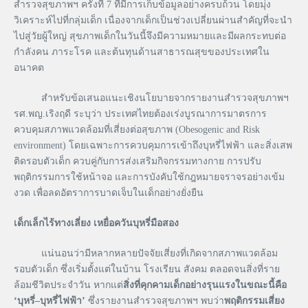
สำรวจสุขภาพฯ ครั้งที่ 7 ที่มีการเก็บข้อมูลอย่างครบถ้วน โดยมุ่ง
วิเคราะห์ไปที่กลุ่มเด็ก เนื่องจากเด็กเป็นช่วงเปลี่ยนผ่านสำคัญที่จะนำ
ไปสู่วัยผู้ใหญ่ สุขภาพเด็กในวันนี้จึงมีความหมายและมีผลกระทบต่อ
กำลังคน ภาระโรค และต้นทุนด้านสาธารณสุขของประเทศใน
อนาคต
สำหรับข้อเสนอแนะเชิงนโยบายจากรายงานสำรวจสุขภาพฯ
รศ.พญ.เริงฤดี ระบุว่า ประเทศไทยต้องเร่งบูรณาการมาตรการ
ควบคุมสภาพแวดล้อมที่เสี่ยงต่อสุขภาพ (Obesogenic and Risk
environment) โดยเฉพาะการควบคุมการเข้าถึงบุหรี่ไฟฟ้า และสิ่งเสพ
ติดรอบตัวเด็ก ควบคู่กับการส่งเสริมกิจกรรมทางกาย การปรับ
พฤติกรรมการใช้หน้าจอ และการบังคับใช้กฎหมายจราจรอย่างเข้ม
งวด เพื่อลดอัตราการบาดเจ็บในเด็กอย่างยั่งยืน
เด็กเล็กไร้ทางเลี่ยง
เหยื่อควันบุหรี่มือสอง
แน่นอนว่ามีหลากหลายปัจจัยเสี่ยงที่เกิดจากสภาพแวดล้อม
รอบตัวเด็ก ซึ่งเริ่มตั้งแต่ในบ้าน โรงเรียน สังคม ตลอดจนสิ่งที่ราย
ล้อมชีวิตประจำวัน หากแต่
สิ่งที่คุกคามเด็กอย่างรุนแรงในขณะนี้คือ
‘
บุหรี่
–
บุหรี่ไฟฟ้า
’
ซึ่งรายงานสำรวจสุขภาพฯ พบว่า
พฤติกรรมเสี่ยง