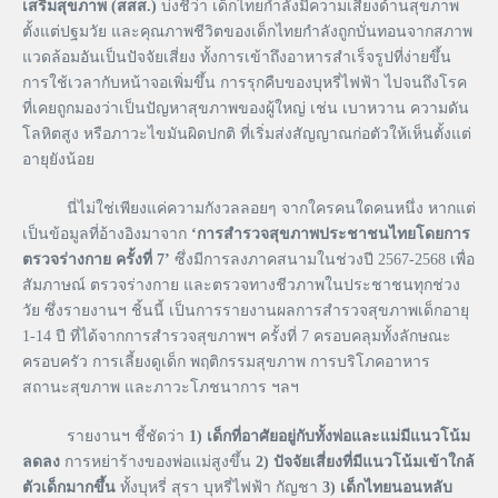
เสริมสุขภาพ
(
สสส
.)
บ่งชี้ว่า เด็กไทยกำลังมีความเสี่ยงด้านสุขภาพ
ตั้งแต่ปฐมวัย และคุณภาพชีวิตของเด็กไทยกำลังถูกบั่นทอนจากสภาพ
แวดล้อมอันเป็นปัจจัยเสี่ยง ทั้งการเข้าถึงอาหารสำเร็จรูปที่ง่ายขึ้น
การใช้เวลากับหน้าจอเพิ่มขึ้น การรุกคืบของบุหรี่ไฟฟ้า ไปจนถึงโรค
ที่เคยถูกมองว่าเป็นปัญหาสุขภาพของผู้ใหญ่ เช่น เบาหวาน ความดัน
โลหิตสูง หรือภาวะไขมันผิดปกติ ที่เริ่มส่งสัญญาณก่อตัวให้เห็นตั้งแต่
อายุยังน้อย
นี่ไม่ใช่เพียงแค่ความกังวลลอยๆ จากใครคนใดคนหนึ่ง หากแต่
เป็นข้อมูลที่อ้างอิงมาจาก
‘
การสำรวจสุขภาพประชาชนไทยโดยการ
ตรวจร่างกาย
ครั้งที่
7’
ซึ่งมีการลงภาคสนามในช่วงปี 2567-2568 เพื่อ
สัมภาษณ์ ตรวจร่างกาย และตรวจทางชีวภาพในประชาชนทุกช่วง
วัย ซึ่งรายงานฯ ชิ้นนี้ เป็นการรายงานผลการสำรวจสุขภาพเด็กอายุ
1-14 ปี ที่ได้จากการสำรวจสุขภาพฯ ครั้งที่ 7 ครอบคลุมทั้งลักษณะ
ครอบครัว การเลี้ยงดูเด็ก พฤติกรรมสุขภาพ การบริโภคอาหาร
สถานะสุขภาพ และภาวะโภชนาการ ฯลฯ
รายงานฯ ชี้ชัดว่า
1)
เด็กที่อาศัยอยู่กับทั้งพ่อและแม่มีแนวโน้ม
ลดลง
การหย่าร้างของพ่อแม่สูงขึ้น
2)
ปัจจัยเสี่ยงที่มีแนวโน้มเข้าใกล้
ตัวเด็กมากขึ้น
ทั้งบุหรี่ สุรา บุหรี่ไฟฟ้า กัญชา
3)
เด็กไทยนอนหลับ