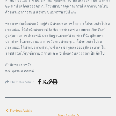
ลำดับ ถึงวันศุกร์ ที่ ๒๔ ตุลาคม พุทธศักราช ๒๕๖๘ เวลา ๒๑ นาฬิกา
๒๑ นาที เสด็จสวรรคต ณ โรงพยาบาลจุฬาลงกรณ์ สภากาชาดไทย
ด้วยพระอาการสงบ สิริพระชนมพรรษาปีที่ ๙๓
พระบาทสมเด็จพระเจ้าอยู่หัว มีพระบรมราชโองการโปรดเกล้าโปรด
กระหม่อม ให้สำนักพระราชวัง จัดการพระศพ ถวายพระเกียรติยศ
สูงสุดตามราชประเพณี ประดิษฐานพระศพ ณ พระที่นั่งดุสิตมหา
ปราสาท ในพระบรมมหาราชวังทรงพระกรุณาโปรดเกล้าโปรด
กระหม่อมให้พระบรมวงศานุวงศ์ และข้าทูลละอองธุลีพระบาท ใน
ราชสำนักไว้ทุกข์ถวาย มีกำหนด ๑ ปี ตั้งแต่วันสวรรคตเป็นต้นไป
สำนักพระราชวัง
๒๔ ตุลาคม ๒๕๖๘
Share this Article
Previous Article
Next Article