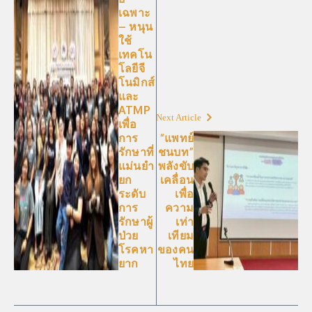
เฉพาะ
– หนุน
ใช้
เทคโน
โลยีจี
โนมิกส์
และ
ATMP
Next Article
เพื่อ
การ
“แพทย์
รักษาที่
ชนบท”
แม่นยำ
พลังขับ
ยก
เคลื่อน
ระดับ
เพื่อ
การ
ความ
รักษาผู้
เท่า
ป่วย
เทียม
โรคหา
ของคน
ยาก
ไทย