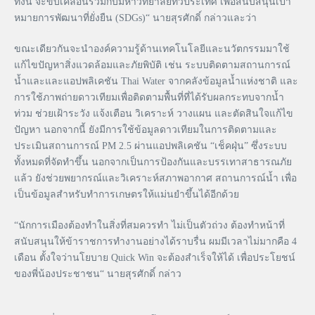
ทั้งนี้ จะขับเคลื่อนร่วมกับมหาวิทยาลัยทั่วประเทศ เพื่อสนับสนุนเป้า
หมายการพัฒนาที่ยั่งยืน (SDGs)“ นายสุรศักดิ์ กล่าวและว่า
ขณะเดียวกันจะนำองค์ความรู้ด้านเทคโนโลยีและนวัตกรรมมาใช้
แก้ไขปัญหาสิ่งแวดล้อมและภัยพิบัติ เช่น ระบบติดตามสถานการณ์
น้ำและและแอปพลิเคชัน Thai Water จากคลังข้อมูลน้ำแห่งชาติ และ
การใช้ภาพถ่ายดาวเทียมเพื่อติดตามพื้นที่ที่ได้รับผลกระทบจากน้ำ
ท่วม ช่วยเฝ้าระวัง แจ้งเตือน วิเคราะห์ วางแผน และตัดสินใจแก้ไข
ปัญหา นอกจากนี้ ยังมีการใช้ข้อมูลดาวเทียมในการติดตามและ
ประเมินสถานการณ์ PM 2.5 ผ่านแอปพลิเคชัน “เช็คฝุ่น” ซึ่งระบบ
ทั้งหมดที่จัดทำขึ้น นอกจากเป็นการป้องกันและบรรเทาสาธารณภัย
แล้ว ยังช่วยพยากรณ์และวิเคราะห์สภาพอากาศ สถานการณ์น้ำ เพื่อ
เป็นข้อมูลสำหรับทำการเกษตรให้แม่นยำขึ้นได้อีกด้วย
“นักการเมืองต้องทำในสิ่งที่สมควรทำ ไม่เป็นตัวถ่วง ต้องทำหน้าที่
สนับสนุนให้ข้าราชการทำงานอย่างได้ราบรื่น ผมมีเวลาไม่มากคือ 4
เดือน ตั้งใจว่านโยบาย Quick Win จะต้องสำเร็จให้ได้ เพื่อประโยชน์
ของพี่น้องประชาชน“ นายสุรศักดิ์ กล่าว