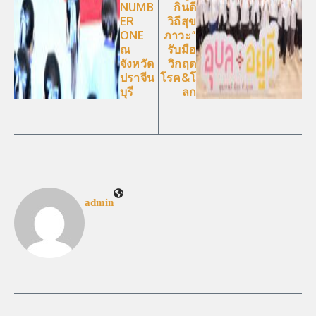
NUMB
กินดี
ER
วิถีสุข
ONE
ภาวะ”
ณ
รับมือ
จังหวัด
วิกฤต
ปราจีน
โรค&โ
บุรี
ลก
admin