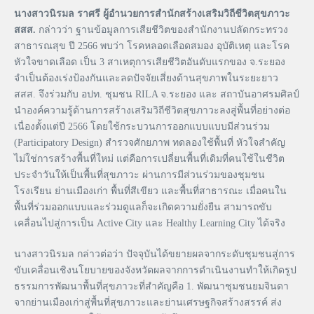
นางสาวนิรมล ราศรี ผู้อำนวยการสำนักสร้างเสริมวิถีชีวิตสุขภาวะ
สสส.
กล่าวว่า ฐานข้อมูลการเสียชีวิตของสำนักงานปลัดกระทรวง
สาธารณสุข ปี 2566 พบว่า โรคหลอดเลือดสมอง อุบัติเหตุ และโรค
หัวใจขาดเลือด เป็น 3 สาเหตุการเสียชีวิตอันดับแรกของ จ.ระยอง
จำเป็นต้องเร่งป้องกันและลดปัจจัยเสี่ยงด้านสุขภาพในระยะยาว
สสส. จึงร่วมกับ อปท. ชุมชน RILA จ.ระยอง และ สถาบันอาศรมศิลป์
นำองค์ความรู้ด้านการสร้างเสริมวิถีชีวิตสุขภาวะลงสู่พื้นที่อย่างต่อ
เนื่องตั้งแต่ปี 2566 โดยใช้กระบวนการออกแบบแบบมีส่วนร่วม
(Participatory Design) สำรวจศักยภาพ ทดลองใช้พื้นที่ หัวใจสำคัญ
ไม่ใช่การสร้างพื้นที่ใหม่ แต่คือการเปลี่ยนพื้นที่เดิมที่คนใช้ในชีวิต
ประจำวันให้เป็นพื้นที่สุขภาวะ ผ่านการมีส่วนร่วมของชุมชน
โรงเรียน ย่านเมืองเก่า พื้นที่สีเขียว และพื้นที่สาธารณะ เมื่อคนใน
พื้นที่ร่วมออกแบบและร่วมดูแลก็จะเกิดความยั่งยืน สามารถขับ
เคลื่อนไปสู่การเป็น Active City และ Healthy Learning City ได้จริง
นางสาวนิรมล กล่าวต่อว่า ปัจจุบันได้ขยายผลจากระดับชุมชนสู่การ
ขับเคลื่อนเชิงนโยบายของจังหวัดผลจากการดำเนินงานทำให้เกิดรูป
ธรรมการพัฒนาพื้นที่สุขภาวะที่สำคัญคือ 1. พัฒนาชุมชนยมจินดา
จากย่านเมืองเก่าสู่พื้นที่สุขภาวะและย่านเศรษฐกิจสร้างสรรค์ ส่ง