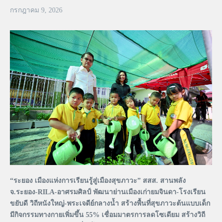
กรกฎาคม 9, 2026
“ระยอง เมืองแห่งการเรียนรู้สู่เมืองสุขภาวะ” สสส. สานพลัง
จ.ระยอง-RILA-อาศรมศิลป์ พัฒนาย่านเมืองเก่ายมจินดา-โรงเรียน
ขยับดี วิถีหนังใหญ่-พระเจดีย์กลางน้ำ สร้างพื้นที่สุขภาวะต้นแบบเด็ก
มีกิจกรรมทางกายเพิ่มขึ้น 55% เชื่อมมาตรการลดโซเดียม สร้างวิถี