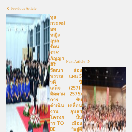
Previous Article
ทูล
กระหม่
อม
หญิง
อุบล
รัตน
ราช
กัญญา
Next Article
สิริ
วัฒนา
ส่อง
พรรณ
แผน 5
วดี
ปี
เสด็จ
(2571-
ติดตาม
2575)
การ
ขับ
ดำเนิน
เคลื่อน
งาน
อุบลฯ
โครงก
ปั้น
าร TO
เมือง
BE
“อยู่ดี