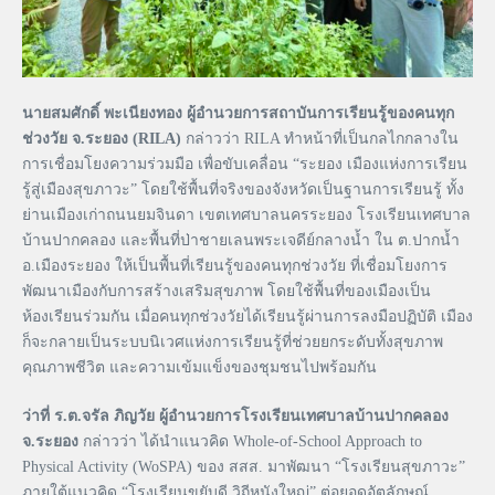
นายสมศักดิ์ พะเนียงทอง ผู้อำนวยการสถาบันการเรียนรู้ของคนทุก
ช่วงวัย จ.ระยอง (RILA)
กล่าวว่า RILA ทำหน้าที่เป็นกลไกกลางใน
การเชื่อมโยงความร่วมมือ เพื่อขับเคลื่อน “ระยอง เมืองแห่งการเรียน
รู้สู่เมืองสุขภาวะ” โดยใช้พื้นที่จริงของจังหวัดเป็นฐานการเรียนรู้ ทั้ง
ย่านเมืองเก่าถนนยมจินดา เขตเทศบาลนครระยอง โรงเรียนเทศบาล
บ้านปากคลอง และพื้นที่ป่าชายเลนพระเจดีย์กลางน้ำ ใน ต.ปากน้ำ
อ.เมืองระยอง ให้เป็นพื้นที่เรียนรู้ของคนทุกช่วงวัย ที่เชื่อมโยงการ
พัฒนาเมืองกับการสร้างเสริมสุขภาพ โดยใช้พื้นที่ของเมืองเป็น
ห้องเรียนร่วมกัน เมื่อคนทุกช่วงวัยได้เรียนรู้ผ่านการลงมือปฏิบัติ เมือง
ก็จะกลายเป็นระบบนิเวศแห่งการเรียนรู้ที่ช่วยยกระดับทั้งสุขภาพ
คุณภาพชีวิต และความเข้มแข็งของชุมชนไปพร้อมกัน
ว่าที่ ร.ต.จรัล ภิญวัย ผู้อำนวยการโรงเรียนเทศบาลบ้านปากคลอง
จ.ระยอง
กล่าวว่า ได้นำแนวคิด Whole-of-School Approach to
Physical Activity (WoSPA) ของ สสส. มาพัฒนา “โรงเรียนสุขภาวะ”
ภายใต้แนวคิด “โรงเรียนขยับดี วิถีหนังใหญ่” ต่อยอดอัตลักษณ์