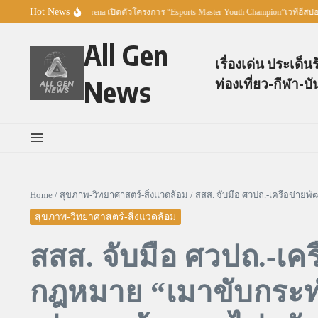
Skip to content
Hot News
NE – CEYDA – Garena เปิดตัวโครงการ “Esports Master Youth Champion”เวทีอีสปอร์ต
All Gen
เรื่องเด่น ประเด็น
News
ท่องเที่ยว-กีฬา-บั
Home
/
สุขภาพ-วิทยาศาสตร์-สิ่งแวดล้อม
/
สสส. จับมือ ศวปถ.-เครือข่ายพ
สุขภาพ-วิทยาศาสตร์-สิ่งแวดล้อม
สสส. จับมือ ศวปถ.-เค
กฎหมาย “เมาขับกระทำผ