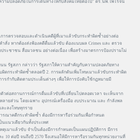
้างความปลอดภัยในการเดินทางให้กับสังคมไทยต่อไป” ดร.นพ.ไพโรจน์
นการตรวจสอบและดำเนินคดีผู้ที่เมาแล้วขับกระทำผิดซ้ำอย่างต่อ
งมีคำสั่ง หากต้องส่งฟ้องคดีดื่มแล้วขับ ต้องแนบผล Crimes และ ตรวจ
อประชาชน สื่อมวลชน อย่างต่อเนื่อง เพื่อสร้างมาตรการป้องปรามไม่
ถนน รัฐสภา กล่าวว่า รัฐสภาให้ความสำคัญกับความปลอดภัยทาง
บผิดกระทำผิดซ้ำตลอดปี 2. การผลักดันเพิ่มโทษเมาแล้วขับกระทำผิด
กำกับติดตามประเด็นต่างๆ เพื่อให้การบังคับใช้กฎหมายมี
ตัวต่อสถานการณ์การดื่มแล้วขับที่เปลี่ยนไปตลอดเวลา จะเห็นจาก
วจในหลายส่วน โดยเฉพาะ อุปกรณ์เครื่องมือ งบประมาณ และ กำลังพล
อบและลงโทษทุกราย
ารณาคดีกระทำผิดซ้ำ ต้องมีการหารือร่วมกันเพื่อกำหนด
ป็นแนวเดียวกันทั้งประเทศ
เหตุเมาแล้วขับ จำเป็นต้องมีการกำหนดเป็นแผนปฏิบัติการ มีการ
10 ต่อปี จนถึงปี 2570 จึงเสนอให้มีการหารือรวมกันทุกหน่วยงานที่