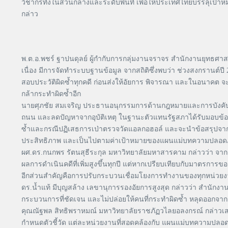
วิชากรทั้งในส่วนกลางและระดับพื้นที่ เพื่อให้ประเทศไทยบรรลุเป
กล่าว
พ.ต.อ.พชร์ ฐาปนดุลย์ ผู้กำกับการกลุ่มงานจราจร สำนักงานยุทธศาส
เนื่อง มีการจัดทำระบบฐานข้อมูล จากสถิติซึ่งพบว่า ช่วงสงกรานต์ปี 25
สอบประวัติผิดซ้ำทุกคดี ก่อนส่งให้อัยการ พิจารณา และในอนาคต จะ
กล้ากระทำผิดซ้ำอีก
นายศุภชัย สมเจริญ ประธานอนุกรรมการด้านกฎหมายและการบังคับใช
ถนน และลดปัญหาจากอุบัติเหตุ ในฐานะตัวแทนรัฐสภาได้รับมอบข้อเส
ซ้ำและกรณีปฏิเสธการเป่าตรวจวัดแอลกอฮอล์ และจะนำข้อสรุปจากเว
ประสิทธิภาพ และเป็นไปตามค่าเป้าหมายของแผนแม่บทความปลอดภ
ผศ.ดร.กนกพร รัตนสุธีระกุล มหาวิทยาลัยมหาสารคาม กล่าวว่า จากก
ผลการดำเนินคดีที่เพิ่มสูงขึ้นทุกปี แต่หากเปรียบเทียบกับมาตรกา
อีกส่วนสำคัญคือการปรับกระบวนเชื่อมโยงการทำงานของทุกหน่วยงาน 
ดร.น้ำแท้ มีบุญสล้าง เลขานุการรองอัยการสูงสุด กล่าวว่า สำนัก
กระบวนการที่ชัดเจน และไม่ปล่อยให้คนที่กระทำผิดซ้ำ หลุดออกจากกา
คุณณัฐพล สิทธิพราหมณ์ มหาวิทยาลัยราชภัฏวไลยอลงกรณ์ กล่าวเสริม
กำหนดตัวชี้วัด แต่ละหน่วยงานที่สอดคล้องกับ แผนแม่บทความปลอดภัย