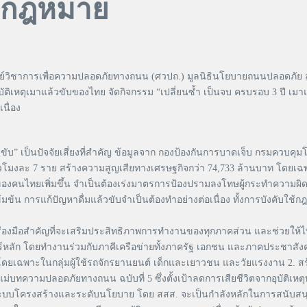
ัวกฎหมาย
นย์วิชาการเพื่อความปลอดภัยทางถนน (ศวปถ.) มูลนิธินโยบายถนนปลอดภัย สำ
บัติเหตุเมาแล้วขับของไทย จัดกิจกรรม “เปลี่ยนซ้ำ เป็นจบ ครบรอบ 3 ปี เม
นื่อง
วขับ” เป็นปัจจัยเสี่ยงที่สำคัญ ข้อมูลจาก กองป้องกันการบาดเจ็บ กรมควบคุม
็นชั่วโมงละ 7 ราย สร้างความสูญเสียทางเศรษฐกิจกว่า 74,733 ล้านบาท โดย
ของคนไทยเพิ่มขึ้น จำเป็นต้องเร่งมาตรการป้องปรามลงโทษผู้กระทำความผ
มข้น การแก้ปัญหาดื่มแล้วขับจำเป็นต้องทำอย่างต่อเนื่อง ทั้งการบังคับใ
ครื่องมือสำคัญที่จะเสริมประสิทธิภาพการทำงานของทุกภาคส่วน และช่วยให
ัก โดยทำงานร่วมกับภาคีเครือข่ายทั้งภาครัฐ เอกชน และภาคประชาสังคมอ
ย โดยเฉพาะในกลุ่มผู้ใช้รถจักรยานยนต์ เด็กและเยาวชน และวัยแรงงาน 2. ส
 แผนแม่บทความปลอดภัยทางถนน ฉบับที่ 5 ซึ่งตั้งเป้าลดการเสียชีวิตจากอุบัต
งระบบโครงสร้างและระดับนโยบาย โดย สสส. จะเป็นกำลังหลักในการสนับสนุน