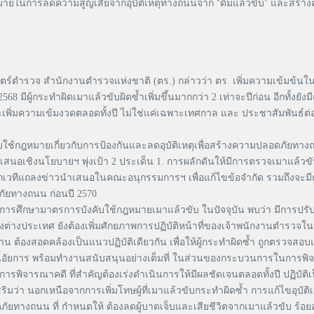
้าหมายในการลดความสูญเสียจากอุบัติเหตุทางถนนจาก ‘ดื่มแล้วขับ’ และสร
ตร์ตำรวจ สำนักงานตำรวจแห่งชาติ (ตร.) กล่าวว่า ตร. เพิ่มความเข้มข้นใ
68 มีผู้กระทำผิดเมาแล้วขับผิดซ้ำเพิ่มขึ้นมากกว่า 2 เท่าจะปีก่อน อีกทั้งยั
เพิ่มความเข้มงวดตลอดทั้งปี ไม่ใช่แค่เฉพาะเทศกาล และ ประชาสัมพันธ์ต่
้กฎหมายเกี่ยวกับการป้องกันและลดอุบัติเหตุเพื่อสร้างความปลอดภัยทาง
นอเชิงนโยบายฯ พุ่งเป้า 2 ประเด็น 1. การผลักดันให้มีการตรวจเมาแล้วขั
ทีแถลงข่าวนำเสนอในคณะอนุกรรมการฯ เพื่อแก้ไขข้อจำกัด รวมถึงจะมีการ
ัยทางถนน ก่อนปี 2570
ารศึกษามาตรการบังคับใช้กฎหมายเมาแล้วขับ ในปัจจุบัน พบว่า มีการปรับ
รของต่างประเทศ ยังต้องเพิ่มศักยภาพการปฏิบัติหน้าที่ของเจ้าพนักงานตำร
ต้องสอดคล้องเป็นแนวปฏิบัติเดียวกัน เพื่อให้ผู้กระทำผิดซ้ำ ถูกตรวจส
งานอัยการ พร้อมทำงานสนับสนุนอย่างเต็มที่ ในส่วนของกระบวนการในการพิจ
รพิจารณาคดี ที่สำคัญต้องเร่งดำเนินการให้มีผลชัดเจนตลอดทั้งปี ปฏิบัติเ
ว่า นอกเหนือจากการเพิ่มโทษผู้ที่เมาแล้วขับกระทำผิดซ้ำ การแก้ไขอุบัติ
ทางถนน ที่ กำหนดให้ ต้องลดผู้บาดเจ็บและเสียชีวิตจากเมาแล้วขับ ร้อยละ 