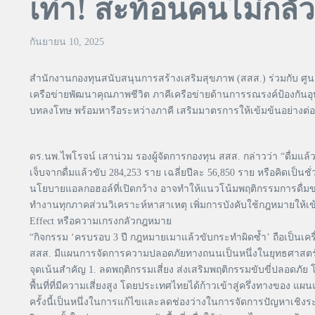
เท่า! สะท้อนคนไม่กล
กันยายน 10, 2025
สำนักงานกองทุนสนับสนุนการสร้างเสริมสุขภาพ (สสส.) ร่วมกับ ศู
เครือข่ายพัฒนาคุณภาพชีวิต ภาคีเครือข่ายด้านการรณรงค์ป้องกันอุ
บทลงโทษ พร้อมหารือระหว่างภาคี เสริมมาตรการให้เข้มข้นอย่างต่อเ
ดร.นพ.ไพโรจน์ เสาน่วม รองผู้จัดการกองทุน สสส. กล่าวว่า “ดื่มแล้
เจ็บจากดื่มแล้วขับ 284,253 ราย เฉลี่ยปีละ 56,850 ราย หรือคิดเป
นโยบายแอลกอฮอล์ที่เปิดกว้าง อาจทำให้แนวโน้มพฤติกรรมการดื่ม
ทำงานทุกภาคส่วนวิเคราะห์หาสาเหตุ เพิ่มการบังคับใช้กฎหมายให้เข้
Effect หรือความเกรงกลัวกฎหมาย
“กิจกรรม ‘ครบรอบ 3 ปี กฎหมายเมาแล้วขับกระทำผิดซ้ำ’ ถือเป็นเ
สสส. มีแผนการจัดการความปลอดภัยทางถนนเป็นหนึ่งในยุทธศาสตร์หล
จุดเน้นสำคัญ 1. ลดพฤติกรรมเสี่ยง ส่งเสริมพฤติกรรมขับขี่ปลอดภั
พื้นที่ที่มีความเสี่ยงสูง โดยประเทศไทยได้ก้าวเข้าสู่ครึ่งทางของ
ครั้งนี้เป็นหนึ่งในการแก้ไขและลดช่องว่างในการจัดการปัญหาเชิ