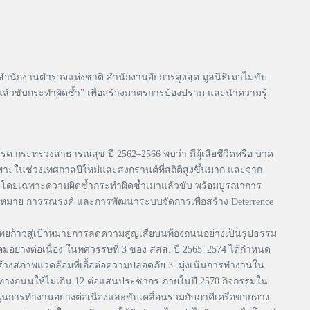
นักงานตำรวจแห่งชาติ สำนักงานอัยการสูงสุด มูลนิธิเมาไม่ขับ
าแล้วขับกระทำผิดซ้ำ” เพื่อสร้างมาตรการป้องปราม และนำความรู้
โรค กระทรวงสาธารณสุข ปี 2562–2566 พบว่า มีผู้เสียชีวิตหรือ บาด
เฉพาะในช่วงเทศกาลปีใหม่และสงกรานต์ที่สถิติสูงขึ้นมาก และจาก
ิดโดยเฉพาะความผิดซ้ำกระทำผิดซ้ำเมาแล้วขับ พร้อมบูรณาการ
ช้กฎหมาย การรณรงค์ และการพัฒนาระบบจัดการเพื่อสร้าง Deterrence
้ไทยก้าวสู่เป้าหมายการลดความสูญเสียบนท้องถนนอย่างเป็นรูปธรรม
ย่างต่อเนื่อง ในทศวรรษที่ 3 ของ สสส. ปี 2565–2574 ได้กำหนด
ร้างสภาพแวดล้อมที่เอื้อต่อความปลอดภัย 3. มุ่งเน้นการทำงานใน
ิเหตุทางถนนให้ไม่เกิน 12 ต่อแสนประชากร ภายในปี 2570 กิจกรรมใน
การทำงานอย่างต่อเนื่องและขับเคลื่อนร่วมกับภาคีเครือข่ายทาง