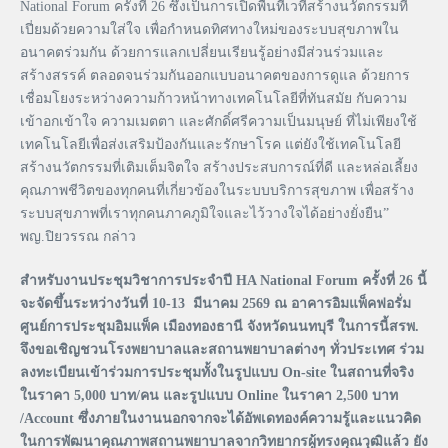
National Forum ครั้งที่ 26 ซึ่งเป็นการเปิดพื้นที่เวทีสร้างนวัตกรรมที่
เปี่ยมด้วยความใส่ใจ เพื่อกำหนดทิศทางใหม่ของระบบสุขภาพใน
อนาคตร่วมกัน ด้วยการแลกเปลี่ยนเรียนรู้อย่างมีส่วนร่วมและ
สร้างสรรค์ ตลอดจนร่วมกันออกแบบอนาคตของการดูแล ด้วยการ
เชื่อมโยงระหว่างความก้าวหน้าทางเทคโนโลยีที่ทันสมัย กับความ
เข้าอกเข้าใจ ความเมตตา และศักดิ์ศรีความเป็นมนุษย์ ที่ไม่เพียงใช้
เทคโนโลยีเพื่อส่งเสริมป้องกันและรักษาโรค แต่ยังใช้เทคโนโลยี
สร้างนวัตกรรมที่เติมเต็มจิตใจ สร้างประสบการณ์ที่ดี และหล่อเลี้ยง
คุณภาพชีวิตของทุกคนที่เกี่ยวข้องในระบบบริการสุขภาพ เพื่อสร้าง
ระบบสุขภาพที่เราทุกคนภาคภูมิใจและไว้วางใจได้อย่างยั่งยืน”
พญ.ปิยวรรณ กล่าว
สำหรับงานประชุมวิชาการประจำปี HA National Forum ครั้งที่ 26 นี้
จะจัดขึ้นระหว่างวันที่ 10-13 มีนาคม 2569 ณ อาคารอิมแพ็คฟอรั่ม
ศูนย์การประชุมอิมแพ็ค เมืองทองธานี จังหวัดนนทบุรี ในการนี้สรพ.
จึงขอเชิญชวนโรงพยาบาลและสถานพยาบาลต่างๆ ทั่วประเทศ ร่วม
ลงทะเบียนเข้าร่วมการประชุมทั้งในรูปแบบ On-site ในสถานที่จริง
ในราคา 5,000 บาท/คน และรูปแบบ Online ในราคา 2,500 บาท
/Account ซึ่งภายในงานนอกจากจะได้อัพเดทองค์ความรู้และแนวคิด
ในการพัฒนาคุณภาพสถานพยาบาลจากวิทยากรผู้ทรงคุณวุฒิแล้ว ยัง