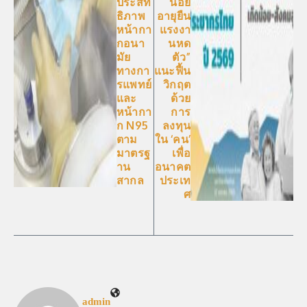
ประสิท
น้อย
ธิภาพ
อายุยืน
หน้ากา
แรงงา
กอนา
นหด
มัย
ตัว”
ทางกา
แนะฟื้น
รแพทย์
วิกฤต
และ
ด้วย
หน้ากา
การ
ก N95
ลงทุน
ตาม
ใน ‘คน’
มาตรฐ
เพื่อ
าน
อนาคต
สากล
ประเท
ศ
admin