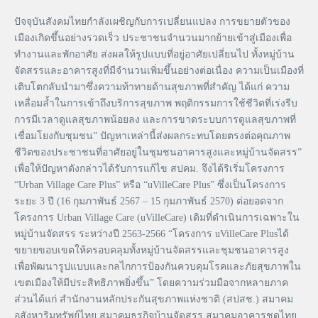
ปัจจุบันสังคมไทยกำลังเผชิญกับการเปลี่ยนแปลง การขยายตัวของ
เมืองเกิดขึ้นอย่างรวดเร็ว ประชาชนจำนวนมากย้ายเข้าสู่เมืองเพื่อ
ทำงานและพักอาศัย ส่งผลให้รูปแบบที่อยู่อาศัยเปลี่ยนไป ทั้งหมู่บ้าน
จัดสรรและอาคารสูงที่มีจำนวนเพิ่มขึ้นอย่างต่อเนื่อง ความเป็นเมืองที่
เติบโตกลับนำมาซึ่งความท้าทายด้านสุขภาพที่สำคัญ ได้แก่ ความ
เหลื่อมล้ำในการเข้าถึงบริการสุขภาพ พฤติกรรมการใช้ชีวิตที่เร่งรีบ
การมีเวลาดูแลสุขภาพน้อยลง และการขาดระบบการดูแลสุขภาพที่
เชื่อมโยงกับชุมชน” ปัญหาเหล่านี้ส่งผลกระทบโดยตรงต่อคุณภาพ
ชีวิตของประชาชนที่อาศัยอยู่ในชุมชนอาคารสูงและหมู่บ้านจัดสรร”
เพื่อให้ปัญหาดังกล่าวได้รับการแก้ไข สปคม. จึงได้ริเริ่มโครงการ
“Urban Village Care Plus” หรือ “uVilleCare Plus” ซึ่งเป็นโครงการ
ระยะ 3 ปี (16 กุมภาพันธ์ 2567 – 15 กุมภาพันธ์ 2570) ต่อยอดจาก
โครงการ Urban Village Care (uVilleCare) เดิมที่ดำเนินการเฉพาะใน
หมู่บ้านจัดสรร ระหว่างปี 2563-2566 “โครงการ uVilleCare Plusได้
ขยายขอบเขตให้ครอบคลุมทั้งหมู่บ้านจัดสรรและชุมชนอาคารสูง
เพื่อพัฒนารูปแบบและกลไกการป้องกันควบคุมโรคและภัยสุขภาพใน
เขตเมืองให้มีประสิทธิภาพยิ่งขึ้น” โดยความร่วมมือจากหลายภาค
ส่วนได้แก่ สำนักงานหลักประกันสุขภาพแห่งชาติ (สปสช.) สมาคม
อสังหาริมทรัพย์ไทย สมาคมธุรกิจบ้านจัดสรร สมาคมอาคารชุดไทย