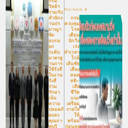
กรม
วิทย์ฯ
Next Article
ร่วมกับ
สำนักง
กรม
านปร
ควบคุม
มาณูฯ
โรค
จัด
เตือน
อบรม
นักวิ่ง
ยก
เร่ง
ระดับ
ทำเวลา
มาตรฐ
ใกล้
านการ
เส้นชัย
ใช้รังสี
เสี่ยง
ในงาน
หมด
รังสี
สติ–
ร่วม
เสีย
รักษา
ชีวิต
เน้น
แนะ
ความ
เตรียม
ปลอดภั
กายใจ
ยและ
ให้
คุณภา
พร้อม
พบริ
ก่อนลง