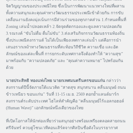
จิตวิญญาณของประเพณีไทย ซึ่งเป็นการพัฒนาแนวทางใหม่ที่ผสาน
ทั้งความสนุกและคุณค่าทางวัฒนธรรมประเพณีเข้าด้วยกัน การขับ
เคลื่อนงานยังคงมุ่งเน้นการมีส่วนร่วมของทุกภาคส่วน 1.กำหนดพื้นที่
Zoning เล่นน้ำปลอดเหล้า 2.จัดจุดคัดกรองและดูแลความปลอดภัย
3.รณรงค์ “ขับไม่ดื่ม ดื่มไม่ขับ” 3.ส่งเสริมกิจกรรมวัฒนธรรมท้องถิ่น
ซึ่งประเพณีสงกรานต์ ไม่ได้เป็นเพียงเทศกาลเล่นน้ำ แต่คือการนำ
เสนอรากเหง้าทางวัฒนธรรมที่สะท้อนวิถีชีวิต ความเชื่อ และอัต
ลักษณ์ของแต่ละพื้นที่ การยกระดับเทศกาลจึงต้องทำให้ “ความสุข”
มาพร้อมกับ “ความปลอดภัย” และ “คุณค่าความหมาย” ไปพร้อมกัน
ด้วย
นายประสิทธิ ทองแท่งไทย นายกเทศมนตรีนครขอนแก่น
กล่าวว่า
สงกรานต์ปีนี้จัดภายใต้แนวคิด “สาดสุข สนุกสนาน คลื่นมนุษย์ ถนน
ข้าวเหนียว ขอนแก่น” วันที่ 11-15 เม.ย. 2569 ตอกย้ำแลนด์มาร์ก
สงกรานต์ระดับประเทศ ไฮไลท์สำคัญคือ “คลื่นมนุษย์ไร้แอลกอฮอล์
(Human Wave)” เอกลักษณ์หนึ่งเดียวของไทย
ที่เปิดโอกาสให้นักท่องเที่ยวร่วมสนุกอย่างพร้อมเพรียงตลอดสายถนน
ศรีจันทร์ ควบคู่โซนเวทีคอนเสิร์ตจากศิลปินชื่อดังในบรรยากาศ