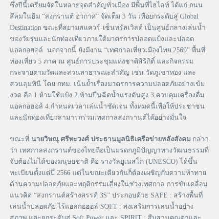
ซึ่งปีนี้เตรียมจัดในหลายจุดสำคัญทั่วเมือง มีพื้นที่ไฮไลท์ ได้แก่ ถนน
สีลมในธีม “สงกรานต์ อวกาศ” จัดเต็ม 3 วัน เพื่อยกระดับสู่ Global
Destination ขณะที่สยามสแควร์-เซ็นทรัลเวิลด์ เป็นศูนย์กลางเล่นน้ำ
ของวัยรุ่นและนักท่องเที่ยวภายใต้มาตรการปลอดแป้งและปลอด
แอลกอฮอล์ นอกจากนี้ ยังมีงาน “เทศกาลเที่ยวเมืองไทย 2569” พื้นที่
ท่องเที่ยว 5 ภาค ณ ศูนย์การประชุมแห่งชาติสิริกิติ์ และกิจกรรม
กระจายตามวัดและสวนสาธารณะสำคัญ เช่น วัดภูเขาทอง และ
สวนลุมพินี โดย กทม. เน้นย้ำเรื่องมาตรการความปลอดภัยอย่างเข้ม
งวด คือ 1.ห้ามใช้แป้ง 2.ห้ามปืนฉีดน้ำแรงดันสูง 3.ควบคุมเครื่องดื่ม
แอลกอฮอล์ 4.กำหนดเวลาเล่นน้ำชัดเจน ทั้งหมดนี้เพื่อให้ประชาชน
และนักท่องเที่ยวสามารถร่วมเทศกาลสงกรานต์ได้อย่างมั่นใจ
ขณะที่
นายวิษณุ ศรีทะวงศ์ ประธานมูลนิธิเครือข่ายพลังสังคม
กล่าว
ว่า เทศกาลสงกรานต์ของไทยถือเป็นมรดกภูมิปัญญาทางวัฒนธรรมที่
จับต้องไม่ได้ของมนุษยชาติ คือ รางวัลยูเนสโก (UNESCO) ได้ขึ้น
ทะเบียนตั้งแต่ปี 2566 แต่ในขณะเดียวกันก็ต้องเผชิญกับความท้าทาย
ด้านความปลอดภัยและพฤติกรรมเสี่ยงในช่วงเทศกาล การขับเคลื่อน
แนวคิด “สงกรานต์สร้างสรรค์ 3S” ประกอบด้วย SAFE : สร้างพื้นที่
เล่นน้ำปลอดภัย ไร้แอลกอฮอล์ SOFT : ส่งเสริมการเล่นน้ำอย่าง
สุภาพ และยกระดับสู่ Soft Power และ SPIRIT : สืบสานคุณค่าและ