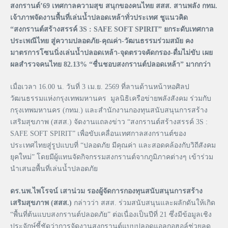
สงกรานต์’69 เทศกาลความสุข สนุกของคนไทย สสส. สานพลัง กทม.
เจ้าภาพจัดงานพื้นที่เล่นน้ำปลอดเหล้าทั่วประเทศ ชูแนวคิด
“สงกรานต์สร้างสรรค์ 3S : SAFE SOFT SPIRIT” ยกระดับเทศกาล
ประเพณีไทย สู่ความปลอดภัย-คุณค่า-วัฒนธรรมร่วมสมัย คง
มาตรการโซนนิ่งเล่นน้ำปลอดเหล้า-จุดตรวจคัดกรอง-ดื่มไม่ขับ เผย
ผลสำรวจคนไทย 82.13% “ชื่นชอบสงกรานต์ปลอดเหล้า” มากกว่า
เมื่อเวลา 16.00 น. วันที่ 3 เม.ย. 2569 ที่ลานด้านหน้าหอศิลป
วัฒนธรรมแห่งกรุงเทพมหานคร มูลนิธิเครือข่ายพลังสังคม ร่วมกับ
กรุงเทพมหานคร (กทม.) และสำนักงานกองทุนสนับสนุนการสร้าง
เสริมสุขภาพ (สสส.) จัดงานแถลงข่าว “สงกรานต์สร้างสรรค์ 3S :
SAFE SOFT SPIRIT” เพื่อขับเคลื่อนเทศกาลสงกรานต์ของ
ประเทศไทยสู่รูปแบบที่ “ปลอดภัย มีคุณค่า และสอดคล้องกับวิถีสังคม
ยุคใหม่” โดยมีผู้แทนจัดกิจกรรมสงกรานต์จากภูมิภาคต่างๆ เข้าร่วม
นำเสนอพื้นที่เล่นน้ำปลอดภัย
ดร.นพ.ไพโรจน์ เสาน่วม รองผู้จัดการกองทุนสนับสนุนการสร้าง
เสริมสุขภาพ (สสส.)
กล่าวว่า สสส. ร่วมสนับสนุนและผลักดันให้เกิด
“พื้นที่ต้นแบบสงกรานต์ปลอดภัย” ต่อเนื่องเป็นปีที่ 21 ซึ่งมีข้อมูลเชิง
ประจักษ์ชี้ชัดว่าการจัดงานสงกรานต์แบบปลอดแอลกอฮอล์ช่วยลด