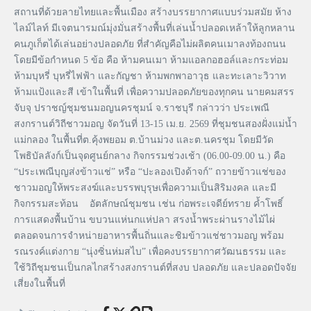
สถานที่ด้วยลายไทยและพื้นเมือง สร้างบรรยากาศแบบร่วมสมัย ห้าง
ไลม์ไลท์ มีเจตนารมณ์มุ่งมั่นสร้างพื้นที่เล่นน้ำปลอดเหล้าให้ลูกหลาน
คนภูเก็ตได้เล่นอย่างปลอดภัย ที่สำคัญคือไม่ผลิตคนเมาลงท้องถนน
โดยมีข้อกำหนด 5 ข้อ คือ ห้ามคนเมา ห้ามแอลกอฮอล์และกระท่อม
ห้ามบุหรี่ บุหรี่ไฟฟ้า และกัญชา ห้ามพกพาอาวุธ และทะเลาะวิวาท
ห้ามแป้งและสี เข้าในพื้นที่ เพื่อความปลอดภัยของทุกคน นายคมสรร
จับจุ ปราชญ์ชุมชนมอญนครชุมน์ จ.ราชบุรี กล่าวว่า ประเพณี
สงกรานต์วิถีชาวมอญ จัดวันที่ 13-15 เม.ย. 2569 ที่ชุมชนสองฝั่งแม่น้ำ
แม่กลอง ในพื้นที่ต.คุ้งพยอม ต.บ้านม่วง และต.นครชุม โดยมีวัด
โพธิบัลลังก์เป็นจุดศูนย์กลาง กิจกรรมช่วงเช้า (06.00-09.00 น.) คือ
“ประเพณีบุญส่งข้าวแช่” หรือ “ปะลองเปิงด้าจก์” ถวายข้าวแช่ของ
ชาวมอญให้พระสงฆ์และบรรพบุรุษเพื่อความเป็นสิริมงคล และมี
กิจกรรมสะท้อน อัตลักษณ์ชุมชน เช่น ก่อพระเจดีย์ทราย ค้ำโพธิ์
การแสดงพื้นบ้าน ขบวนแห่นกแห่ปลา สรงน้ำพระผ่านรางไม้ไผ่
ตลอดจนการจำหน่ายอาหารพื้นถิ่นและชิมข้าวแช่ชาวมอญ พร้อม
รณรงค์แต่งกาย “นุ่งซิ่นห่มสไบ” เพื่อคงบรรยากาศวัฒนธรรม และ
ใช้วิถีชุมชนเป็นกลไกสร้างสงกรานต์ที่สงบ ปลอดภัย และปลอดปัจจัย
เสี่ยงในพื้นที่