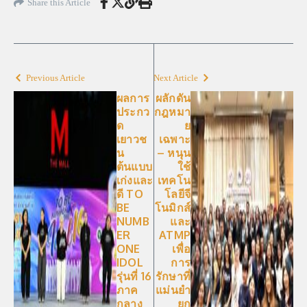
Share this Article
Previous Article
Next Article
ผลการ
ผลักดัน
ประกว
กฎหมา
ด
ย
เยาวช
เฉพาะ
น
– หนุน
ต้นแบบ
ใช้
เก่งและ
เทคโน
ดี TO
โลยีจี
BE
โนมิกส์
NUMB
และ
ER
ATMP
ONE
เพื่อ
IDOL
การ
รุ่นที่ 16
รักษาที่
ภาค
แม่นยำ
กลาง
ยก