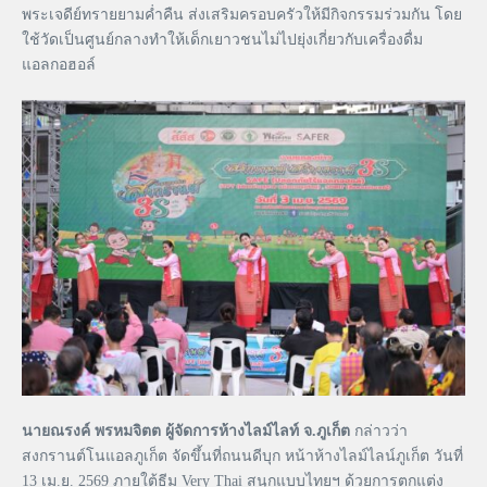
พระเจดีย์ทรายยามค่ำคืน ส่งเสริมครอบครัวให้มีกิจกรรมร่วมกัน โดย
ใช้วัดเป็นศูนย์กลางทำให้เด็กเยาวชนไม่ไปยุ่งเกี่ยวกับเครื่องดื่ม
แอลกอฮอล์
นายณรงค์ พรหมจิตต ผู้จัดการห้างไลม์ไลท์ จ.ภูเก็ต
กล่าวว่า
สงกรานต์โนแอลภูเก็ต จัดขึ้นที่ถนนดีบุก หน้าห้างไลม์ไลน์ภูเก็ต วันที่
13 เม.ย. 2569 ภายใต้ธีม Very Thai สนุกแบบไทยฯ ด้วยการตกแต่ง