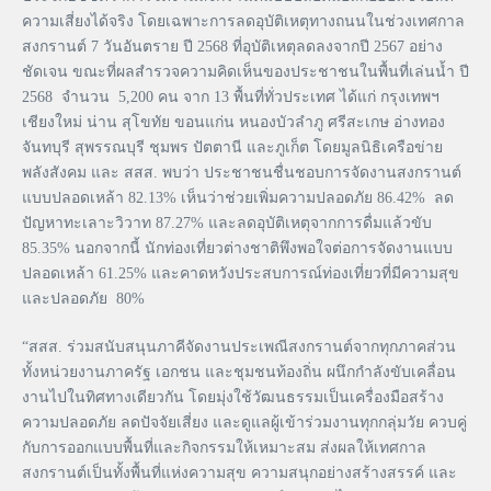
ความเสี่ยงได้จริง โดยเฉพาะการลดอุบัติเหตุทางถนนในช่วงเทศกาล
สงกรานต์ 7 วันอันตราย ปี 2568 ที่อุบัติเหตุลดลงจากปี 2567 อย่าง
ชัดเจน ขณะที่ผลสำรวจความคิดเห็นของประชาชนในพื้นที่เล่นน้ำ ปี
2568 จำนวน 5,200 คน จาก 13 พื้นที่ทั่วประเทศ ได้แก่ กรุงเทพฯ
เชียงใหม่ น่าน สุโขทัย ขอนแก่น หนองบัวลำภู ศรีสะเกษ อ่างทอง
จันทบุรี สุพรรณบุรี ชุมพร ปัตตานี และภูเก็ต โดยมูลนิธิเครือข่าย
พลังสังคม และ สสส. พบว่า ประชาชนชื่นชอบการจัดงานสงกรานต์
แบบปลอดเหล้า 82.13% เห็นว่าช่วยเพิ่มความปลอดภัย 86.42% ลด
ปัญหาทะเลาะวิวาท 87.27% และลดอุบัติเหตุจากการดื่มแล้วขับ
85.35% นอกจากนี้ นักท่องเที่ยวต่างชาติพึงพอใจต่อการจัดงานแบบ
ปลอดเหล้า 61.25% และคาดหวังประสบการณ์ท่องเที่ยวที่มีความสุข
และปลอดภัย 80%
“สสส. ร่วมสนับสนุนภาคีจัดงานประเพณีสงกรานต์จากทุกภาคส่วน
ทั้งหน่วยงานภาครัฐ เอกชน และชุมชนท้องถิ่น ผนึกกำลังขับเคลื่อน
งานไปในทิศทางเดียวกัน โดยมุ่งใช้วัฒนธรรมเป็นเครื่องมือสร้าง
ความปลอดภัย ลดปัจจัยเสี่ยง และดูแลผู้เข้าร่วมงานทุกกลุ่มวัย ควบคู่
กับการออกแบบพื้นที่และกิจกรรมให้เหมาะสม ส่งผลให้เทศกาล
สงกรานต์เป็นทั้งพื้นที่แห่งความสุข ความสนุกอย่างสร้างสรรค์ และ