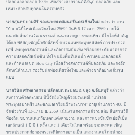
ปลอดแอลกอฮอล์ 100% เพื่อสร้างสงกรานต์ที่สนุก ปลอดภัย และ
เหมาะสำหรับทุกคนในครอบครัว
นายสุนทร ยามศิริ รองนายกเทศมนตรีนครเชียงใหม่
กล่าวว่า งาน
“ป๋าเวณีปี๋ใหม่เมืองเจียงใหม่ 2569” วันที่ 6-17 เม.ย. 2569 ภายใต้
แนวคิดสืบสานวัฒนธรรมล้านนาควบคู่การท่องเที่ยว มีไฮไลท์สำคัญ
ได้แก่ พิธีอัญเชิญน้ำศักดิ์สิทธิ์ ขบวนแห่พระพุทธสิหิงค์ การประกวด
เทพี-เทพบุตรสงกรานต์ และกิจกรรมบันเทิง พร้อมยกระดับมาตรการ
ความปลอดภัยเข้มข้น ทั้งโซนนิ่งพื้นที่เล่นน้ำ ควบคุมแอลกอฮอล์
และกำหนดเขต Slow City เพื่อสร้างสงกรานต์ที่ปลอดภัย และคงอัต
ลักษณ์ล้านนา รองรับนักท่องเที่ยวทั้งไทยและต่างชาติอย่างเต็มรูป
แบบ
นายวินัย ศรัทธาธรรม ปลัดอบต.ตะปอน อ.ขลุง จ.จันทบุรี
กล่าวว่า
สงกรานต์วัดตะปอน ปีนี้จัดยิ่งใหญ่ด้วยประเพณี “แห่รอย
พระพุทธบาทผ้าและชักเย่อเกวียนผ้าพระบาท” อายุเก่าแก่กว่า 400 ปี
จัดช่วงวันที่ 13-17 เม.ย. 2569 เน้นงานสงกรานต์ร่วมสมัย สืบสานวิถี
ท้องถิ่น ขบวนแห่เกวียนตกแต่งสวยงาม และการแข่งขันชักเย่อที่เป็น
เอกลักษณ์ 1 ปี มี 1 ครั้ง และ 1 เดียวในไทย พร้อมชมมหรสพ เชิญ
ชวนประกวดก่อกองพระเจดีย์ทรายยามเย็น และงานสมโภชน์กอง