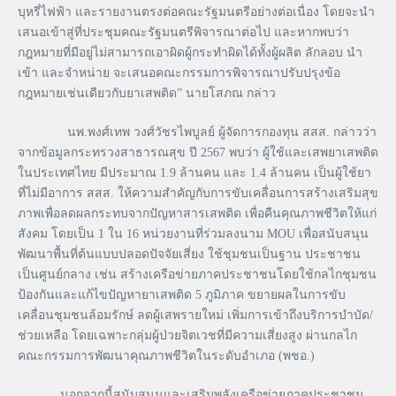
บุหรี่ไฟฟ้า และรายงานตรงต่อคณะรัฐมนตรีอย่างต่อเนื่อง โดยจะนำ
เสนอเข้าสู่ที่ประชุมคณะรัฐมนตรีพิจารณาต่อไป และหากพบว่า
กฎหมายที่มีอยู่ไม่สามารถเอาผิดผู้กระทำผิดได้ทั้งผู้ผลิต ลักลอบ นำ
เข้า และจำหน่าย จะเสนอคณะกรรมการพิจารณาปรับปรุงข้อ
กฎหมายเช่นเดียวกับยาเสพติด” นายโสภณ กล่าว
นพ.พงศ์เทพ วงศ์วัชรไพบูลย์ ผู้จัดการกองทุน สสส. กล่าวว่า
จากข้อมูลกระทรวงสาธารณสุข ปี 2567 พบว่า ผู้ใช้และเสพยาเสพติด
ในประเทศไทย มีประมาณ 1.9 ล้านคน และ 1.4 ล้านคน เป็นผู้ใช้ยา
ที่ไม่มีอาการ สสส. ให้ความสำคัญกับการขับเคลื่อนการสร้างเสริมสุข
ภาพเพื่อลดผลกระทบจากปัญหาสารเสพติด เพื่อคืนคุณภาพชีวิตให้แก่
สังคม โดยเป็น 1 ใน 16 หน่วยงานที่ร่วมลงนาม MOU เพื่อสนับสนุน
พัฒนาพื้นที่ต้นแบบปลอดปัจจัยเสี่ยง ใช้ชุมชนเป็นฐาน ประชาชน
เป็นศูนย์กลาง เช่น สร้างเครือข่ายภาคประชาชนโดยใช้กลไกชุมชน
ป้องกันและแก้ไขปัญหายาเสพติด 5 ภูมิภาค ขยายผลในการขับ
เคลื่อนชุมชนล้อมรักษ์ ลดผู้เสพรายใหม่ เพิ่มการเข้าถึงบริการบำบัด/
ช่วยเหลือ โดยเฉพาะกลุ่มผู้ป่วยจิตเวชที่มีความเสี่ยงสูง ผ่านกลไก
คณะกรรมการพัฒนาคุณภาพชีวิตในระดับอำเภอ (พชอ.)
นอกจากนี้สนับสนุนและเสริมพลังเครือข่ายภาคประชาชน