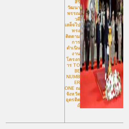
สิริ
วัฒนา
พรรณ
วดี
เสด็จไป
ทรง
ติดตาม
การ
ดำเนิน
งาน
โครงก
าร TO
BE
NUMB
ER
ONE ณ
จังหวัด
อุตรดิต
ถ์