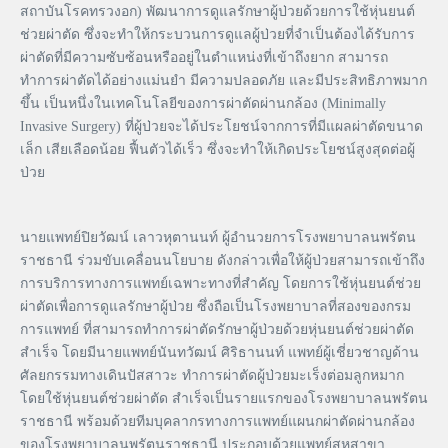
สถาบันโรคทรวงอก) พัฒนาการดูแลรักษาผู้ป่วยด้วยการใช้หุ่นยนต์
ช่วยผ่าตัด ซึ่งจะทำให้กระบวนการดูแลผู้ป่วยที่จำเป็นต้องได้รับการ
ผ่าตัดที่มีความซับซ้อนหรืออยู่ในตำแหน่งที่เข้าถึงยาก สามารถ
ทำการผ่าตัดได้อย่างแม่นยำ มีความปลอดภัย และมีประสิทธิภาพมาก
ขึ้น เป็นหนึ่งในเทคโนโลยีของการผ่าตัดผ่านกล้อง (Minimally
Invasive Surgery) ที่ผู้ป่วยจะได้ประโยชน์จากการที่มีแผลผ่าตัดขนาด
เล็ก เสียเลือดน้อย ฟื้นตัวได้เร็ว ซึ่งจะทำให้เกิดประโยชน์สูงสุดต่อผู้
ป่วย
นายแพทย์ปิยวัฒน์ เลาวหุตานนท์ ผู้อำนวยการโรงพยาบาลนพรัตน
ราชธานี ร่วมขับเคลื่อนนโยบาย ดังกล่าวเพื่อให้ผู้ป่วยสามารถเข้าถึง
การบริการทางการแพทย์เฉพาะทางที่สำคัญ โดยการใช้หุ่นยนต์ช่วย
ผ่าตัดเพื่อการดูแลรักษาผู้ป่วย ซึ่งถือเป็นโรงพยาบาลที่สองของกรม
การแพทย์ ที่สามารถทำการผ่าตัดรักษาผู้ป่วยด้วยหุ่นยนต์ช่วยผ่าตัด
สำเร็จ โดยมีนายแพทย์นันทวัฒน์ ศิริธานนท์ แพทย์ผู้เชี่ยวชาญด้าน
ศัลยกรรมทางเดินปัสสาวะ ทำการผ่าตัดผู้ป่วยมะเร็งต่อมลูกหมาก
โดยใช้หุ่นยนต์ช่วยผ่าตัด สำเร็จเป็นรายแรกของโรงพยาบาลนพรัตน
ราชธานี พร้อมด้วยทีมบุคลากรทางการแพทย์แผนกผ่าตัดผ่านกล้อง
ของโรงพยาบาลนพรัตนราชธานี ประกอบด้วยแพทย์สหสาขา