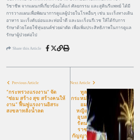
วิชาชีพ จากแผนกที่เกี่ยวข้องได้แก่ ศัลยกรรม และสูตินรีแพทย์ ได้มี
การวางแผนเพื่อพัฒนาการดูแลผู้ป่วยในโรคอื่นๆ เช่น มะเร็งทางเดิน
อาหาร มะเร็งตับอ่อนและท่อน้ำดี และมะเร็งนรีเวช ให้ได้รับการ
รักษาด้วยโดยใช้หุ่นยนต์ช่วยผ่าตัด เพื่อเพิ่มประสิทธิภาพในการดูแล
รักษาผู้ป่วยต่อไป
Share this Article
Previous Article
Next Article
”กระทรวงแรงงาน“ จัด
ทูล
“ซ่อม สร้าง สุข สร้างคนให้
กระหม่
งาน” ฟื้นฟูแรงงานอิสระ
อม
สงขลาหลังน้ำลด
หญิง
อุบล
รัตน
ราช
กัญญา