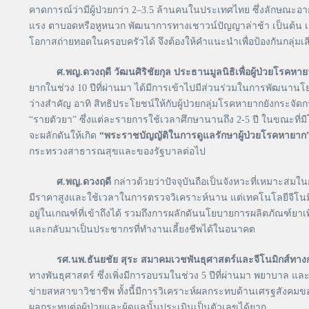
คาดการณ์ว่ามีผู้ป่วยกว่า 2–3.5 ล้านคนในประเทศไทย ซึ่งลักษณะอ
แรง ตาบอดหรือหูหนวก พัฒนาการทางเชาวน์ปัญญาล่าช้า เป็นต้น เน
โอกาสถ่ายทอดในครอบครัวได้ จึงต้องให้คำแนะนำเพื่อป้องกันกลุ่มเสี
ศ.พญ.ดวงฤดี วัฒนศิริชัยกุล ประธานมูลนิธิเพื่อผู้ป่วยโรค
ยากในช่วง 10 ปีที่ผ่านมา ได้มีการเข้าไปมีส่วนร่วมในการพัฒนานโย
ว่างสำคัญ อาทิ สิทธิประโยชน์ให้กับผู้ป่วยกลุ่มโรคหายากยังกระจ
“รายตัวยา” ซึ่งแต่ละรายการใช้เวลาศึกษานานถึง 2-5 ปี ในขณะที่
จะผลักดันให้เกิด
“พระราชบัญญัติในการดูแลรักษาผู้ป่วยโรคหายาก”
กระทรวงสาธารณสุขและของรัฐบาลต่อไป
ศ.พญ.ดวงฤดี
กล่าวด้วยว่าปัจจุบันถือเป็นจังหวะที่เหมาะสม
มีราคาสูงและใช้เวลาในการตรวจวิเคราะห์นาน แต่เทคโนโลยีจีโนมิกส
อยู่ในเกณฑ์ที่เข้าถึงได้ รวมถึงการผลักดันนโยบายการผลิตภัณฑ์ยาเพื
และกลับมาเป็นประชากรที่ทำงานเลี้ยงชีพได้ในอนาคต
รศ.นพ.ธันยชัย สุระ
สมาคมเวชพันธุศาสตร์และจีโนมิกส์ทา
ทางพันธุศาสตร์ ซึ่งเพิ่งมีการอบรมในช่วง 5 ปีที่ผ่านมา พยาบาล
ข่ายสหสาขาวิชาชีพ ทั้งนี้มีการวิเคราะห์ผลกระทบด้านเศรฐสังคมข
ผลกระทบต่อผู้ป่วยและผู้ดูแลนั้นประเมินเป็นตัวเลขได้ยาก