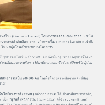
เทศไทย (Genomics Thailand) โดยการขับเคลื่อนของ สวรส. มุ่งเน้น
จุดประสงค์สำคัญคือการทลายกำแพงเรื่องราคาและโอกาสการเข้าถึง
น 1 ใน 5 กลุ่มโรคเป้าหมายของโครงการ
ู้ป่วยคนไทยไปแล้ว 50,000 คน ซึ่งเป็นกลุ่มตัวอย่างผู้ป่วยโรคหา
ับเปลี่ยนอาหารหรือการให้ยาที่เหมาะสม ซึ่งช่วยเปลี่ยนชีวิตผู้ป่วย
สพันธุกรรมเป็น
200,000 คน
โดยใช้โครงสร้างพื้นฐานเดิมที่มีอยู่
ได้”
โนโลยีแห่งชาติ (สวทช.)
กล่าวว่า สวทช. ได้เข้ามามีบทบาทสำคัญ
ารเป็น
“ผู้รับน้ำหนัก”
(The Heavy Lifter) ที่ใช้ระบบคอมพิวเตอร์
ษา”
(The Translator) หรือ Bioinformatics Pipeline ข้อมูลจีโนมของผู้