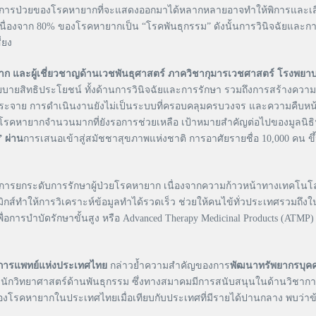
าการป่วยของโรคหายากที่จะแสดงออกมาได้หลากหลายอาจทำให้พิการและเสียชีว
ื่องจาก 80% ของโรคหายากเป็น “โรคพันธุกรรม” ดังนั้นการวินิจฉัยและกา
่ยง
หายาก และผู้เชี่ยวชาญด้านเวชพันธุศาสตร์ ภาควิชากุมารเวชศาสตร์ โรงพยา
บายสิทธิประโยชน์ ทั้งด้านการวินิจฉัยและการรักษา รวมถึงการสร้างความเข้
ัดกระจาย การดำเนินงานยังไม่เป็นระบบที่ครอบคลุมครบวงจร และความคืบหน้า
มีโรคหายากจำนวนมากที่ยังรอการช่วยเหลือ เป้าหมายสำคัญต่อไปของมูลนิธิ
 ผ่าน
การเสนอเข้าสู่สมัชชาสุขภาพแห่งชาติ การอาศัยรายชื่อ 10,000 คน ขึ
ในการยกระดับการรักษาผู้ป่วยโรคหายาก เนื่องจากความก้าวหน้าทางเทคโนโลยี
์ทำให้การวิเคราะห์ข้อมูลทำได้รวดเร็ว ช่วยให้คนไข้ทั่วประเทศรวมถึงใน
่อการบำบัดรักษาขั้นสูง หรือ Advanced Therapy Medicinal Products (ATMP) 
งการแพทย์แห่งประเทศไทย
กล่าวย้ำความสำคัญของการ
พัฒนาทรัพยากรบุคค
 และนักวิทยาศาสตร์ด้านพันธุกรรม ซึ่งทางสมาคมมีการสนับสนุนในด้านวิชา
องโรคหายากในประเทศไทยเมื่อเทียบกับประเทศที่มีรายได้ปานกลาง พบว่าข้อ