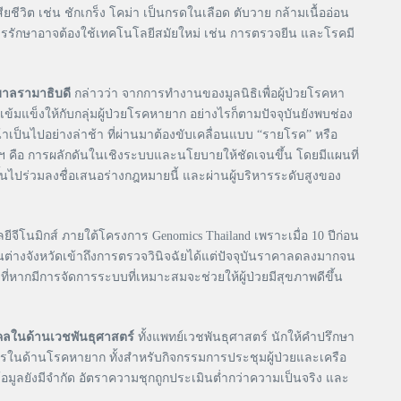
ิต เช่น ชักเกร็ง โคม่า เป็นกรดในเลือด ตับวาย กล้ามเนื้ออ่อน
รรักษาอาจต้องใช้เทคโนโลยีสมัยใหม่ เช่น การตรวจยีน และโรคมี
บาลรามาธิบดี
กล่าวว่า จากการทำงานของมูลนิธิเพื่อผู้ป่วยโรคหา
มแข็งให้กับกลุ่มผู้ป่วยโรคหายาก อย่างไรก็ตามปัจจุบันยังพบช่อง
เป็นไปอย่างล่าช้า ที่ผ่านมาต้องขับเคลื่อนแบบ “รายโรค” หรือ
ฯ คือ การผลักดันในเชิงระบบและนโยบายให้ชัดเจนขึ้น โดยมีแผนที่
้นไปร่วมลงชื่อเสนอร่างกฎหมายนี้ และผ่านผู้บริหารระดับสูงของ
จีโนมิกส์ ภายใต้โครงการ Genomics Thailand เพราะเมื่อ 10 ปีก่อน
ต่างจังหวัดเข้าถึงการตรวจวินิจฉัยได้แต่ปัจจุบันราคาลดลงมากจน
ที่หากมีการจัดการระบบที่เหมาะสมจะช่วยให้ผู้ป่วยมีสุขภาพดีขึ้น
ลในด้านเวชพันธุศาสตร์
ทั้งแพทย์เวชพันธุศาสตร์ นักให้คำปรึกษา
การในด้านโรคหายาก ทั้งสำหรับกิจกรรมการประชุมผู้ป่วยและเครือ
มูลยังมีจำกัด อัตราความชุกถูกประเมินต่ำกว่าความเป็นจริง และ