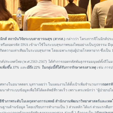
โนมิกส์ สถาบันวิจัยระบบสาธารณสุข (สวรส.)
กล่าวว่า โครงการจีโนมิกส์ประ
์ หรือถอดรหัส DNA เข้ามาใช้ในระบบสุขภาพของไทยอย่างเป็นรูปธรรม มี
ห้เกิดความเท่าเทียมในระบบสุขภาพ โดยเฉพาะกลุ่มผู้ป่วยโรคหายาก ซึ่งเป็
์ประเทศไทย (พ.ศ.2563-2567) ได้ทำการถอดรหัสพันธุกรรมมนุษย์ทั้งจีโนมในผ
เพิ่มขึ้น
37%
และ
มีถึง
22%
ในกลุ่มนี้ที่ได้รับการรักษาตรงสาเหตุ
เช่น การปร
ศทางในอนาคตดร.นุสราเผยว่า ในแผนงานได้ตั้งเป้าเพิ่มจำนวนการ
ถอดรหั
ำระบบข้อมูลเพื่อให้ได้ผลลัพธ์ที่รวดเร็ว เพราะตระหนักว่า “ผู้ป่วยรอไม่
โนโลยีชีวภาพระดับโมเลกุลทางการแพทย์ สำนักงานพัฒนาวิทยาศาสตร์และเทค
ฐานด้านข้อมูล โดยเปรียบการทำงานเป็น 3 ส่วนหลัก ได้แก่ ส่วนแรกคือก
ละประมวลผลข้อมูลรหัสพันธุกรรมมหาศาล ส่วนที่ 2 คือการเป็น
“นักแปลภา