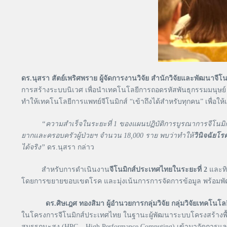
ดร.นุสรา สัตย์เพริศพราย ผู้จัดการงานวิจัย สำนักวิจัยและพัฒนาจี
การสร้างระบบนิเวศ เพื่อนำเทคโนโลยีการถอดรหัสพันธุกรรมมนุษย
ทำให้เทคโนโลยีการแพทย์จีโนมิกส์ “เข้าถึงได้สำหรับทุกคน” เพื่อใ
“ความสำเร็จในระยะที่
1 ของแผนปฏิบัติการบูรณาการจีโนมิกส
ยากและครอบครัวผู้ป่วยฯ จำนวน 18,000 ราย พบว่าทำให้
วินิจฉัยโรค
ได้จริง”
ดร.นุสรา กล่าว
สำหรับการดำเนินงาน
จีโนมิกส์ประเทศไทยในระยะที่
2
และทิ
โดยการขยายขอบเขตโรค และมุ่งเน้นการการจัดการข้อมูล พร้อมพัฒนาท
ดร.ศิษเฎศ ทองสิมา ผู้อำนวยการกลุ่มวิจัย กลุ่มวิจัยเทค
ในโครงการจีโนมิกส์ประเทศไทย ในฐานะผู้พัฒนาระบบโครงสร้างพื้น
สมรรถนะสูง (HPC – High Performance Computing) เข้ามาจัดการแ