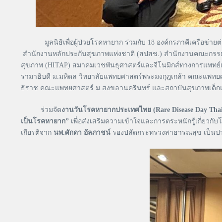
มูลนิธิเพื่อผู้ป่วยโรคหายาก ร่วมกับ 18 องค์กรภาคีเครือข่า
สำนักงานหลักประกันสุขภาพแห่งชาติ (สปสช.) สำนักงานคณะกรรม
สุขภาพ (HITAP) สมาคมเวชพันธุศาสตร์และจีโนมิกส์ทางการแพท
รามาธิบดี ม.มหิดล วิทยาลัยแพทยศาสตร์พระมงกุฎเกล้า คณะแพทย
ธิราช คณะแพทยศาสตร์ ม.สงขลานครินทร์ และสถาบันสุขภาพเด็ก
ร่วมจัด
งานวันโรคหายากประเทศไทย (
Rare Disease Day Thai
เป็นโรคหายาก”
เพื่อส่งเสริมความเข้าใจและการตระหนักรู้เกี่ยวกั
เกียรติจาก
นพ.ศักดา อัลภาชน์
รองปลัดกระทรวงสาธารณสุข เป็นประธ