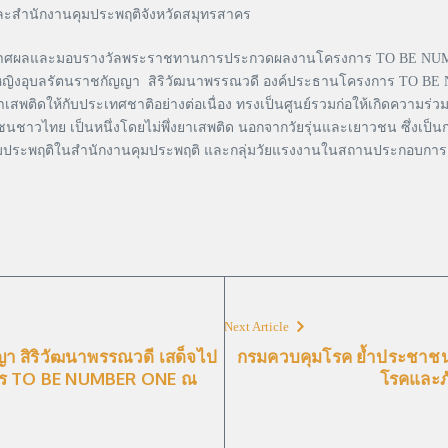
และสำนักงานคุมประพฤติจังหวัดสมุทรสาคร
กาศผลและมอบรางวัลพระราชทานการประกวดผลงานโครงการ TO BE NUMBER
อมหญิงอุบลรัตนราชกัญญา สิริวัฒนาพรรณวดี องค์ประธานโครงการ TO B
เสพติดให้กับประเทศชาติอย่างต่อเนื่อง ทรงเป็นศูนย์รวมก่อให้เกิดควา
วไทย เป็นหนึ่งโดยไม่พึ่งยาเสพติด นอกจากวัยรุ่นและเยาวชน ซึ่งเป็นกล
ถูกคุมประพฤติในสำนักงานคุมประพฤติ และกลุ่มวัยแรงงานในสถานประกอบกา
Next Article
า สิริวัฒนาพรรณวดี เสด็จไป
กรมควบคุมโรค ย้ำประชาชนทุ
าร TO BE NUMBER ONE ณ
โรคและภ