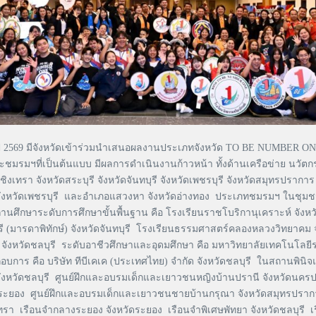
69 มีจังหวัดเข้าร่วมนำเสนอผลงานประเภทจังหวัด TO BE NUMBER ONE 
ละชมรมฯที่เป็นต้นแบบ มีผลการดำเนินงานก้าวหน้า ทั้งด้านเครือข่าย นวั
เทรา จังหวัดสระบุรี จังหวัดจันทบุรี จังหวัดเพชรบุรี จังหวัดสมุทรปราการ
จังหวัดเพชรบุรี และอำเภอแสวงหา จังหวัดอ่างทอง ประเภทชมรมฯ ในชุมช
นศึกษาระดับการศึกษาขั้นพื้นฐาน คือ โรงเรียนราชโบริกานุเคราะห์ จังหว
รี (มารดาพิทักษ์) จังหวัดจันทบุรี โรงเรียนธรรมศาสตร์คลองหลวงวิทยาคม
 จังหวัดชลบุรี ระดับอาชีวศึกษาและอุดมศึกษา คือ มหาวิทยาลัยเทคโนโลยีร
การ คือ บริษัท ทีบีเคเค (ประเทศไทย) จำกัด จังหวัดชลบุรี ในสถานพินิ
จังหวัดชลบุรี ศูนย์ฝึกและอบรมเด็กและเยาวชนหญิงบ้านปรานี จังหวัดนค
ระยอง ศูนย์ฝึกและอบรมเด็กและเยาวชนชายบ้านกรุณา จังหวัดสมุทรปราก
รา เรือนจำกลางระยอง จังหวัดระยอง เรือนจำพิเศษพัทยา จังหวัดชลบุรี เ