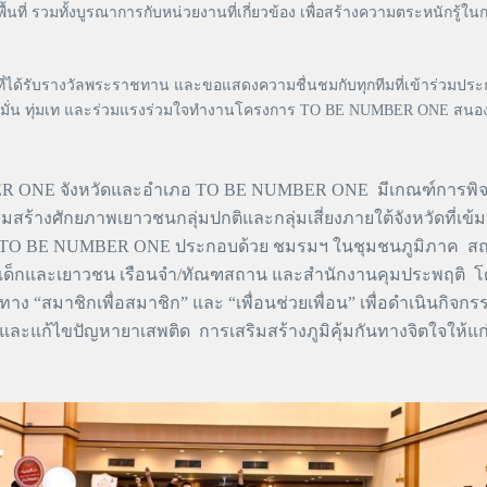
ที่ รวมทั้งบูรณาการกับหน่วยงานที่เกี่ยวข้อง เพื่อสร้างความตระหนักรู
้รับรางวัลพระราชทาน และขอแสดงความชื่นชมกับทุกทีมที่เข้าร่วมประกวด 
งความมุ่งมั่น ทุ่มเท และร่วมแรงร่วมใจทำงานโครงการ TO BE NUMBER ONE
ONE จังหวัดและอำเภอ TO BE NUMBER ONE มีเกณฑ์การพิจา
้างศักยภาพเยาวชนกลุ่มปกติและกลุ่มเสี่ยงภายใต้จังหวัดที่เข้มแข
ม TO BE NUMBER ONE ประกอบด้วย ชมรมฯ ในชุมชนภูมิภาค สถาน
เด็กและเยาวชน เรือนจำ/ทัณฑสถาน และสำนักงานคุมประพฤติ โด
าง “สมาชิกเพื่อสมาชิก” และ “เพื่อนช่วยเพื่อน” เพื่อดำเนินกิ
ันและแก้ไขปัญหายาเสพติด การเสริมสร้างภูมิคุ้มกันทางจิตใจให้แ