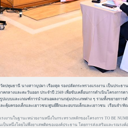
อร์ท จังหวัดปทุมธานี นางสาวบุปผา เรืองสุด รองปลัดกระทรวงแรงงาน เป
กลางและตะวันออก ประจำปี 2569 เพื่อขับเคลื่อนการดำเนินโครงการตา
บบและเกณฑ์การนำเสนอผลงานกลุ่มประเภทต่าง ๆ รวมทั้งขยายการดำเนิ
ะคุ้มครองเด็กและเยาวชน/ศูนย์ฝึกและอบรมเด็กและเยาวชน เรือนจำ/ท
แรงงานในฐานะหน่วยงานหนึ่งในกระทรวงหลักของโครงการ TO BE NUMBER O
นหนึ่งโดยไม่พึ่งยาเสพติดขององค์ประธาน โดยการส่งเสริมและรณรงค์อย่