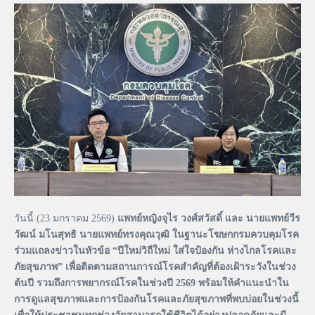
วันนี้ (23 มกราคม 2569)
แพทย์หญิงจุไร วงศ์สวัสดิ์ และ นายแพทย์วีร
วัฒน์ มโนสุทธิ นายแพทย์ทรงคุณวุฒิ ในฐานะโฆษกกรมควบคุมโรค
ร่วมแถลงข่าวในหัวข้อ “ปีใหม่วิถีใหม่ ใส่ใจป้องกัน ห่างไกลโรคและ
ภัยสุขภาพ” เพื่อติดตามสถานการณ์โรคสำคัญที่ต้องเฝ้าระวังในช่วง
ต้นปี รวมถึงการพยากรณ์โรคในช่วงปี 2569 พร้อมให้คำแนะนำใน
การดูแลสุขภาพและการป้องกันโรคและภัยสุขภาพที่พบบ่อยในช่วงนี้