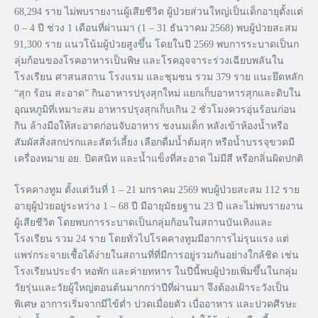
68,294 ราย ไม่พบรายงานผู้เสียชีวิต ผู้ป่วยส่วนใหญ่เป็นเด็กอายุตั้งแต่
0 – 4 ปี ช่วง 1 เดือนที่ผ่านมา (1 – 31 ธันวาคม 2568) พบผู้ป่วยสะสม
91,300 ราย แนวโน้มผู้ป่วยสูงขึ้น โดยในปี 2569 พบการระบาดเป็นก
ลุ่มก้อนของโรคอาหารเป็นพิษ และโรคอุจจาระร่วงเฉียบพลันใน
โรงเรียน ศาสนสถาน โรงแรม และชุมชน รวม 379 ราย แนะยึดหลัก
“สุก ร้อน สะอาด” กินอาหารปรุงสุกใหม่ แยกเก็บอาหารสุกและดิบใน
อุณหภูมิที่เหมาะสม อาหารปรุงสุกเก็บเกิน 2 ชั่วโมงควรอุ่นร้อนก่อน
กิน ล้างมือให้สะอาดก่อนจับอาหาร ชงนมเด็ก หลังเข้าห้องน้ำหรือ
สัมผัสสิ่งสกปรกและสัตว์เลี้ยง เลือกดื่มน้ำต้มสุก หรือน้ำบรรจุขวดมี
เครื่องหมาย อย. ปิดสนิท และน้ำแข็งที่สะอาด ไม่มีสี หรือกลิ่นผิดปกติ
โรคคางทูม ตั้งแต่วันที่ 1 – 21 มกราคม 2569 พบผู้ป่วยสะสม 112 ราย
อายุผู้ป่วยอยู่ระหว่าง 1 – 68 ปี มีอายุมัธยฐาน 23 ปี และไม่พบรายงาน
ผู้เสียชีวิต โดยพบการระบาดเป็นกลุ่มก้อนในสถานบันเทิงและ
โรงเรียน รวม 24 ราย โดยทั่วไปโรคคางทูมมีอาการไม่รุนแรง แต่
แพร่กระจายเชื้อได้ง่ายในสถานที่ที่มีการอยู่รวมกันอย่างใกล้ชิด เช่น
โรงเรียนประจำ หอพัก และค่ายทหาร ในปีนี้พบผู้ป่วยเพิ่มขึ้นในกลุ่ม
วัยรุ่นและวัยผู้ใหญ่ตอนต้นมากกว่าปีที่ผ่านมา จึงต้องเฝ้าระวังเป็น
พิเศษ อาการเริ่มจากมีไข้ต่ำ ปวดเมื่อยตัว เบื่ออาหาร และปวดศีรษะ