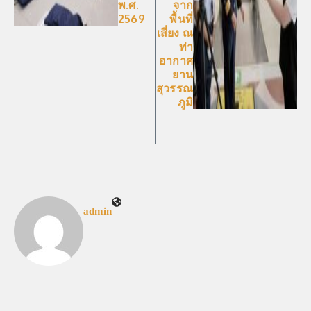
พ.ศ.
จาก
2569
พื้นที่
เสี่ยง ณ
ท่า
อากาศ
ยาน
สุวรรณ
ภูมิ
admin