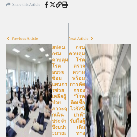
Share this Article
Previous Article
Next Article
สปคม.
กรม
กรม
ควบคุม
ควบคุม
โรค
โรค
ตรวจ
อบรม
ความ
ซ้อม
พร้อม
แผนกา
การคัด
รช่วย
กรอง
เหลือผู้
“โรค
ป่วย
ติดเชื้อ
ภาวะฉุ
ไวรัสนิ
กเฉิน
ปาห์”
ประจำ
รับมือผู้
ปีงบปร
เดิน
ะมาณ
ทาง