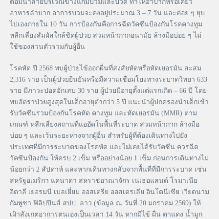
ต่อมน้ำลายบริเวณข้างแก้มบวมและปวด ทำให้อ้าปากหรือเคี้ยว
อาหารลำบาก อาการบวมจะคงอยู่ประมาณ 3 – 7 วัน และค่อย ๆ ยุบ
ไปเองภายใน 10 วัน การป้องกันคือการฉีดวัคซีนป้องกันโรคคางทูม
หลีกเลี่ยงสัมผัสใกล้ชิดผู้ป่วย สวมหน้ากากอนามัย ล้างมือบ่อย ๆ ไม่
ใช้ของส่วนตัวร่วมกับผู้อื่น
โรคหัด ปี 2568 พบผู้ป่วยไข้ออกผื่นที่สงสัยหัดหรือหัดเยอรมัน สะสม
2,316 ราย เป็นผู้ป่วยยืนยันหรือมีความเชื่อมโยงทางระบาดวิทยา 633
ราย มีภาวะปอดอักเสบ 30 ราย ผู้ป่วยมีอายุตั้งแต่แรกเกิด – 66 ปี โดย
พบอัตราป่วยสูงสุดในเด็กอายุต่ำกว่า 5 ปี แนะนำผู้ปกครองนำเด็กเข้า
รับวัคซีนรวมป้องกันโรคหัด คางทูม และหัดเยอรมัน (MMR) ตาม
เกณฑ์ หลีกเลี่ยงสถานที่แออัดในพื้นที่ระบาด สวมหน้ากาก ล้างมือ
บ่อย ๆ และเว้นระยะห่างจากผู้อื่น สำหรับผู้ที่ต้องเดินทางไปยัง
ประเทศที่มีการระบาดของโรคหัด และไม่เคยได้รับวัคซีน ควรฉีด
วัคซีนป้องกัน ให้ครบ 2 เข็ม หรืออย่างน้อย 1 เข็ม ก่อนการเดินทางไม่
น้อยกว่า 2 สัปดาห์ และหากเดินทางกลับจากพื้นที่ที่มีการระบาด เช่น
สหรัฐอเมริกา แคนาดา สหราชอาณาจักร เนเธอแลนด์ โรมาเนีย
อิตาลี เยอรมนี เบลเยี่ยม ออสเตรีย ออสเตรเลีย อินโดนีเซีย เวียดนาม
กัมพูชา ฟิลิปปินส์ สปป. ลาว (ข้อมูล ณ วันที่ 20 มกราคม 2569) ให้
เฝ้าสังเกตอาการตนเองเป็นเวลา 14 วัน หากมีไข้ ผื่น ตาแดง น้ำมูก