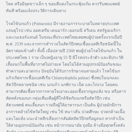
ไหล หรือมีจุดขาวเล็ก ๆ ขอบสีแดงในกระพุ้งแก้ม ควรรีบพบแพทย์
ทันที พร้อม​แจ้งประวัติการเดินทาง
โรคไข้นกแก้ว (Psittacosis) มีรายงานการระบาดในหลายประเทศ
แถบยุโรป เช่น ออสเตรีย เดนมาร์ก เยอรมนี สวีเดน สหรัฐอเมริกา
และเนเธอร์แลนด์ ในขณะที่ประเทศไทยเคยพบผู้ป่วยครั้งแรกเมื่อปี
พ.ศ. 2539 และจากการสำรวจในสัตว์ปีกพบเชื้อแบคทีเรียชนิดนี้ใน
อัตราค่อนข้างต่ำ ทั้งนี้ เมื่อปลายปี 2568 พบผู้ป่วยโรคไข้นกแก้ว ใน
ประเทศไทย 1 ราย เป็นหญิงอายุ 55 ปี มีโรคประจำตัว และมีประวัติ
เลี้ยงนกในพื้นที่อากาศไม่ถ่ายเท โดยไม่ได้สวมอุปกรณ์ป้องกันขณะ
ทำความสะอาดกรง ปัจจุบันได้รับการรักษาจนหายแล้ว โรคไข้นก
แก้วเกิดจากเชื้อแบคทีเรีย Chlamydophila psittaci ซึ่งพบในนกและ
สัตว์ปีกหลายชนิด เช่น นกแก้ว นกพิราบ เป็ด และไก่งวง โดยคน
สามารถติดเชื้อจากการหายใจเอาละอองเชื้อจากมูลแห้ง ขน หรือสาร
คัดหลั่งของนก กลุ่มเสี่ยงคือผู้ที่ใกล้ชิดกับนกหรือสัตว์ปีก เช่น
สัตวแพทย์ คนเลี้ยงนก รวมถึงผู้ให้อาหารนก เป็นต้น ผู้ป่วยมักมีการ
อาการคล้ายไข้หวัดใหญ่ เช่น ไข้ หนาวสั่น ปวดศีรษะ ปวดกล้ามเนื้อ
และไอแห้ง แนะนำหลีกเลี่ยงการสัมผัสสัตว์ปีกหรือมูลนก หากจำเป็น
ให้สวมอุปกรณ์ป้องกัน เช่น หน้ากากอนามัย ถุงมือ ล้างมือทุกครั้งหลัง