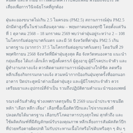
สัมผัส และหากมีอาการผิดปกติควรรีบพบแพทย์ พร้อมแจ้งประวัติ
เสี่ยงเพื่อการวินิจฉัยโรคที่ถูกต้อง
ฝุ่นละอองขนาดไม่เกิน 2.5 ไมครอน (PM2.5) สถานการณ์ฝุ่น PM2.5
มักมีค่าสูงขึ้นในช่วงเดือนตุลาคม – พฤษภาคมของทุกปี โดยตั้งแต่วัน
ที่ 1 ตุลาคม 2568 – 18 มกราคม 2569 พบว่าค่าฝุ่นอยู่ระหว่าง 2 – 108
ไมโครกรัมต่อลูกบาศก์เมตร และมี 58 จังหวัดที่ค่าฝุ่น PM2.5 เกิน
มาตรฐาน (มากกว่า 37.5 ไมโครกรัมต่อลูกบาศก์เมตร) โดยวันที่ 29
พฤศจิกายน 2568 จังหวัดที่มีค่าฝุ่นสูงสุด คือ จังหวัดหนองคาย แนะนำ
กลุ่มเสี่ยง ได้แก่ เด็กเล็ก หญิงตั้งครรภ์ ผู้สูงอายุ ผู้มีโรคประจำตัว และ
ผู้ทำงานกลางแจ้ง ควรติดตามสถานการณ์ฝุ่นอย่างใกล้ชิด ลดหรือ
หลีกเลี่ยงกิจกรรมกลางแจ้ง สวมหน้ากากป้องกันฝุ่นทุกครั้งที่ออกนอก
อาคาร ปิดประตูหน้าต่างเมื่อค่าฝุ่นสูง และผู้มีโรคประจำตัว ควร
เตรียมยาและอุปกรณ์ที่จำเป็น รวมถึงปฏิบัติตามคำแนะนำของแพทย์
รณรงค์วันสำคัญ ช่วงเทศกาลตรุษจีน ปี 2569 แนะนำประชาชนยึด
หลัก “เลือก หลีก เลี่ยง” เลือกซื้อเนื้อสัตว์ปีกและไข่จากแหล่งที่
ปลอดภัยได้มาตรฐาน เลือกบริโภคอาหารปรุงสุกใหม่ สุกทั่วถึง และ
ใช้ผลิตภัณฑ์ที่มีสัญลักษณ์รับรองคุณภาพ หลีกเลี่ยงการสัมผัสสัตว์ปีก
ที่ป่วยหรือตายผิดปกติ ไม่รับประทานเนื้อไก่หรือไข่ดิบหรือสุก ๆ ดิบ ๆ