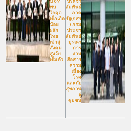
ปี 69”
ประชา
พบ
สัมพันธ์
วิกฤต
ภาค
เด็กเกิด
รัฐ(กสร
น้อย
.) กรม
ผลัก
ประชา
ไทย
สัมพันธ์
เข้าสู่
บูรณา
สังคม
การ
สูงวัย
งาน
เต็มตัว
สื่อสาร
ความ
เสี่ยง
โรค
และภัย
สุขภาพ
สู่
ชุมชน