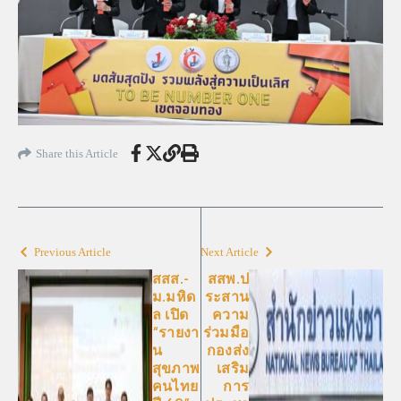
Share this Article
Previous Article
Next Article
สสส.-
สสพ.ป
ม.มหิด
ระสาน
ล เปิด
ความ
“รายงา
ร่วมมือ
น
กองส่ง
สุขภาพ
เสริม
คนไทย
การ