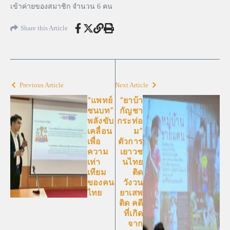
เข้าค่ายของสมาชิก จำนวน 6 คน
Share this Article
Previous Article
Next Article
“แพทย์
“ยาบ้า
ชนบท”
กัญชา
พลังขับ
กระท่อ
เคลื่อน
ม”
เพื่อ
ตัวการ
ความ
เยาวช
เท่า
นไทย
เทียม
ติด
ของคน
วังวน
ไทย
ยาเสพ
ติด คดี
ที่เกิด
จาก