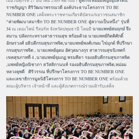
เมื่อวันศุกร์ที่ 27 มีนาคม 2569 ที่ผ่านมา
ทูลกระหม่อมหญิงอุบลรัตน
ราชกัญญา สิริวัฒนาพรรณวดี องค์ประธานโครงการ TO BE
NUMBER ONE
เสด็จพระราชทานเกียรติบัตรแก่เยาวชนสมาชิก
“ค่ายพัฒนาสมาชิก TO BE NUMBER ONE สู่ความเป็นหนึ่ง” รุ่นที่
34
ณ เดอะไพน์ รีสอร์ท จังหวัดปทุมธานี โดยมี
นายแพทย์สมฤกษ์ จึง
สมาน ปลัดกระทรวงสาธารณสุข พร้อมด้วย นายแพทย์กิตติศักดิ์
อักษรวงศ์ อธิบดีกรมสุขภาพจิต,นายแพทย์พงศ์เกษม ไข่มุกด์ ที่ปรึกษา
กรมสุขภาพจิต , นายแพทย์อุดม อัศวุตมางกุร สาธารณสุขนิเทศก์
เขตสุขภาพที่ 4 ,นายแพทย์จุมภฏ พรมสีดา รองอธิบดีกรมสุขภาพจิต
,แพทย์หญิงณิชาภา สวัสดิกานนท์ รองอธิบดีกรมสุขภาพจิต,หม่อม
หลวงยุพดี ศิริวรรณ ที่ปรึกษาโครงการ TO BE NUMBER ONE
และเลขาธิการมูลนิธิโครงการ TO BE NUMBER ONE
พร้อมด้วย
คณะผู้บริหาร เจ้าหน้าที่ และผู้สังเกตการณ์ร่วมเฝ้ารับเสด็จ