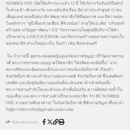
NUMBER ONE เปิดให้บริการมาแล้ว 12 ปี ให้บริการวันจันทร์ถึงศุกร์
ในช่วงเช้า พักกลางวัน และหลังเลิกเรียน มีอาสาประจำศูนย์ 15 คน
เพื่อดูแลช่วยเหลือสมาชิก พัฒนาสมาชิกให้มีคุณภาพ และมีความสุข
ในหลักการ “ทูบีเพื่อนช่วยเพื่อน พี่ช่วยน้อง” ภายใต้แนวคิด “ปรับทุกข์
สร้างสุข แก้ปัญหา พัฒนา EQ” กิจกรรมภายในศูนย์มีบริการให้คำ
ปรึกษาผ่าน LINE/FACEBOOK และกิจกรรมสร้างสุขตามความสนใจ
ของสมาชิก ส่วนใหญ่จะเป็น ร้องรำ เต้น ศิลปะดนตรี
ในวโรกาสนี้ ทูลกระหม่อมหญิงอุบลรัตนราชกัญญา สิริวัฒนาพรรณ
วดี พระราชทานพระอนุญาตให้สมาชิก“ใครติดยายกมือขึ้น” จาก
สถานพินิจและคุ้มครองเด็กและเยาวชนจังหวัดบึงกาฬ เรือนจำ
จังหวัดบึงกาฬ และสำนักงานคุมประพฤติ จังหวัดบึงกาฬ ซึ่งเคยติดยา
เสพติด และปัจจุบันมีความมุ่งมั่นที่จะเลิกเสพ เข้าเฝ้าพร้อมทั้ง
พระราชทานกำลังใจและคำแนะนำเพื่อป้องกัน ความผิดพลาดซ้ำใน
กลุ่มเสี่ยง และพระราชทานคำปรึกษาแก่สมาชิก TO BE NUMBER
ONE จากสถานศึกษาต่างๆ ในจังหวัดบึงกาฬ ที่ซักถามปัญหาซึ่งจะนำ
ไปสู่การจัดการกับปัญหาอย่างเหมาะสม
Share this Article