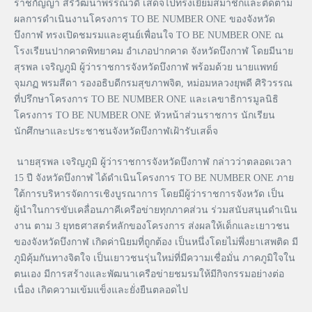
ราชกัญญา สิริวัฒนาพรรณวดี เสด็จไปทรงเยี่ยมสมาชิกและติดตาม
ผลการดำเนินงานโครงการ TO BE NUMBER ONE ของจังหวัด
บึงกาฬ ทรงเปิดชมรมและศูนย์เพื่อนใจ TO BE NUMBER ONE ณ
โรงเรียนปากคาดพิทยาคม อำเภอปากคาด จังหวัดบึงกาฬ โดยมีนาย
สุรพล เจริญภูมิ ผู้ว่าราชการจังหวัดบึงกาฬ พร้อมด้วย นายแพทย์
จุมภฏ พรมสีดา รองอธิบดีกรมสุขภาพจิต, หม่อมหลวงยุพดี ศิริวรรณ
ที่ปรึกษาโครงการ TO BE NUMBER ONE และเลขาธิการมูลนิธิ
โครงการ TO BE NUMBER ONE หัวหน้าส่วนราชการ นักเรียน
นักศึกษาและประชาชนจังหวัดบึงกาฬเฝ้ารับเสด็จ
นายสุรพล เจริญภูมิ ผู้ว่าราชการจังหวัดบึงกาฬ กล่าวว่าตลอดเวลา
15 ปี จังหวัดบึงกาฬ ได้ดำเนินโครงการ TO BE NUMBER ONE ภาย
ใต้การบริหารจัดการเชิงบูรณาการ โดยมีผู้ว่าราชการจังหวัด เป็น
ผู้นำในการขับเคลื่อนภาคีเครือข่ายทุกภาคส่วน ร่วมสนับสนุนดำเนิน
งาน ตาม 3 ยุทธศาสตร์หลักของโครงการ ส่งผลให้เด็กและเยาวชน
ของจังหวัดบึงกาฬ เกิดค่านิยมที่ถูกต้อง เป็นหนึ่งโดยไม่พึ่งยาเสพติด มี
ภูมิคุ้มกันทางจิตใจ เป็นเยาวชนรุ่นใหม่ที่มีความเชื่อมั่น ภาคภูมิใจใน
ตนเอง มีการสร้างและพัฒนาเครือข่ายชมรมให้มีกิจกรรมอย่างต่อ
เนื่อง เกิดความเข้มแข็งและยั่งยืนตลอดไป