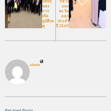
ปัจจัย
กลาง
ของ
และ
การ
ตะวัน
เกิด
ออก
อุบัติเห
ประจำ
ตุ
ปี 2569
admin
Related Posts