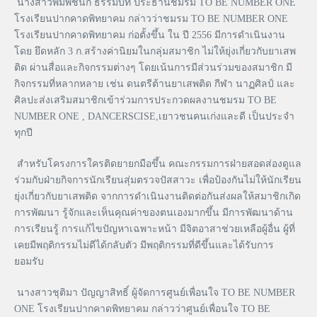
นางสาวพิมพ์ชนก ธรรมบท ประธานชมรม TO BE NUMBER ONE
โรงเรียนปากคาดพิทยาคม กล่าวว่าชมรม TO BE NUMBER ONE
โรงเรียนปากคาดพิทยาคม ก่อตั้งขึ้น ใน ปี 2556 มีการดำเนินงาน
โดย ยึดหลัก 3 ก.สร้างค่านิยมในกลุ่มสมาชิก ไม่ให้ยุ่งเกี่ยวกับยาเสพ
ติด ผ่านสื่อและกิจกรรมต่างๆ โดยเน้นการมีส่วนร่วมของสมาชิก มี
กิจกรรมที่หลากหลาย เช่น ดนตรีต้านยาเสพติด กีฬา นาฏศิลป์ และ
ศิลปะส่งเสริมสมาชิกเข้าร่วมการประกวดผลงานชมรม TO BE
NUMBER ONE , DANCERSCISE,เยาวชนคนเก่งและดี เป็นประจำ
ทุกปี
สำหรับโครงการใครติดยายกมือขึ้น คณะกรรมการฝ่ายสอดส่องดูแล
ร่วมกับฝ่ายกิจการนักเรียนสุ่มตรวจปัสสาวะ เพื่อป้องกันไม่ให้นักเรียน
ยุ่งเกี่ยวกับยาเสพติด จากการดำเนินงานติดต่อกันส่งผลให้สมาชิกเกิด
การพัฒนา รู้จักและเห็นคุณค่าของตนเองมากขึ้น มีการพัฒนาด้าน
การเรียนรู้ การแก้ไขปัญหาเฉพาะหน้า มีจิตอาสาช่วยเหลือผู้อื่น ผู้ที่
เคยมีพฤติกรรมไม่ดีได้กลับตัว มีพฤติกรรมที่ดีขึ้นและได้รับการ
ยอมรับ
นางสาวชุติมา ปัญญาสิทธิ์ ผู้จัดการศูนย์เพื่อนใจ TO BE NUMBER
ONE โรงเรียนปากคาดพิทยาคม กล่าวว่าศูนย์เพื่อนใจ TO BE