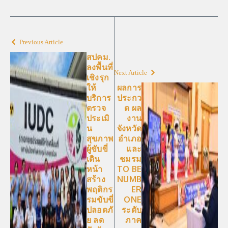
Previous Article
สปคม.
ลงพื้นที่
Next Article
เชิงรุก
ให้
ผลการ
บริการ
ประกว
ตรวจ
ด ผล
ประเมิ
งาน
น
จังหวัด
สุขภาพ
อำเภอ
ผู้ขับขี่
และ
เดิน
ชมรม
หน้า
TO BE
สร้าง
NUMB
พฤติกร
ER
รมขับขี่
ONE
ปลอดภั
ระดับ
ย ลด
ภาค