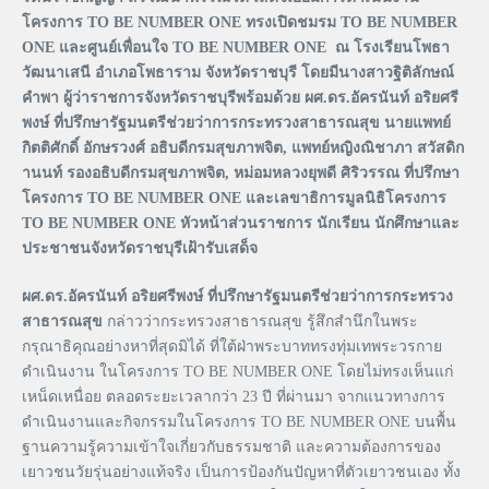
โครงการ TO BE NUMBER ONE ทรงเปิดชมรม TO BE NUMBER
ONE และศูนย์เพื่อนใจ TO BE NUMBER ONE ณ โรงเรียนโพธา
วัฒนาเสนี อำเภอโพธาราม จังหวัดราชบุรี โดยมีนางสาวฐิติลักษณ์
คำพา ผู้ว่าราชการจังหวัดราชบุรีพร้อมด้วย ผศ.ดร.อัครนันท์ อริยศรี
พงษ์ ที่ปรึกษารัฐมนตรีช่วยว่าการกระทรวงสาธารณสุข นายแพทย์
กิตติศักดิ์ อักษรวงศ์ อธิบดีกรมสุขภาพจิต, แพทย์หญิงณิชาภา สวัสดิก
านนท์ รองอธิบดีกรมสุขภาพจิต, หม่อมหลวงยุพดี ศิริวรรณ ที่ปรึกษา
โครงการ TO BE NUMBER ONE และเลขาธิการมูลนิธิโครงการ
TO BE NUMBER ONE หัวหน้าส่วนราชการ นักเรียน นักศึกษาและ
ประชาชนจังหวัดราชบุรีเฝ้ารับเสด็จ
ผศ.ดร.อัครนันท์ อริยศรีพงษ์ ที่ปรึกษารัฐมนตรีช่วยว่าการกระทรวง
สาธารณสุข
กล่าวว่ากระทรวงสาธารณสุข รู้สึกสำนึกในพระ
กรุณาธิคุณอย่างหาที่สุดมิได้ ที่ใต้ฝ่าพระบาททรงทุ่มเทพระวรกาย
ดำเนินงาน ในโครงการ TO BE NUMBER ONE โดยไม่ทรงเห็นแก่
เหน็ดเหนื่อย ตลอดระยะเวลากว่า 23 ปี ที่ผ่านมา จากแนวทางการ
ดำเนินงานและกิจกรรมในโครงการ TO BE NUMBER ONE บนพื้น
ฐานความรู้ความเข้าใจเกี่ยวกับธรรมชาติ และความต้องการของ
เยาวชนวัยรุ่นอย่างแท้จริง เป็นการป้องกันปัญหาที่ตัวเยาวชนเอง ทั้ง