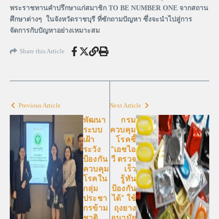
พระราชทานคำปรึกษาแก่สมาชิก TO BE NUMBER ONE จากสถาน
ศึกษาต่างๆ ในจังหวัดราชบุรี ที่ซักถามปัญหา ซึ่งจะนำไปสู่การ
จัดการกับปัญหาอย่างเหมาะสม
Share this Article
Previous Article
Next Article
พัฒนา
กรม
ระบบ
ควบคุม
เฝ้า
โรคชี้
ระวัง
“เอชไอ
ป้องกัน
วี ตรวจ
ควบคุม
เร็ว
โรคใน
รู้ทัน
กลุ่ม
ป้องกัน
ประชา
ได้” ใช้
กรข้าม
ถุงยาง
ชาติ
อนามัย