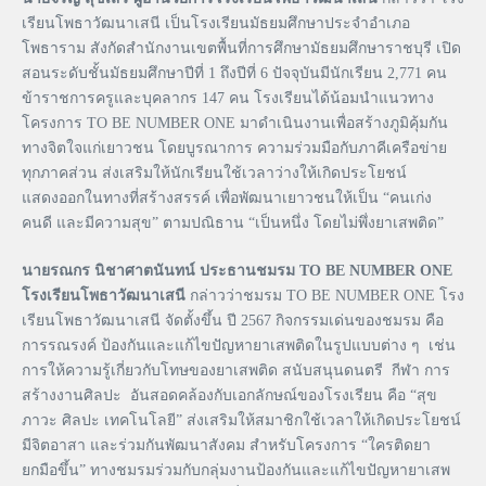
เรียนโพธาวัฒนาเสนี เป็นโรงเรียนมัธยมศึกษาประจำอำเภอ
โพธาราม สังกัดสำนักงานเขตพื้นที่การศึกษามัธยมศึกษาราชบุรี เปิด
สอนระดับชั้นมัธยมศึกษาปีที่ 1 ถึงปีที่ 6 ปัจจุบันมีนักเรียน 2,771 คน
ข้าราชการครูและบุคลากร 147 คน โรงเรียนได้น้อมนำแนวทาง
โครงการ TO BE NUMBER ONE มาดำเนินงานเพื่อสร้างภูมิคุ้มกัน
ทางจิตใจแก่เยาวชน โดยบูรณาการ ความร่วมมือกับภาคีเครือข่าย
ทุกภาคส่วน ส่งเสริมให้นักเรียนใช้เวลาว่างให้เกิดประโยชน์
แสดงออกในทางที่สร้างสรรค์ เพื่อพัฒนาเยาวชนให้เป็น “คนเก่ง
คนดี และมีความสุข” ตามปณิธาน “เป็นหนึ่ง โดยไม่พึ่งยาเสพติด”
นายรณกร นิชาศาตนันทน์ ประธานชมรม TO BE NUMBER ONE
โรงเรียนโพธาวัฒนาเสนี
กล่าวว่าชมรม TO BE NUMBER ONE โรง
เรียนโพธาวัฒนาเสนี จัดตั้งขึ้น ปี 2567 กิจกรรมเด่นของชมรม คือ
การรณรงค์ ป้องกันและแก้ไขปัญหายาเสพติดในรูปแบบต่าง ๆ เช่น
การให้ความรู้เกี่ยวกับโทษของยาเสพติด สนับสนุนดนตรี กีฬา การ
สร้างงานศิลปะ อันสอดคล้องกับเอกลักษณ์ของโรงเรียน คือ “สุข
ภาวะ ศิลปะ เทคโนโลยี” ส่งเสริมให้สมาชิกใช้เวลาให้เกิดประโยชน์
มีจิตอาสา และร่วมกันพัฒนาสังคม สำหรับโครงการ “ใครติดยา
ยกมือขึ้น” ทางชมรมร่วมกับกลุ่มงานป้องกันและแก้ไขปัญหายาเสพ