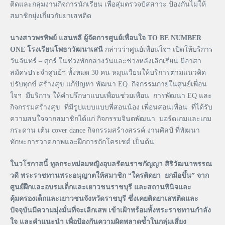
ติดและกลุ่มงานกิจการนักเรียน เพื่อสุ่มตรวจปัสสาวะ ป้องกันไม่ให้
สมาชิกยุ่งเกี่ยวกับยาเสพติด
นางสาวพรทิพย์ แสนพลี ผู้จัดการศูนย์เพื่อนใจ TO BE NUMBER
ONE โรงเรียนโพธาวัฒนาเสนี
กล่าวว่าศูนย์เพื่อนใจฯ เปิดให้บริการ
วันจันทร์ – ศุกร์ ในช่วงพักกลางวันและช่วงหลังเลิกเรียน มีอาสา
สมัครประจำศูนย์ฯ ทั้งหมด 30 คน หมุนเวียนให้บริการตามแนวคิด
ปรับทุกข์ สร้างสุข แก้ปัญหา พัฒนา EQ กิจกรรมภายในศูนย์เพื่อน
ใจฯ มีบริการ ให้คำปรึกษาแบบเพื่อนช่วยเพื่อน การพัฒนา EQ และ
กิจกรรมสร้างสุข ที่มีรูปแบบแบบพี่สอนน้อง เพื่อนสอนเพื่อน ที่ได้รับ
ความสนใจจากสมาชิกได้แก่ กิจกรรมจินตพัฒนา บอร์ดเกมและเกม
กระดาน เต้น cover dance กิจกรรมสร้างสรรค์ งานศิลป์ ที่พัฒนา
ทักษะการวาดภาพและฝึกการถักโครเชต์ เป็นต้น
ในวโรกาสนี้ ทูลกระหม่อมหญิงอุบลรัตนราชกัญญา สิริวัฒนาพรรณ
วดี พระราชทานพระอนุญาตให้สมาชิก “ใครติดยา ยกมือขึ้น” จาก
ศูนย์ฝึกและอบรมเด็กและเยาวชนราชบุรี และสถานพินิจและ
คุ้มครองเด็กและเยาวชนจังหวัดราชบุรี ซึ่งเคยติดยาเสพติดและ
ปัจจุบันมีความมุ่งมั่นที่จะเลิกเสพ เข้าเฝ้าพร้อมทั้งพระราชทานกำลัง
ใจ และคำแนะนำ เพื่อป้องกันความผิดพลาดซ้ำในกลุ่มเสี่ยง