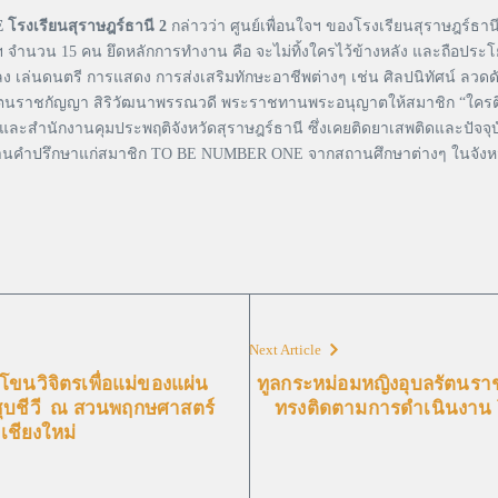
 โรงเรียนสุราษฎร์ธานี 2
กล่าวว่า ศูนย์เพื่อนใจฯ ของโรงเรียนสุราษฎร์ธานี 
์ฯ จำนวน 15 คน ยึดหลักการทำงาน คือ จะไม่ทิ้งใครไว้ข้างหลัง และถือประ
ลง เล่นดนตรี การแสดง การส่งเสริมทักษะอาชีพต่างๆ เช่น ศิลปนิทัศน์ ลว
งอุบลรัตนราชกัญญา สิริวัฒนาพรรณวดี พระราชทานพระอนุญาตให้สมาชิก “ใค
ละสำนักงานคุมประพฤติจังหวัดสุราษฎร์ธานี ซึ่งเคยติดยาเสพติดและปัจจุบัน
านคำปรึกษาแก่สมาชิก TO BE NUMBER ONE จากสถานศึกษาต่างๆ ในจังหวัดส
Next Article
ขนวิจิตรเพื่อแม่ของแผ่น
ทูลกระหม่อมหญิงอุบลรัตนรา
ชุบชีวี ณ สวนพฤกษศาสตร์
ทรงติดตามการดำเนินงาน
.เชียงใหม่