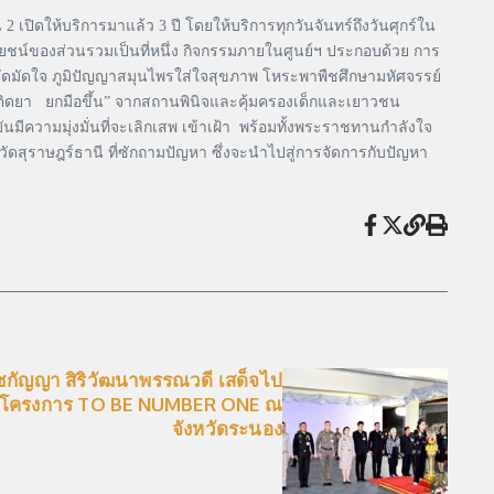
2 เปิดให้บริการมาแล้ว 3 ปี โดยให้บริการทุกวันจันทร์ถึงวันศุกร์ใน
โยชน์ของส่วนรวมเป็นที่หนึ่ง กิจกรรมภายในศูนย์ฯ ประกอบด้วย การ
ดดัดมัดใจ ภูมิปัญญาสมุนไพรใส่ใจสุขภาพ โหระพาพืชศึกษามหัศจรรย์
รติดยา ยกมือขึ้น” จากสถานพินิจและคุ้มครองเด็กและเยาวชน
มีความมุ่งมั่นที่จะเลิกเสพ เข้าเฝ้า พร้อมทั้งพระราชทานกำลังใจ
ุราษฎร์ธานี ที่ซักถามปัญหา ซึ่งจะนำไปสู่การจัดการกับปัญหา
ชกัญญา สิริวัฒนาพรรณวดี เสด็จไป
 โครงการ TO BE NUMBER ONE ณ
จังหวัดระนอง