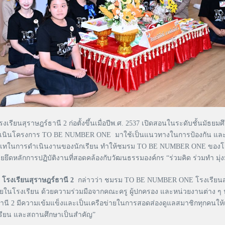
รงเรียนสุราษฎร์ธานี 2 ก่อตั้งขึ้นเมื่อปีพ.ศ. 2537 เปิดสอนในระดับชั้นมัธ
รดำเนินโครงการ TO BE NUMBER ONE มาใช้เป็นแนวทางในการป้องกัน แล
ะทุ่มเทในการดำเนินงานของนักเรียน ทำให้ชมรม TO BE NUMBER ONE ของโร
ดหลักการปฏิบัติงานที่สอดคล้องกับวัฒนธรรมองค์กร “ร่วมคิด ร่วมทำ มุ่
งเรียนสุราษฎร์ธานี 2
กล่าวว่า ชมรม TO BE NUMBER ONE โรงเรียนส
โรงเรียน ด้วยความร่วมมือจากคณะครู ผู้ปกครอง และหน่วยงานต่าง ๆ ปร
ี 2 มีความเข้มแข็งและเป็นเครือข่ายในการสอดส่องดูแลสมาชิกทุกคนให้
กเรียน และสถานศึกษาเป็นสำคัญ”