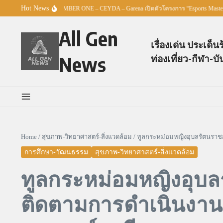
Skip to content
Hot News
ศธ. – TO BE NUMBER ONE – CEYDA – Garena เปิดตัวโครงการ “Esports Master Youth 
All Gen
เรื่องเด่น ประเด็น
News
ท่องเที่ยว-กีฬา-บั
Home
/
สุขภาพ-วิทยาศาสตร์-สิ่งแวดล้อม
/
ทูลกระหม่อมหญิงอุบลรัตนราช
การศึกษา-วัฒนธรรม
สุขภาพ-วิทยาศาสตร์-สิ่งแวดล้อม
ทูลกระหม่อมหญิงอุบล
ติดตามการดำเนินงา