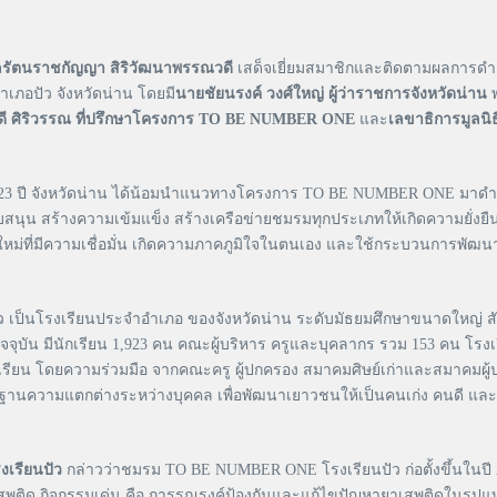
ลรัตนราชกัญญา สิริวัฒนาพรรณวดี
เสด็จเยี่ยมสมาชิกและติดตามผลการ
ภอปัว จังหวัดน่าน โดยมี
นายชัยนรงค์ วงศ์ใหญ่ ผู้ว่าราชการจังหวัดน่าน
พ
ยุพดี ศิริวรรณ ที่ปรึกษาโครงการ TO BE NUMBER ONE
และ
เลขาธิการมูล
23 ปี จังหวัดน่าน ได้น้อมนำแนวทางโครงการ TO BE NUMBER ONE มาดำเน
ับสนุน สร้างความเข้มแข็ง สร้างเครือข่ายชมรมทุกประเภทให้เกิดความยั่งยืน
รุ่นใหม่ที่มีความเชื่อมั่น เกิดความภาคภูมิใจในตนเอง และใช้กระบวนการพัฒนาท
ว เป็นโรงเรียนประจำอำเภอ ของจังหวัดน่าน ระดับมัธยมศึกษาขนาดใหญ่ สังกั
่ 6 ปัจจุบัน มีนักเรียน 1,923 คน คณะผู้บริหาร ครูและบุคลากร รวม 153 
น โดยความร่วมมือ จากคณะครู ผู้ปกครอง สมาคมศิษย์เก่าและสมาคมผู้ปก
านความแตกต่างระหว่างบุคคล เพื่อพัฒนาเยาวชนให้เป็นคนเก่ง คนดี และมีทั
เรียนปัว
กล่าวว่าชมรม TO BE NUMBER ONE โรงเรียนปัว ก่อตั้งขึ้นในปี 2
ยาเสพติด กิจกรรมเด่น คือ การรณรงค์ป้องกันและแก้ไขปัญหายาเสพติดในรูปแบ