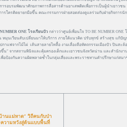
 การอบรมพัฒนาศักยภาพการสื่อสารต้านยาเสพติดเพื่อการเป็นผู้นำเยาวชน
งการใครติดยายกมือขึ้น คณะกรรมการฝ่ายสอดส่องดูแลร่วมกับฝ่ายกิจการนัก
BE NUMBER ONE โรงเรียนปัว
กล่าวว่าศูนย์เพื่อนใจ TO BE NUMBER ONE โรงเ
มุนเวียนสับเปลี่ยนมาให้บริการ ภายใต้แนวคิด ปรับทุกข์ สร้างสุข แก้ป
ิปกาแฟจากไม้ไผ่ เส้นสายลายไทลื้อ งามเลื่องลือหัตถกรรมเมืองปัว ปินสะล
” จากสถานพินิจและคุ้มครองเด็กและเยาวชนจังหวัดน่าน และสำนักงานคุมป
นำเพื่อป้องกันความผิดพลาดซ้ำในกลุ่มเสี่ยงและพระราชทานคำปรึกษาแก่สม
“บ้านแม่หาด” วิถีคนกับป่า
ความหวังสู่ต้นแบบพื้นที่