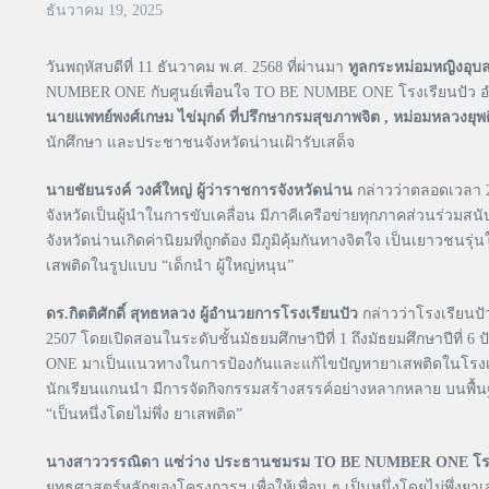
ธันวาคม 19, 2025
วันพฤหัสบดีที่ 11 ธันวาคม พ.ศ. 2568 ที่ผ่านมา
ทูลกระหม่อมหญิงอุบ
NUMBER ONE กับศูนย์เพื่อนใจ TO BE NUMBE ONE โรงเรียนปัว อำเ
นายแพทย์พงศ์เกษม ไข่มุกด์ ที่ปรึกษากรมสุขภาพจิต , หม่อมหลวง
นักศึกษา และประชาชนจังหวัดน่านเฝ้ารับเสด็จ
นายชัยนรงค์ วงศ์ใหญ่ ผู้ว่าราชการจังหวัดน่าน
กล่าวว่าตลอดเวลา 
จังหวัดเป็นผู้นำในการขับเคลื่อน มีภาคีเครือข่ายทุกภาคส่วนร่วมสน
จังหวัดน่านเกิดค่านิยมที่ถูกต้อง มีภูมิคุ้มกันทางจิตใจ เป็นเยาวชน
เสพติดในรูปแบบ “เด็กนำ ผู้ใหญ่หนุน”
ดร.กิตติศักดิ์ สุทธหลวง ผู้อำนวยการโรงเรียนปัว
กล่าวว่าโรงเรียนปั
2507 โดยเปิดสอนในระดับชั้นมัธยมศึกษาปีที่ 1 ถึงมัธยมศึกษาปีที
ONE มาเป็นแนวทางในการป้องกันและแก้ไขปัญหายาเสพติดในโรงเรีย
นักเรียนแกนนำ มีการจัดกิจกรรมสร้างสรรค์อย่างหลากหลาย บนพื้นฐ
“เป็นหนึ่งโดยไม่พึ่ง ยาเสพติด”
นางสาววรรณิดา แซ่ว่าง ประธานชมรม TO BE NUMBER ONE โรง
ยุทธศาสตร์หลักของโครงการฯ เพื่อให้เพื่อน ๆ เป็นหนึ่งโดยไม่พึ่ง