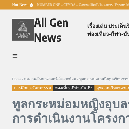
Skip to content
Hot News
ศธ. – TO BE NUMBER ONE – CEYDA – Garena เปิดตัวโครงการ “Esports Master
All Gen
เรื่องเด่น ประเด็น
News
ท่องเที่ยว-กีฬา-บั
Home
/
สุขภาพ-วิทยาศาสตร์-สิ่งแวดล้อม
/
ทูลกระหม่อมหญิงอุบลรัตนราช
การศึกษา-วัฒนธรรม
ท่องเที่ยว-กีฬา-บันเทิง
สุขภาพ-วิทยาศาสตร
ทูลกระหม่อมหญิงอุบล
การดำเนินงานโครงก