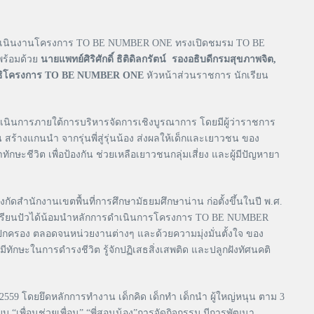
ดำเนินงานโครงการ TO BE NUMBER ONE ทรงเปิดชมรม TO BE
ร้อมด้วย
นายแพทย์ศิริศักดิ์ ธิติดิลกรัตน์ รองอธิบดีกรมสุขภาพจิต,
นิธิโครงการ TO BE NUMBER ONE
หัวหน้าส่วนราชการ นักเรียน
ินการภายใต้การบริหารจัดการเชิงบูรณาการ โดยมีผู้ว่าราชการ
 สร้างแกนนำ จากรุ่นพี่สู่รุ่นน้อง ส่งผลให้เด็กและเยาวชน ของ
ักษะชีวิต เพื่อป้องกัน ช่วยเหลือเยาวชนกลุ่มเสี่ยง และผู้มีปัญหายา
ดสำนักงานเขตพื้นที่การศึกษามัธยมศึกษาน่าน ก่อตั้งขึ้นในปี พ.ศ.
คน โรงเรียนปัวได้น้อมนำหลักการดำเนินการโครงการ TO BE NUMBER
ครอง ตลอดจนหน่วยงานต่างๆ และด้วยความมุ่งมั่นตั้งใจ ของ
กษะในการดำรงชีวิต รู้จักปฏิเสธสิ่งเสพติด และปลูกฝังทัศนคติ
559 โดยยึดหลักการทำงาน เด็กคิด เด็กทำ เด็กนำ ผู้ใหญ่หนุน ตาม 3
บ “เพื่อนช่วยเพื่อน” “พี่สอนน้อง”การจัดกิจกรรม มีการพัฒนา