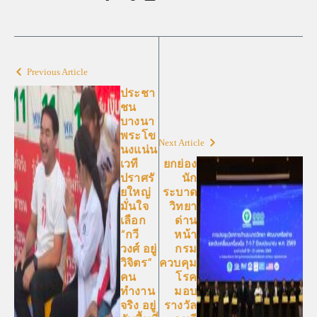
Previous Article
ประชา
ชน
บางนา
พระโข
Next Article
นงแน่น
เวที
ยกย่อง
ปราศรั
นัก
ยใหญ่
ระบาด
มั่นใจ
วิทยา
เลือก
ด่าน
“กวี
หน้า
วงศ์ อยู่
กรม
วิจิตร”
ควบคุม
คน
โรค
ทำงาน
มอบ
จริง อยู่
รางวัล