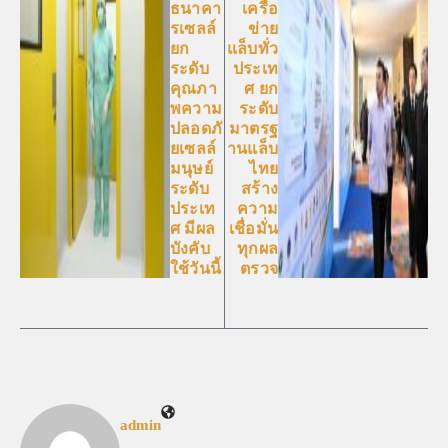
ธนาคา
เครือ
รเซลล์
ข่าย
ยก
แล็บทั่ว
ระดับ
ประเท
คุณภา
ศ ยก
พความ
ระดับ
ปลอดภั
มาตรฐ
ยเซลล์
านแล็บ
มนุษย์
ไทย
ระดับ
สร้าง
ประเท
ความ
ศ มีผล
เชื่อมั่น
บังคับ
ทุกผล
ใช้วันนี้
ตรวจ
admin