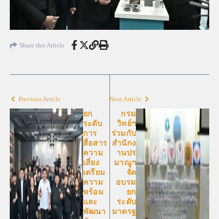
Share this Article
Previous Article
Next Article
ยก
กรม
ระดับ
วิทย์ฯ
การ
ร่วมกับ
สื่อสาร
สำนักง
ความ
านปร
เสี่ยง
มาณูฯ
เตรียม
จัด
ความ
อบรม
พร้อม
ยก
และ
ระดับ
พัฒนา
มาตรฐ