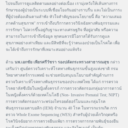
ไปจนถึงการดูแลติดตามผลอย่างต่อเนื่อง เรามุ่งหวังให้เส้นทางการ
รักษาของผู้ป่วยเป็นระบบที่เชื่อมโยงกันอย่างราบรื่น และไม่เป็นภาระ
ที่ผู้ป่วยต้องเดินตามลำพัง หัวใจสำคัญของนโยบายนี้ คือ “ความเสมอ
ภาคด้านสุขภาพ” การเข้าถึงบริการตรวจวินิจฉัยทางพันธุกรรมและ
การรักษา ไม่ควรขึ้นอยู่กับฐานะทางเศรษฐกิจ ที่อยู่อาศัย หรือความ
สามารถในการเข้าถึงข้อมูล ทุกคนควรมีโอกาสได้รับการดูแล
สุขภาพอย่างเท่าเทียม และมีสิทธิที่จะรู้ว่าตนเองป่วยเป็นโรคใด เพื่อ
จะได้เข้าถึงการรักษาที่เหมาะสมอย่างแท้จริง
ด้าน
นพ.เอกชัย เพียรศรีวัชรา รองปลัดกระทรวงสาธารณสุข
กล่าว
เสริมว่า ศูนย์ตรวจวิเคราะห์โรคทางพันธุกรรมขั้นสูงแห่งชาติ กรม
วิทยาศาสตร์การแพทย์ จะช่วยสนับสนุนนโยบายสำคัญด้านการ
ตรวจวิเคราะห์โรคทางพันธุกรรมของประเทศไทย ได้แก่ การตรวจ
โรคธาลัสซีเมียในหญิงตั้งครรภ์ การตรวจวคัดกรองกลุ่มอาการดาวน์
ในหญิงตั้งครรภ์ด้วยเทคโนโลยี (Non- Invasive Prenatal Test; NIPT)
การตรวจคัดกรองภาวะพร่องไทรอยด์ฮอร์โมนและกลุ่มโรค
พันธุกรรมเมตาบอลิก (IEM) จำนวน 40 โรค ในทารกแรกเกิด การ
ตรวจ Whole Exome Sequencing (WES) สำหรับผู้ป่วยเด็กวิกฤตหรือ
โรควินิจฉัยยาก การตรวจยีนแพ้ยา การตรวจการกลายพันธุ์ของยีน
มะเร็งชนิดถ่ายทอดทางพันธุกรรม และอัลไซเมอร์ เป็นต้น