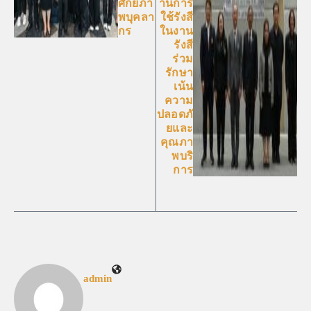
ศักยภา
านการ
พบุคลา
ใช้รังสี
กร
ในงาน
รังสี
ร่วม
รักษา
เน้น
ความ
ปลอดภั
ยและ
คุณภา
พบริ
การ
admin