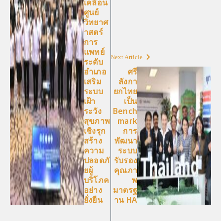
เคลื่อน
ศูนย์
วิทยาศ
าสตร์
การ
แพทย์
Next Article
ระดับ
อำเภอ
ศรี
เสริม
ลังกา
ระบบ
ยกไทย
เฝ้า
เป็น
ระวัง
Bench
สุขภาพ
mark
เชิงรุก
การ
สร้าง
พัฒนา
ความ
ระบบ
ปลอดภั
รับรอง
ยผู้
คุณภา
บริโภค
พ
อย่าง
มาตรฐ
ยั่งยืน
าน HA