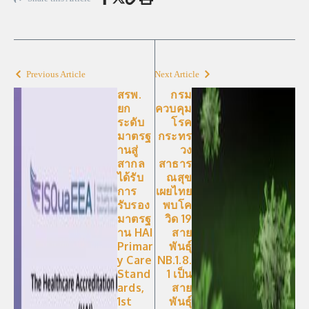
Previous Article
Next Article
สรพ.
กรม
ยก
ควบคุม
ระดับ
โรค
มาตรฐ
กระทร
านสู่
วง
สากล
สาธาร
ได้รับ
ณสุข
การ
เผยไทย
รับรอง
พบโค
มาตรฐ
วิด 19
าน HAI
สาย
Primar
พันธุ์
y Care
NB.1.8.
Stand
1 เป็น
ards,
สาย
1st
พันธุ์