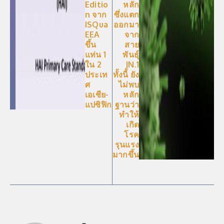
Editio
หลัก
n จาก
ซึ่งแตก
ISQua
ออกมา
EEA
จาก
ขึ้น
สาย
แท่น 1
พันธุ์
ใน 2
JN.1
ประเท
ทั้งนี้ ยัง
ศ
ไม่พบ
เอเชีย-
หลัก
แปซิฟิก
ฐานว่า
ทำให้
เกิด
โรค
รุนแรง
มากขึ้น