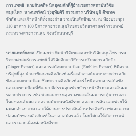
การแพทย์
นายสันตกิจ นิลอุดมศักดิ์ผู้อำนวยการสถาบันวิจัย
สมุนไพร
นางนพรัตน์ รุ่งอุทัยศิริ กรรมการ บริษัท ยูมิ ดีพเทค
จำกัด
และเจ้าหน้าที่ทั้งสองฝ่าย ร่วมเป็นสักขีพยาน ณ ห้องประชุม
110 อาคาร 100 ปีการสาธารณสุขไทยกรมวิทยาศาสตร์การแพทย์
กระทรวงสาธารณสุข จังหวัดนนทบุรี
นายแพทย์ยงยศ
เปิดเผยว่า ทีมนักวิจัยของสถาบันวิจัยสมุนไพร กรม
วิทยาศาสตร์การแพทย์ ได้วิจัยศึกษาวิธีการเตรียมสารสกัดขิง
(Ginger Extract) และสารสกัดมะขามป้อม (Emblica Extract) ที่มีความ
บริสุทธิ์สูง นำมาพัฒนาผลิตภัณฑ์เครื่องสำอางต้นแบบจากสารสกัด
ขิงและมะขามป้อม ซึ่งพบว่า ผลิตภัณฑ์แฮร์โทนิคจากสารสกัดขิง
และมะขามป้อมที่พัฒนา มีสรรพคุณช่วยบำรุงหนังศีรษะและเส้นผม
หลายประการ เช่น ช่วยลดการหลุดร่วงของเส้นผม กระตุ้นการงอก
ใหม่ของเส้นผม ลดความมันบนหนังศีรษะ ลดอาการคัน และช่วยให้
ผมดกดำเงางาม และได้ผ่านการประเมินด้านประสิทธิภาพและความ
ปลอดภัยของผลิตภัณฑ์ในอาสาสมัครแล้ว โดยไม่ก่อให้เกิดการแพ้
และระคายเคืองต่อหนังศีรษะ