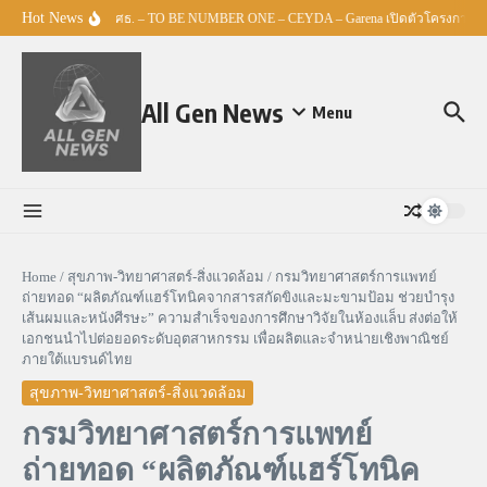
Skip to content
Hot News
ศธ. – TO BE NUMBER ONE – CEYDA – Garena เปิดตัวโครงการ “Esp
All Gen News
Menu
Home
/
สุขภาพ-วิทยาศาสตร์-สิ่งแวดล้อม
/
กรมวิทยาศาสตร์การแพทย์
ถ่ายทอด “ผลิตภัณฑ์แฮร์โทนิคจากสารสกัดขิงและมะขามป้อม ช่วยบำรุง
เส้นผมและหนังศีรษะ” ความสำเร็จของการศึกษาวิจัยในห้องแล็บ ส่งต่อให้
เอกชนนำไปต่อยอดระดับอุตสาหกรรม เพื่อผลิตและจำหน่ายเชิงพาณิชย์
ภายใต้แบรนด์ไทย
สุขภาพ-วิทยาศาสตร์-สิ่งแวดล้อม
กรมวิทยาศาสตร์การแพทย์
ถ่ายทอด “ผลิตภัณฑ์แฮร์โทนิค