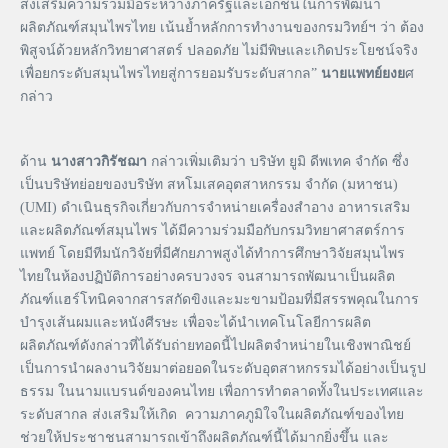
ส่งเสริมความร่วมมือระหว่างภาครัฐและเอกชนในการพัฒนา
ผลิตภัณฑ์สมุนไพรไทย เน้นย้ำหลักการทำงานของกรมวิทย์ฯ ว่า ต้อง
พิสูจน์ด้วยหลักวิทยาศาสตร์ ปลอดภัย ไม่มีพิษและเกิดประโยชน์จริง
เพื่อยกระดับสมุนไพรไทยสู่การยอมรับระดับสากล”
นายแพทย์ยงย
ศ
กล่าว
ด้าน
นางสาวกิรัชฌา
กล่าวเพิ่มเติมว่า บริษัท ยูมิ ดีพเทค จำกัด ซึ่ง
เป็นบริษัทย่อยของบริษัท สหโมเสคอุตสาหกรรม จำกัด (มหาชน)
(UMI) ดำเนินธุรกิจเกี่ยวกับการจำหน่ายเครื่องสำอาง อาหารเสริม
และผลิตภัณฑ์สมุนไพร ได้มีความร่วมมือกับกรมวิทยาศาสตร์การ
แพทย์ โดยมีทีมนักวิจัยที่มีศักยภาพสูงได้ทำการศึกษาวิจัยสมุนไพร
ไทยในห้องปฏิบัติการอย่างครบวงจร จนสามารถพัฒนาเป็นผลิต
ภัณฑ์แฮร์โทนิคจากสารสกัดขิงและมะขามป้อมที่มีสรรพคุณในการ
บำรุงเส้นผมและหนังศีรษะ เพื่อจะได้นำเทคโนโลยีการผลิต
ผลิตภัณฑ์ดังกล่าวที่ได้รับถ่ายทอดนี้ไปผลิตจำหน่ายในเชิงพาณิชย์
เป็นการนำผลงานวิจัยมาต่อยอดในระดับอุตสาหกรรมได้อย่างเป็นรูป
ธรรม ในนามแบรนด์ของคนไทย เพื่อการทำตลาดทั้งในประเทศและ
ระดับสากล ส่งเสริมให้เกิด ความภาคภูมิใจในผลิตภัณฑ์ของไทย
ช่วยให้ประชาชนสามารถเข้าถึงผลิตภัณฑ์นี้ได้มากยิ่งขึ้น และ