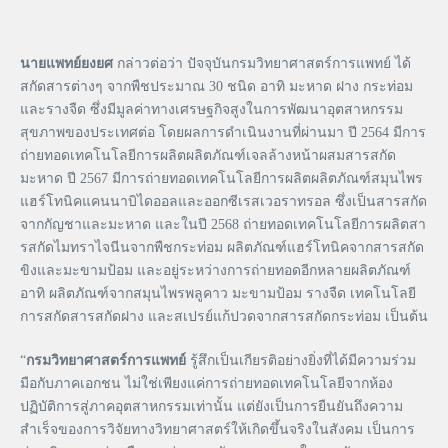
นายแพทย์ยงยศ
กล่าวต่อว่า ปัจจุบันกรมวิทยาศาสตร์การแพทย์ ได้
สกัดสารต่างๆ จากพืชประมาณ 30 ชนิด อาทิ มะหาด ฝาง กระท่อม
และรางจืด ซึ่งมีมูลค่าทางเศรษฐกิจสูงในการพัฒนาอุตสาหกรรม
สุขภาพของประเทศต่อ โดยผลการดำเนินงานที่ผ่านมา ปี 2564 มีการ
ถ่ายทอดเทคโนโลยีการผลิตผลิตภัณฑ์เจลล้างหน้าผสมสารสกัด
มะหาด ปี 2567 มีการถ่ายทอดเทคโนโลยีการผลิตผลิตภัณฑ์สมุนไพร
แฮร์โทนิคแคนนาบิไดออลและออกซีเรสเวอราทรอล ซึ่งเป็นสารสกัด
จากกัญชาและมะหาด และในปี 2568 ถ่ายทอดเทคโนโลยีการผลิตสา
รสกัดไมทราไจนีนจากพืชกระท่อม ผลิตภัณฑ์แฮร์โทนิคจากสารสกัด
ขิงและมะขามป้อม และอยู่ระหว่างการถ่ายทอดอีกหลายผลิตภัณฑ์
อาทิ ผลิตภัณฑ์จากสมุนไพรพลูคาว มะขามป้อม รางจืด เทคโนโลยี
การสกัดสารสกัดฝาง และสเปรย์แก้ปวดจากสารสกัดกระท่อม เป็นต้น
“
กรมวิทยาศาสตร์การแพทย์
รู้สึกเป็นเกียรติอย่างยิ่งที่ได้มีความร่วม
มือกับภาคเอกชน ไม่ใช่เพียงแค่การถ่ายทอดเทคโนโลยีจากห้อง
ปฏิบัติการสู่ภาคอุตสาหกรรมเท่านั้น แต่ยังเป็นการยืนยันถึงความ
สำเร็จของการวิจัยทางวิทยาศาสตร์ให้เกิดขึ้นจริงในสังคม เป็นการ